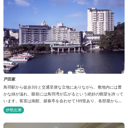
戸田家
鳥羽駅から徒歩3分と交通至便な立地にありながら、敷地内には豊
かな緑が溢れ、眼前には鳥羽湾が広がるという絶好の眺望を誇って
います。客室は南館、嬉春亭を会わせて169室あり、各部屋からの
景観の美しさも格別。伊勢湾で揚がった海の幸を使った会席料理も
伊勢志摩
自慢です。 旅の疲れを癒すには、男女あわせて13湯と足湯2湯の
湯巡りは最高です。野趣溢れる野天風呂、ゆったりとつくろげる大