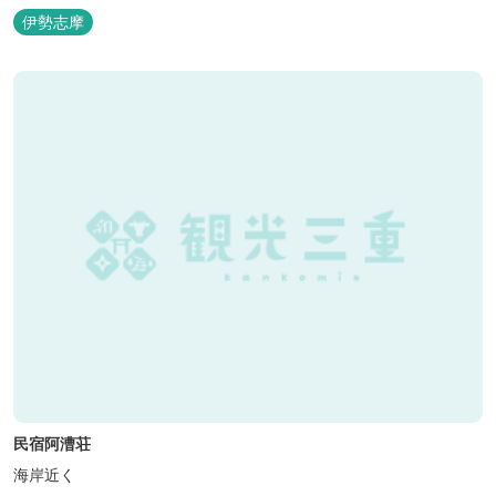
咲き誇り、ここ扇野ならではの懐かしい風景と感動に出会うことが
伊勢志摩
出来ます。 扇野温泉”初蕾の湯”では、水琴窟の音に耳をすませてみ
てください。ユニバーサルルーム、露天風呂付客室もあります。
民宿阿漕荘
海岸近く