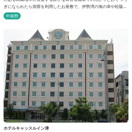
ぎになられたら洞窟を利用したお座敷で、伊勢湾の海の幸や松阪肉
を山海賊焼きをお召し上がりいただけます。年中20度前後の天然空
中南勢
調、お客様を不思議な空間にご案内！ ご宴会には、大広間で和食会
席、日帰り入浴＆お食事ＯＫ。 温泉は、津に来て津の湯をお楽しみ
いただけます。「白...
ホテルキャッスルイン津