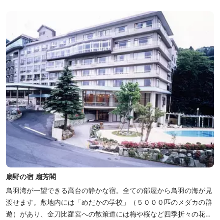
扇野の宿 扇芳閣
鳥羽湾が一望できる高台の静かな宿。全ての部屋から鳥羽の海が見
渡せます。敷地内には「めだかの学校」（５０００匹のメダカの群
遊）があり、金刀比羅宮への散策道には梅や桜など四季折々の花が