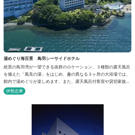
湯めぐり海百景 鳥羽シーサイドホテル
絶景の鳥羽湾が一望できる抜群のロケーション。３種類の露天風呂
を備えた「風見の湯」をはじめ、趣の異なる３ヶ所の大浴場では、
館内で湯めぐりが楽しめます。また、露天風呂付客室や貸切家族風
呂（有料）、足湯に湯上がり処などもございますので、湯浴みの一
伊勢志摩
日をお過ごしいただけます。 お料理についても、「詩季バイキン
グ」はオープンキッチンで出来立て料理を舌だけではなく目や耳で
も楽しめます、また海の幸を...