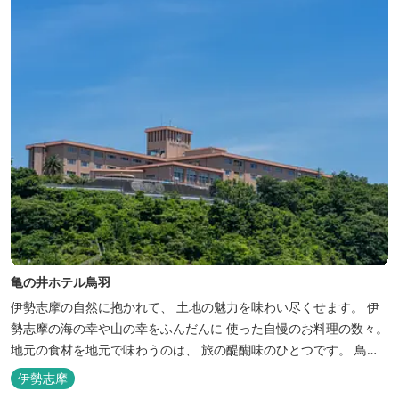
亀の井ホテル鳥羽
伊勢志摩の自然に抱かれて、 土地の魅力を味わい尽くせます。 伊
勢志摩の海の幸や山の幸をふんだんに 使った自慢のお料理の数々。
地元の食材を地元で味わうのは、 旅の醍醐味のひとつです。 鳥羽
湾の潮風を感じる露天風呂や 広々としたテラス付きのお部屋。 行
伊勢志摩
き交うフェリーをのんびり眺めて、 日常をちょっと忘れるひと時を