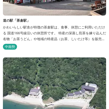
道の駅「茶倉駅」
かわいらしい駅舎が特徴の茶倉駅は、食事、休憩にご利用いただけ
る 国道166号線沿いの休憩所です。 特産の深蒸し煎茶を練り込んだ
名物「お茶うどん」や地域の特産品（お茶、しいたけ等）を販売。
吊り橋をわたれば宿泊施設のエバーグレイズ香肌峡まですぐ。 【イ
中南勢
チオシ名物】 ・味噌カツ丼…地元産の甘味噌を使ったボリュームた
っぷりの丼ぶり。 松阪の観光情報は、松阪観光インフォメ...