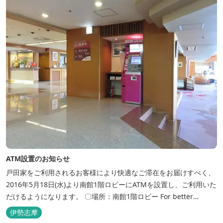
浴場、家族で楽しめる貸...
ATM設置のお知らせ
戸田家をご利用されるお客様により快適なご滞在をお届けすべく、
2016年5月18日(水)より南館1階ロビーにATMを設置し、ご利用いた
だけるようになります。 〇場所：南館1階ロビー For better
convenience, ATM Machine which includes cash dispenser will
伊勢志摩
be available at Todaya Hotel’s 1...