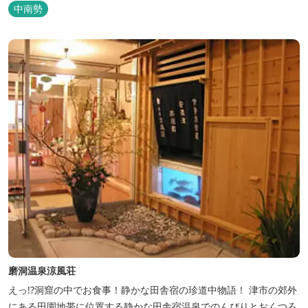
中南勢
磨洞温泉涼風荘
えっ!?洞窟の中でお食事！静かな田舎宿の珍道中物語！ 津市の郊外
にある田園地帯に位置する静かな田舎宿温泉でのんびりとおくつろ