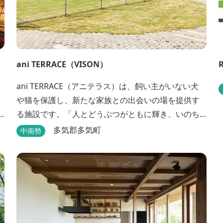
ani TERRACE（VISON）
ani TERRACE（アニテラス）は、飼い主がいない犬
軸
や猫を保護し、新たな家族との出会いの場を提供す
る施設です。「人とどうぶつがともに輝き、いのち
を照らす」をコンセプトに、ペット保険事業を行う
多気郡多気町
中南勢
アニコムグループが運営します。また、本施設で
は、飼い主様と一緒にVISONへ訪れたペットを一時
的にお預かりするペットホテルをご用意しているほ
か、広々...