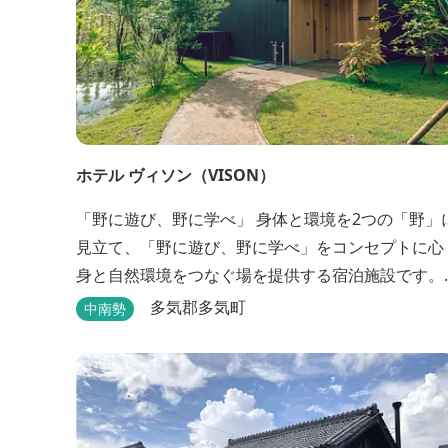
ホテル ヴィソン（VISON）
「野に遊び、野に学べ」 身体と環境を2つの「野」に
見立て、「野に遊び、野に学べ」をコンセプトに心
身と自然環境をつなぐ場を提供する宿泊施設です。 
タイプの客室全155室からなるホテル棟と、プライ
多気郡多気町
中南勢
ートな滞在が楽しめる一棟独立型のヴィラ6棟がご
います。