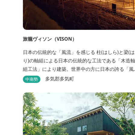
旅籠ヴィソン（VISON）
日本の伝統的な「風流」を感じる 柱(はしら)と梁(は
り)の軸組による日本の伝統的な工法である「木造
組工法」により建築。世界中の方に日本の誇る「風
流」を体験して頂けるよう窓際など細かいディテー
多気郡多気町
中南勢
ルにこだわりました。4棟から成る旅籠棟では各棟1
階に入居するテナントプロデュースにより洗練され
た世界観を各客室でお楽しみいただけ...