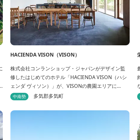
HACIENDA VISON（VISON）
株式会社コンランショップ・ジャパンがデザイン監
修したはじめてのホテル「HACIENDA VISON（ハシ
5
ェンダ ヴィソン）」が、VISONの農園エリアに
ベ
8/1(木)オープン。 VISONでも最も緑豊かな農園エリ
多気郡多気町
中南勢
ざ
アに建つHACIENDA VISON。 ホテル名
の“HACIENDA”は、スペイン語で荘園の主の館を...