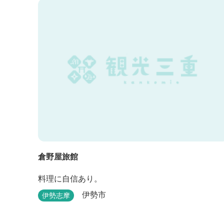
20：00の間にお願いいたします。 《 チェックアウ
》 10：00まで 【御利用料金】 一日一組様１棟貸し
（定員５名） 一...
倉野屋旅館
料理に自信あり。
伊勢市
伊勢志摩