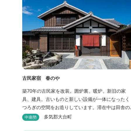
古民家宿 春のや
築70年の古民家を改装。囲炉裏、暖炉、新旧の家
具、建具。古いものと新しい設備が一体になったく
つろぎの空間をお造りしています。滞在中は田舎の
のんびりした時間、再生古民家の快適さをお楽しみ
多気郡大台町
中南勢
ください。 【時間】 《 チェックイン 》 15：00～