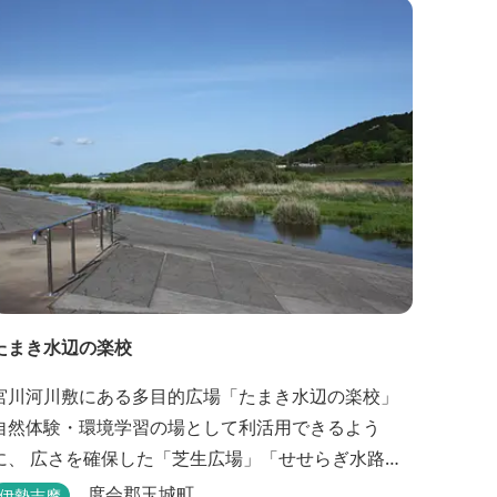
たまき水辺の楽校
宮川河川敷にある多目的広場「たまき水辺の楽校」
自然体験・環境学習の場として利活用できるよう
に、 広さを確保した「芝生広場」「せせらぎ水路」
が整備されています。 芝生広場でのスポーツやバ
度会郡玉城町
伊勢志摩