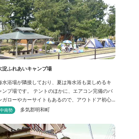
大淀ふれあいキャンプ場
海水浴場が隣接しており、夏は海水浴も楽しめるキ
ャンプ場です。 テントのほかに、エアコン完備のバ
ンガローやカーサイトもあるので、アウトドア初心
者でも気軽にキャンプを楽しめます！ 管理棟、水
多気郡明和町
中南勢
道、冷水シャワー、温水シャワー（有料）、共同休
憩所、炊事場、水洗トイレ、毛布（有料）、駐車場
（宿泊の場合は無料、デイ利用の場合は有料）完備