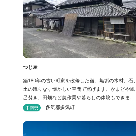
つじ屋
築180年の古い町家を改修した宿。無垢の木材、石
土の織りなす懐かしい空間で寛げます。かまどや風
呂焚き、田畑など農作業や暮らしの体験もできま
す。
多気郡多気町
中南勢