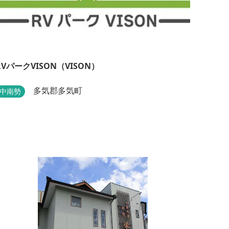
RVパークVISON（VISON）
多気郡多気町
中南勢