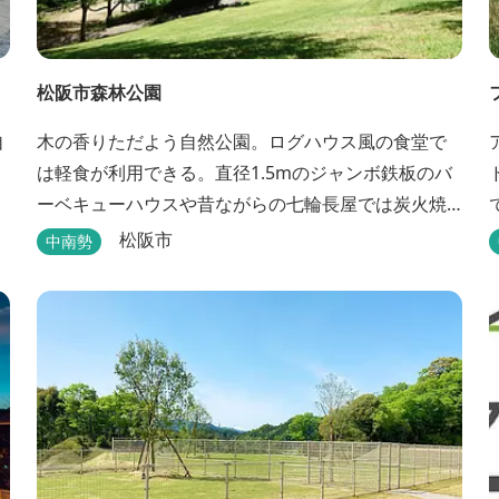
松阪市森林公園
自
木の香りただよう自然公園。ログハウス風の食堂で
は軽食が利用できる。直径1.5mのジャンボ鉄板のバ
ーベキューハウスや昔ながらの七輪長屋では炭火焼
きでBBQが楽しめる。キャンプ場としても人気で、
松阪市
中南勢
週末は多くのキャンパーでにぎわっている。バンガ
ローや5タイプのテントサイトがある。展望台からは
市街が一望できる。また桜の時期は、多くの人々で
にぎわう。 バーベキューの食材は持ち込みOK！あら
かじめご...