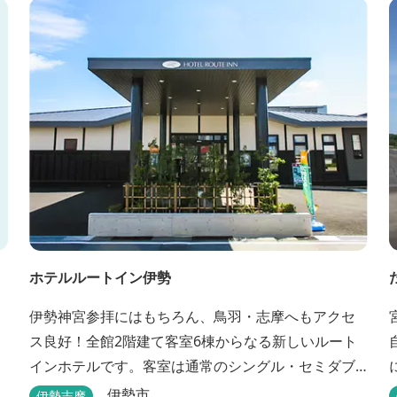
ト
ホテルルートイン伊勢
伊勢神宮参拝にはもちろん、鳥羽・志摩へもアクセ
ス良好！全館2階建て客室6棟からなる新しいルート
インホテルです。客室は通常のシングル・セミダブ
ル・ ツインの他、畳敷きの和室もご用意しておりま
等
伊勢市
伊勢志摩