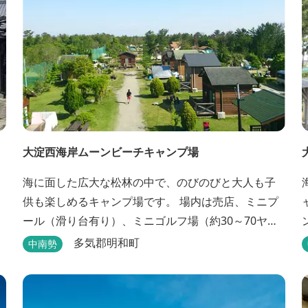
大淀西海岸ムーンビーチキャンプ場
、
海に面した広大な松林の中で、のびのびと大人も子
供も楽しめるキャンプ場です。 場内は売店、ミニプ
ール（滑り台有り）、ミニゴルフ場（約30～70ヤー
ドのホールが7つあるショートコース）などもありま
多気郡明和町
中南勢
す。 目の前の海では、海水浴など安心して楽しめま
す。周辺観光地には、伊勢志摩国立公園の玄関口に
あたります。