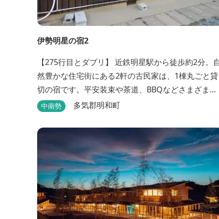
伊勢明星の宿2
【275行目とダブリ】 近鉄明星駅から徒歩約2分。
然豊かな住宅街にある2軒の古民家は、1棟丸ごと貸
切の宿です。平安装束や茶道、BBQなどさまざまな
体験も楽しめます
多気郡明和町
中南勢