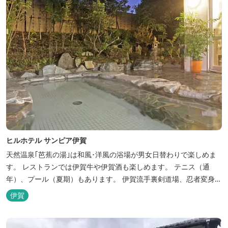
ヒルホテル サンピア伊賀
天然温泉｢芭蕉の湯｣は和風･洋風の浴場が男女日替わりで楽しめま
す。 レストランでは伊賀牛や伊賀酒も楽しめます。 テニス（通
年）、プール（夏期）もあります。 伊賀流手裏剣道場、忍者変身処
を常設しております。 ★ＨＰが新しくなりました！
伊賀
http://www.hh-sunpia-iga.co.jp ※日替わりランチ、日替わり薬湯
などがタイムリーにチェックできます。