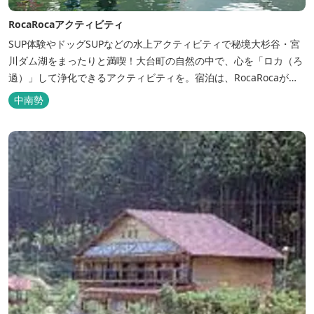
RocaRocaアクティビティ
SUP体験やドッグSUPなどの水上アクティビティで秘境大杉谷・宮
川ダム湖をまったりと満喫！大台町の自然の中で、心を「ロカ（ろ
過）」して浄化できるアクティビティを。宿泊は、RocaRocaが運
営する「キャンプスタイルの宿やまがら」へ！
中南勢