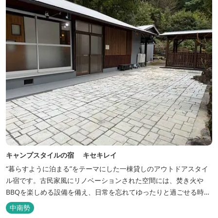
キャンプスタイルの宿 キセキレイ
“暮らすように泊まる”をテーマにした一棟貸しのアウトドアスタイ
ル宿です。古民家風にリノベーションされた空間には、焚き火や
BBQを楽しめる設備を備え、日常を忘れてゆったりと過ごせる時間
が広がります。ペット同伴も可能で、愛犬と一緒に自然を満喫でき
中南勢
るのも魅力です。 【営業時間】 チェックイン 15：00（早めのチ