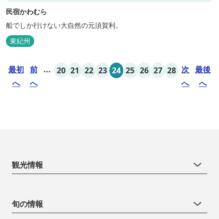
民宿かわむら
船でしか行けない大自然の元須賀利。
東紀州
最初
前
...
次
最後
20
21
22
23
24
25
26
27
28
へ
へ
へ
へ
観光情報
旬の情報