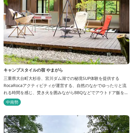
キャンプスタイルの宿 やまがら
三重県大台町大杉谷、宮川ダム湖での秘境SUP体験を提供する
RocaRocaアクティビティが運営する、自然のなかでゆったりと流
れる時間を感じ、焚き火を囲みながらBBQなどでアウトドア飯を愉
しめる宿。 ベッドルーム以外でも、満点の星空を眺めながらテント
中南勢
を張って寝ることもできるキャンプスタイルでおもいおもいのひと
時をお過ごしください。 2023年6月よりペット可となりました。