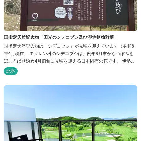
国指定天然記念物「田光のシデコブシ及び湿地植物群落」
国指定天然記念物の「シデコブシ」が見頃を迎えています（令和8
年4月現在） モクレン科のシデコブシは、例年3月末からつぼみを
ほころばせ始め4月初旬に見頃を迎える日本固有の花です。 伊勢湾
周辺の狭い範囲に自生するシデコブシは、三重県内ではいなべ市、
北勢
菰野町、四日市市などの北勢地方に見られ これらの自生地は日本に
おけるシデコブシ天然分布の西の端にあたります。 約500万年前に
存在して...