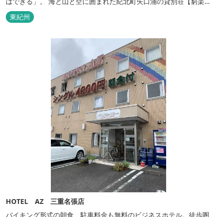
はできる」。 海と山と空に囲まれた紀北町矢口浦の貸別荘【窮楽通
楽】。 中国古典『荘子』の一節「窮亦楽、通亦楽」から名づけまし
東紀州
た。 いつでも気軽にご利用ください。
HOTEL AZ 三重名張店
バイキング形式の朝食、駐車料金も無料のビジネスホテル。徒歩圏