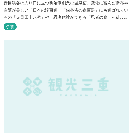
赤目渓谷の入り口に立つ明治期創業の温泉宿。変化に富んだ瀑布や
岩壁が美しい「日本の滝百選」「森林浴の森百選」にも選ばれてい
るの「赤目四十八滝」や、忍者体験ができる「忍者の森」へ徒歩５
分と観光にも好立地です。 地下１０００メートルから湧くアルカリ
伊賀
性単純温泉はしっとり滑らかな肌触りで美肌効果も期待できます。
地元のスギ材を用いた大浴場は、泡風呂を備えた「上忍の湯」、打
たせ湯を備えた「くのいちの...