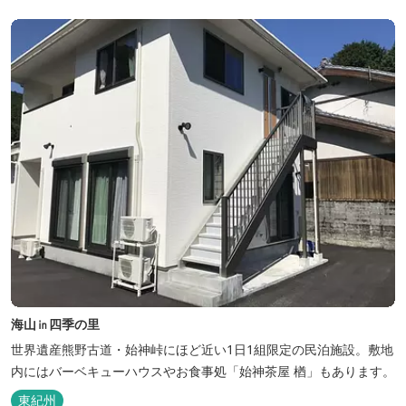
海山㏌四季の里
世界遺産熊野古道・始神峠にほど近い1日1組限定の民泊施設。敷地
内にはバーベキューハウスやお食事処「始神茶屋 楢」もあります。
東紀州