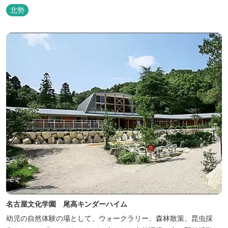
トしたいという思いから生まれたお店。 黄土スチームよもぎ蒸しや
北勢
アロマの調合、季節の養生講座、アロマ講座、腸活講座、ワークシ
ョップ、イベント出店 植物を通して身体と心を整えよう！をテーマ
に...
名古屋文化学園 尾高キンダーハイム
幼児の自然体験の場として、ウォークラリー、森林散策、昆虫採