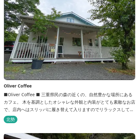
Oliver Coffee
■Oliver Coffee ■ 三重県民の森の近くの、自然豊かな場所にある
カフェ。 木を基調としたオシャレな外観と内装がとても素敵なお店
で、店内へはスリッパに履き替えて入りますのでリラックスして食
事を楽しめます。 席は店内にテーブル席や円卓、外のテラス席など
北勢
があり、お子様連れでも入りやすく居心地がいいカフェです。 森の
静かな雰囲気の中で、ゆっくり過ごすことができます。