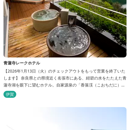
青蓮寺レークホテル
【2026年1月13日（火）のチェックアウトをもって営業を終了いた
します】 奈良県との県境近く名張市にある、紺碧の水をたたえた青
蓮寺湖を眼下に望むホテル。自家源泉の「香落渓（こおちだに）温
泉」は天然アルカリ泉。露天風呂から眺める湖は、遮るものがな
伊賀
く、絶景と評判です。