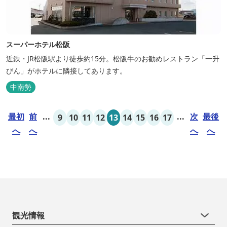
スーパーホテル松阪
近鉄・JR松阪駅より徒歩約15分。松阪牛のお勧めレストラン「一升
びん」がホテルに隣接してあります。
中南勢
最初
前
...
...
次
最後
9
10
11
12
13
14
15
16
17
へ
へ
へ
へ
観光情報