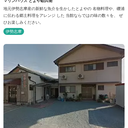
マリンハウス とよや勘兵衛
地元伊勢志摩産の新鮮な魚介を生かしたとよやの 名物料理や、礫浦
に伝わる郷土料理をアレンジ した 当館ならではの味の数々を、 ぜ
ひお楽しみください。
伊勢志摩