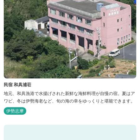
民宿 和具浦荘
地元、和具漁港で水揚げされた新鮮な海鮮料理が自慢の宿。夏はア
ワビ、冬は伊勢海老など、旬の海の幸をゆっくりと堪能できます。
伊勢志摩