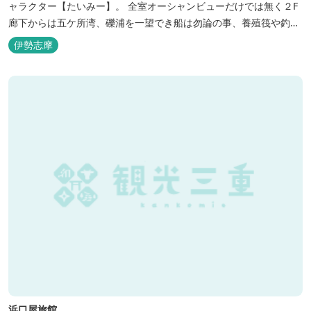
ャラクター【たいみー】。 全室オーシャンビューだけでは無く２F
廊下からは五ケ所湾、礫浦を一望でき船は勿論の事、養殖筏や釣り
堀筏などみる事ができます。 当館一押しのお部屋【大島】からは太
伊勢志摩
平洋を一望。マグロの養殖筏、夜には漁師さん達の船の光がみえ対
岸には田曽浦の町の光が綺麗に見えます。
浜口屋旅館