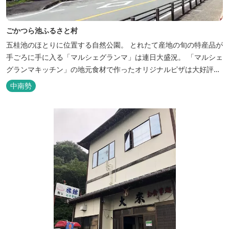
ごかつら池ふるさと村
五桂池のほとりに位置する自然公園。 とれたて産地の旬の特産品が
手ごろに手に入る「マルシェグランマ」は連日大盛況。 「マルシェ
グランマキッチン」の地元食材で作ったオリジナルピザは大好評！
バーベキューも楽しめます。食材と必要な道具がセットになった
中南勢
「手ぶらバーベキューセット」も人気です。 『ごかつら池どうぶつ
パーク』近くにあります。 多気町観光協会のフェイスブックでは多
気町のローカ...