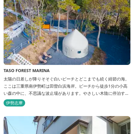
TASO FOREST MARINA
太陽の日差しが降りそそぐ白いビーチとどこまでも続く紺碧の海。
ここは三重県南伊勢町は田曽白浜海岸。ビーチから徒歩1分の小高
い森の中に、不思議な波止場があります。やさしい木陰に停泊する
のは3艇のヨット。日本初の森のマリーナです。 航海の気分高まる
伊勢志摩
インテリアは見た目からは想像できないほど広く、くつろぎの空
間。夏場でもエアコン完備で快適にお過ごしいただけます。甲板の
上に寝転んで夜空を見上げれば...