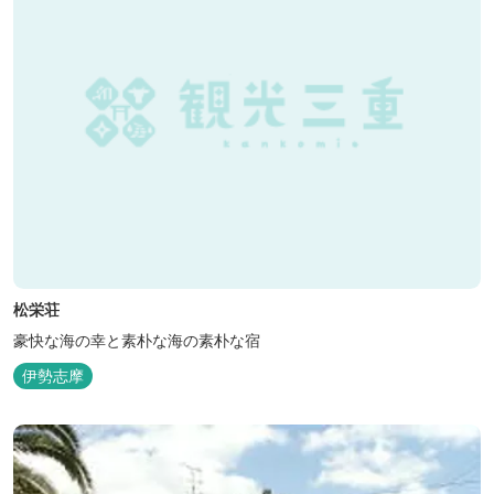
松栄荘
豪快な海の幸と素朴な海の素朴な宿
伊勢志摩