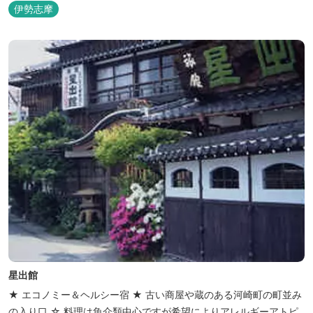
伊勢志摩
星出館
★ エコノミー＆ヘルシー宿 ★ 古い商屋や蔵のある河崎町の町並み
の入り口 ☆ 料理は魚介類中心ですが希望によりアレルギーアトピ