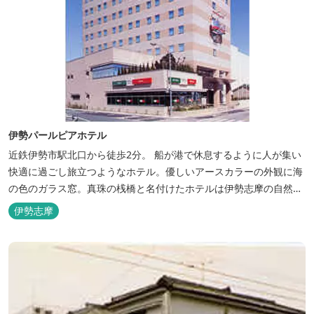
伊勢パールピアホテル
近鉄伊勢市駅北口から徒歩2分。 船が港で休息するように人が集い
快適に過ごし旅立つようなホテル。優しいアースカラーの外観に海
の色のガラス窓。真珠の桟橋と名付けたホテルは伊勢志摩の自然保
護への思いか省エネルギーへの工夫と設備を備えています。 和食・
伊勢志摩
イタリアンレストランがございます。 また、宿泊のお客様は途中出
入り自由立体駐車場を無料でお使いいただけます。