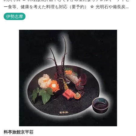
ー食等、健康を考えた料理も対応（要予約） ☆ 光明石や備長炭を
設置した青森ヒバと信楽焼のお風呂で心身のリフレッシュを！
伊勢志摩
【Japanese Inn Group 会員です】
料亭旅館京平荘