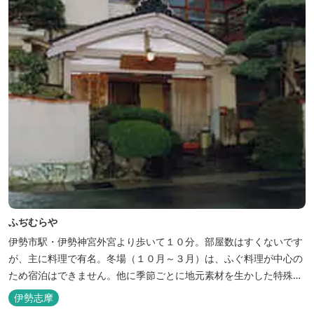
ふぢむらや
伊勢市駅・伊勢神宮外宮より歩いて１０分。部屋数はすくないです
が、主に料理で有名。冬場（１０月～３月）は、ふぐ料理が中心の
ため宿泊はできません。他に季節ごとに地元素材を生かした特殊料
理もお楽しみ頂けます。
伊勢志摩