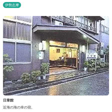
伊勢志摩
日章館
近海の海の幸の宿。