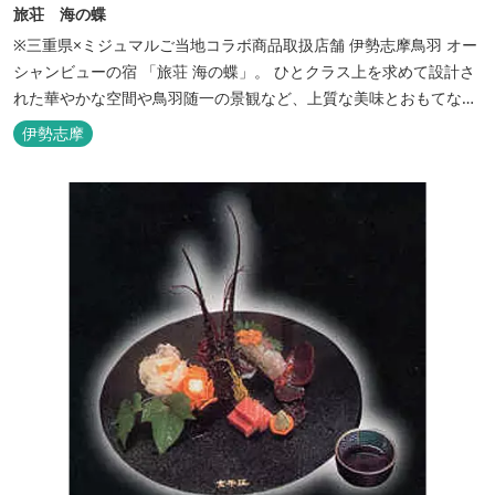
旅荘 海の蝶
※三重県×ミジュマルご当地コラボ商品取扱店舗 伊勢志摩鳥羽 オー
シャンビューの宿 「旅荘 海の蝶」。 ひとクラス上を求めて設計さ
れた華やかな空間や鳥羽随一の景観など、上質な美味とおもてなし
をお約束します。 海の蝶ならではのゆとりの休日をお過ごし下さい
伊勢志摩
ませ。