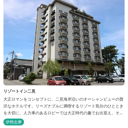
リゾートイン二見
大正ロマンをコンセプトに、二見海岸沿いのオーシャンビューの贅
沢なホテルです。リーズナブルに満喫するリゾート気分のひととき
を大切に、人力車のあるロビーでは大正時代の趣でお出迎え。そし
て、抜群の眺めが自慢の露天風呂｢七福の湯｣は、趣向を凝らした七
伊勢志摩
つのお風呂のうち、五つをご宿泊者様無料の貸切風呂としてご利用