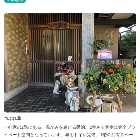
らではの「ひと手間」のおもてなし。 「居・食・充」を満たし、皆
様の伊勢路の旅に寄り添う宿となれるよう、心を月してお待ちし
て...
つぶれ草
一軒家の2階にある、温かみを感じる民泊。2室ある客室は完全プラ
イベート空間となっています。専用トイレ完備。1階の共有スペー