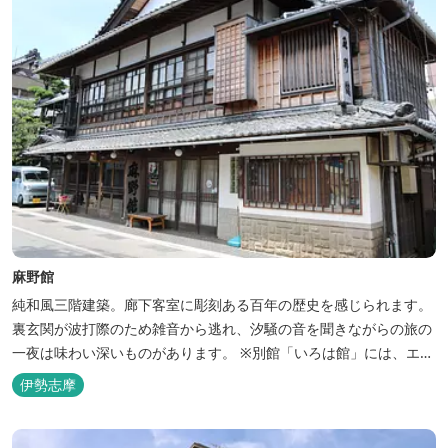
麻野館
純和風三階建築。廊下客室に彫刻ある百年の歴史を感じられます。
裏玄関が波打際のため雑音から逃れ、汐騒の音を聞きながらの旅の
一夜は味わい深いものがあります。 ※別館「いろは館」には、エイ
リアンやプレデターのリアルな模型があり、初めて見た方はビック
伊勢志摩
リしますよ。