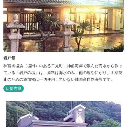
岩戸館
神宮御塩浜（塩田）のある二見町、神前海岸で汲んだ海水から作っ
ている「岩戸の塩」は、原料は海水のみ、他の塩やにがり、固結防
止のための添加物は一切使用していない純国産自然海塩です。
伊勢志摩