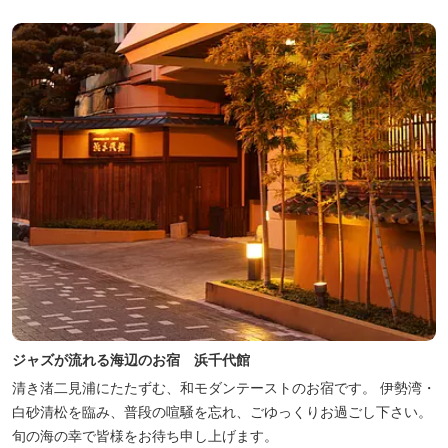
が可能です。
ジャズが流れる海辺のお宿 浜千代館
清き渚二見浦にたたずむ、和モダンテーストのお宿です。 伊勢湾・
白砂清松を臨み、普段の喧騒を忘れ、ごゆっくりお過ごし下さい。
旬の海の幸で皆様をお待ち申し上げます。