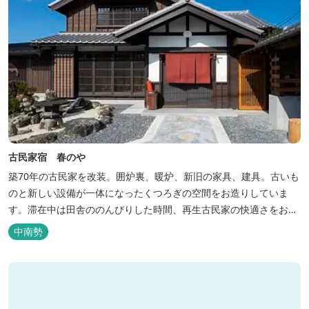
古民家宿 春のや
築70年の古民家を改装。囲炉裏、暖炉、新旧の家具、建具。古いも
のと新しい設備が一体になったくつろぎの空間をお造りしていま
す。滞在中は田舎ののんびりした時間、再生古民家の快適さをお楽
しみください。 【時間】 《 チェックイン 》 15：00～20：00の間
中南勢
にお願いいたします。 《 チェックアウト 》 10：00まで 【御利用
料金】 一日一組様１棟貸し（定員５名） 一...