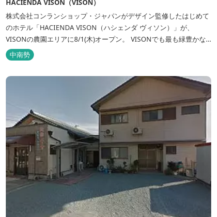
HACIENDA VISON（VISON）
株式会社コンランショップ・ジャパンがデザイン監修したはじめて
のホテル「HACIENDA VISON（ハシェンダ ヴィソン）」が、
VISONの農園エリアに8/1(木)オープン。 VISONでも最も緑豊かな
農園エリアに建つHACIENDA VISON。 ホテル名
中南勢
の“HACIENDA”は、スペイン語で荘園の主の館を...