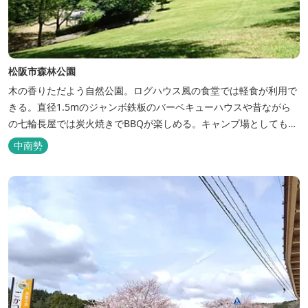
松阪市森林公園
木の香りただよう自然公園。ログハウス風の食堂では軽食が利用で
きる。直径1.5mのジャンボ鉄板のバーベキューハウスや昔ながら
の七輪長屋では炭火焼きでBBQが楽しめる。キャンプ場としても人
気で、週末は多くのキャンパーでにぎわっている。バンガローや5
中南勢
タイプのテントサイトがある。展望台からは市街が一望できる。ま
た桜の時期は、多くの人々でにぎわう。 バーベキューの食材は持ち
込みOK！あらかじめご...