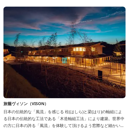
旅籠ヴィソン（VISON）
日本の伝統的な「風流」を感じる 柱(はしら)と梁(はり)の軸組によ
る日本の伝統的な工法である「木造軸組工法」により建築。世界中
の方に日本の誇る「風流」を体験して頂けるよう窓際など細かいデ