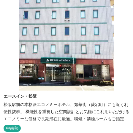
エースイン・松阪
松阪駅前の本格派エコノミーホテル。繁華街（愛宕町）にも近く利
便性抜群。 機能性を重視した空間設計とお気軽にご利用いただける
エコノミーな価格で長期滞在に最適。喫煙・禁煙ルームもご指定い
ただけます。 無料サービス ・３０種類以上の和洋朝食ビュッフェ
中南勢
（6:30～9:30） ・アルコールも無料のウェルカムドリンクサービス