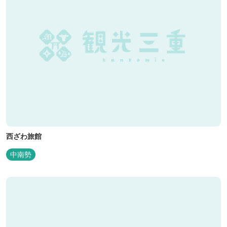
西ざわ旅館
中南勢