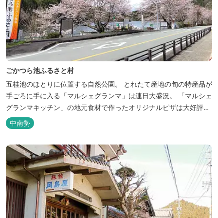
ごかつら池ふるさと村
五桂池のほとりに位置する自然公園。 とれたて産地の旬の特産品が
手ごろに手に入る「マルシェグランマ」は連日大盛況。 「マルシェ
グランマキッチン」の地元食材で作ったオリジナルピザは大好評！
バーベキューも楽しめます。食材と必要な道具がセットになった
中南勢
「手ぶらバーベキューセット」も人気です。 『ごかつら池どうぶつ
パーク』近くにあります。 多気町観光協会のフェイスブックでは多
気町のローカ...