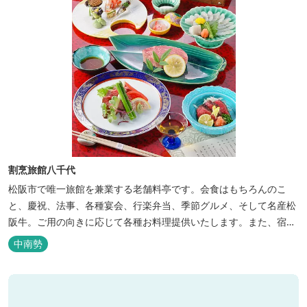
割烹旅館八千代
松阪市で唯一旅館を兼業する老舗料亭です。会食はもちろんのこ
と、慶祝、法事、各種宴会、行楽弁当、季節グルメ、そして名産松
阪牛。ご用の向きに応じて各種お料理提供いたします。また、宿泊
のご用もたまわります。 国登録有形文化財に選ばれた純木造建築で
中南勢
昔風情をお楽しみください。