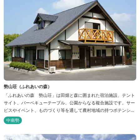
勢山荘（ふれあいの森）
「ふれあいの森 勢山荘」は田畑と森に囲まれた宿泊施設、テント
サイト、バーベキューテーブル、公園からなる複合施設です。サー
ビスやイベント、ものづくり等を通して農村地域の持つポテンシャ
ルを発信しています。 めだかやタガメなど水生生物が生息し、初夏
中南勢
にはホタルが飛び交う「メダカ池」や、約９０００本のあじさいが
植えられた「あじさいの小径」を散策し、遠い昔に過ごした懐かし