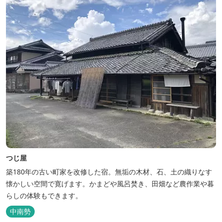
い田舎にタイムスリップしてみま...
つじ屋
築180年の古い町家を改修した宿。無垢の木材、石、土の織りなす
懐かしい空間で寛げます。かまどや風呂焚き、田畑など農作業や暮
らしの体験もできます。
中南勢