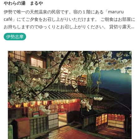
やわらの湯 まるや
伊勢で唯一の天然温泉の民宿です。宿の１階にある「maruru
café」にてご夕食をお召し上がりいただけます。 ご朝食はお部屋に
お持ちしますのでゆっくりとお召し上がりください。 貸切り露天風
呂完備、駅近、夫婦岩まで徒歩15分です。
伊勢志摩