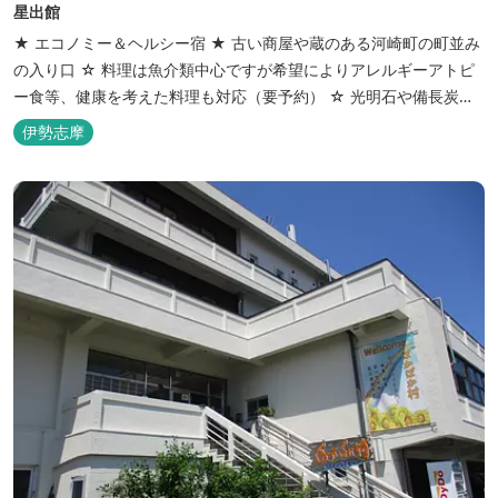
星出館
★ エコノミー＆ヘルシー宿 ★ 古い商屋や蔵のある河崎町の町並み
の入り口 ☆ 料理は魚介類中心ですが希望によりアレルギーアトピ
ー食等、健康を考えた料理も対応（要予約） ☆ 光明石や備長炭を
設置した青森ヒバと信楽焼のお風呂で心身のリフレッシュを！
伊勢志摩
【Japanese Inn Group 会員です】