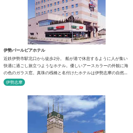
伊勢パールピアホテル
近鉄伊勢市駅北口から徒歩2分。 船が港で休息するように人が集い
快適に過ごし旅立つようなホテル。優しいアースカラーの外観に海
の色のガラス窓。真珠の桟橋と名付けたホテルは伊勢志摩の自然保
護への思いか省エネルギーへの工夫と設備を備えています。 和食・
伊勢志摩
イタリアンレストランがございます。 また、宿泊のお客様は途中出
入り自由立体駐車場を無料でお使いいただけます。