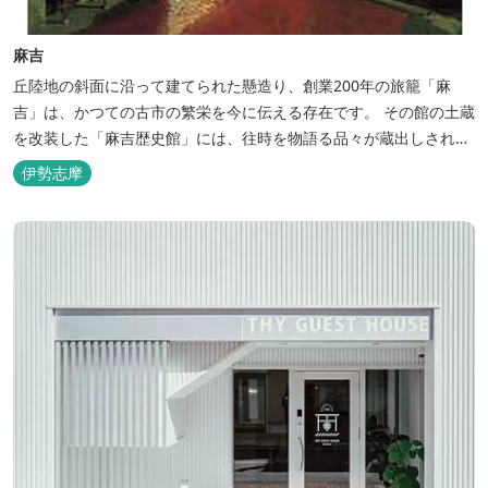
麻吉
丘陸地の斜面に沿って建てられた懸造り、創業200年の旅籠「麻
吉」は、かつての古市の繁栄を今に伝える存在です。 その館の土蔵
を改装した「麻吉歴史館」には、往時を物語る品々が蔵出しされ、
お伊勢参り華やかなりし頃へとお誘い致します。
伊勢志摩