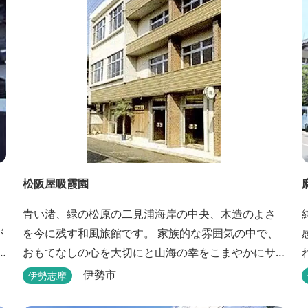
松阪屋吸霞園
青い渚、緑の松原の二見浦海岸の中央、木造のよさ
を今に残す和風旅館です。 家族的な雰囲気の中で、
おもてなしの心を大切にと山海の幸をこまやかにサ
ービスさせていただきます。
も
伊勢市
伊勢志摩