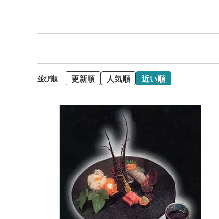
更新順
人気順
近い順
並び順