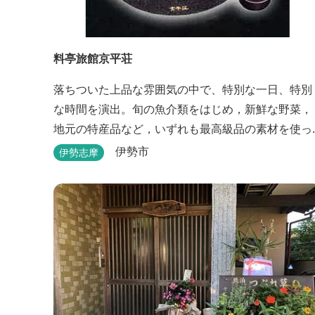
料亭旅館京平荘
落ちついた上品な雰囲気の中で、特別な一日、特別
な時間を演出。旬の魚介類をはじめ，新鮮な野菜，
地元の特産品など，いずれも最高級品の素材を使っ
た懐石料理が一品出しで味わえます。昼食・夕食・
伊勢市
伊勢志摩
宿泊ができます。