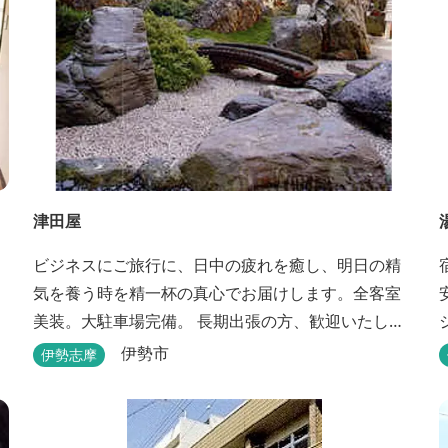
津田屋
ビジネスにご旅行に、日中の疲れを癒し、明日の精
気を養う時を精一杯の真心でお届けします。全客室
美装。大駐車場完備。 長期出張の方、歓迎いたしま
す。浴室は24時間ご利用頂けます。
伊勢市
伊勢志摩