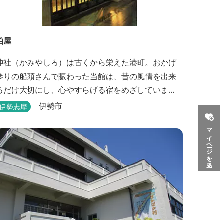
柏屋
神社（かみやしろ）は古くから栄えた港町。おかげ
参りの船頭さんで賑わった当館は、昔の風情を出来
るだけ大切にし、心やすらげる宿をめざしていま
す。また、伊勢志摩の美味しい海の幸、山の幸を低
伊勢市
伊勢志摩
価格でお楽しみください。
マイページを見る