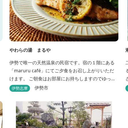
やわらの湯 まるや
伊勢で唯一の天然温泉の民宿です。宿の１階にある
「maruru café」にてご夕食をお召し上がりいただ
けます。 ご朝食はお部屋にお持ちしますのでゆっく
りとお召し上がりください。 貸切り露天風呂完備、
伊勢市
伊勢志摩
駅近、夫婦岩まで徒歩15分です。