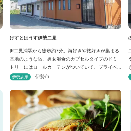
げすとはうす伊勢二見
JR二見浦駅から徒歩約7分。海好きや旅好きが集まる
基地のような宿。男女混合のカプセルタイプのドミ
チ
トリーにはロールカーテンがついていて、プライベ
ートも守れます。
伊勢市
伊勢志摩