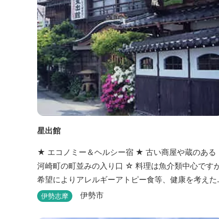
星出館
★ エコノミー＆ヘルシー宿 ★ 古い商屋や蔵のある
河崎町の町並みの入り口 ☆ 料理は魚介類中心ですが
希望によりアレルギーアトピー食等、健康を考えた
料理も対応（要予約） ☆ 光明石や備長炭を設置した
伊勢市
伊勢志摩
青森ヒバと信楽焼のお風呂で心身のリフレッシュ