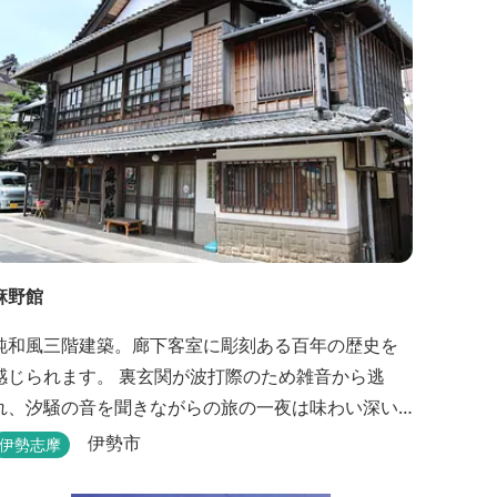
麻野館
純和風三階建築。廊下客室に彫刻ある百年の歴史を
感じられます。 裏玄関が波打際のため雑音から逃
れ、汐騒の音を聞きながらの旅の一夜は味わい深い
のがあります。 ※別館「いろは館」には、エイリ
伊勢市
伊勢志摩
アンやプレデターのリアルな模型があり、初めて見