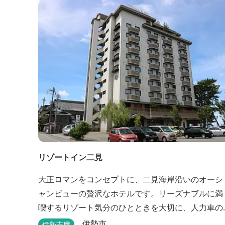
を！ 【Japanese Inn Group 会員です】
リゾートイン二見
大正ロマンをコンセプトに、二見海岸沿いのオーシ
ャンビューの贅沢なホテルです。リーズナブルに満
喫するリゾート気分のひとときを大切に、人力車の
あるロビーでは大正時代の趣でお出迎え。そして、
伊勢市
伊勢志摩