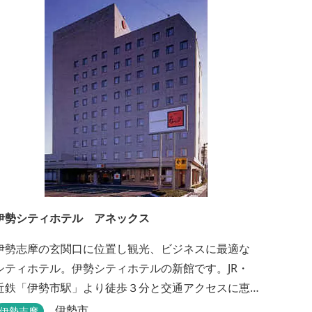
た方はビックリしますよ。
伊勢シティホテル アネックス
伊勢志摩の玄関口に位置し観光、ビジネスに最適な
シティホテル。伊勢シティホテルの新館です。JR・
近鉄「伊勢市駅」より徒歩３分と交通アクセスに恵
まれ、ビジネス・観光の拠点として皆様に広くご利
伊勢市
伊勢志摩