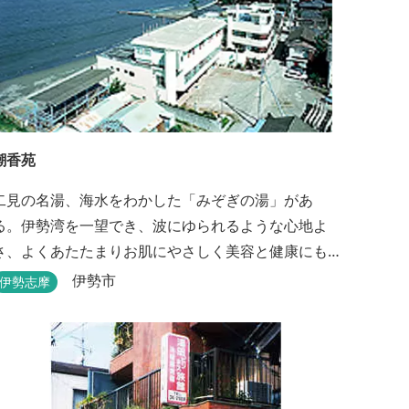
潮香苑
二見の名湯、海水をわかした「みぞぎの湯」があ
る。伊勢湾を一望でき、波にゆられるような心地よ
さ、よくあたたまりお肌にやさしく美容と健康にも
よいと好評をいただいております。
伊勢市
伊勢志摩