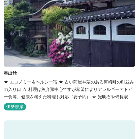
星出館
★ エコノミー＆ヘルシー宿 ★ 古い商屋や蔵のある河崎町の町並み
の入り口 ☆ 料理は魚介類中心ですが希望によりアレルギーアトピ
ー食等、健康を考えた料理も対応（要予約） ☆ 光明石や備長炭を
設置した青森ヒバと信楽焼のお風呂で心身のリフレッシュを！
伊勢志摩
【Japanese Inn Group 会員です】