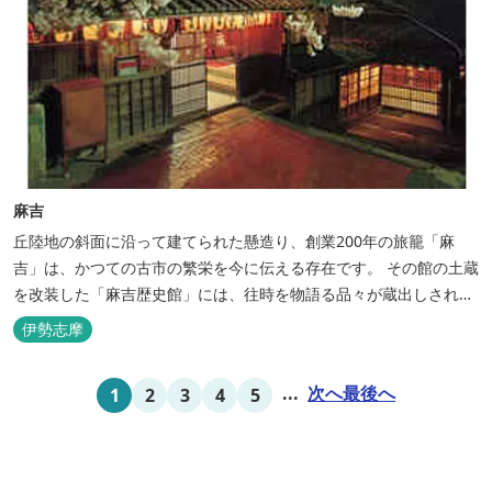
麻吉
丘陸地の斜面に沿って建てられた懸造り、創業200年の旅籠「麻
吉」は、かつての古市の繁栄を今に伝える存在です。 その館の土蔵
を改装した「麻吉歴史館」には、往時を物語る品々が蔵出しされ、
お伊勢参り華やかなりし頃へとお誘い致します。
伊勢志摩
...
次へ
最後へ
1
2
3
4
5