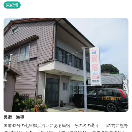
東紀州
民宿 海望
国道42号の七里御浜沿いにある民宿。その名の通り、目の前に熊野