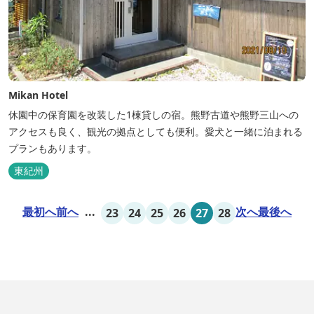
Mikan Hotel
休園中の保育園を改装した1棟貸しの宿。熊野古道や熊野三山への
アクセスも良く、観光の拠点としても便利。愛犬と一緒に泊まれる
プランもあります。
東紀州
最初へ
前へ
...
次へ
最後へ
23
24
25
26
27
28