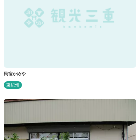
民宿かめや
東紀州