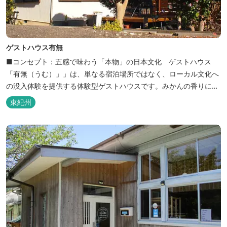
ゲストハウス有無
■コンセプト：五感で味わう「本物」の日本文化 ゲストハウス
「有無（うむ）」」は、単なる宿泊場所ではなく、ローカル文化へ
の没入体験を提供する体験型ゲストハウスです。みかんの香りに包
まれ、歴史ある世界遺産を巡り、日本の原風景に触れる。「本物」
東紀州
の日本文化を巡る冒険がここから始まります。 「年中みかんのとれ
るまち」にある当館は、ご宿泊のお客様にその時期に採れた旬の
「ウエルカムみかん」や無農薬野菜の...