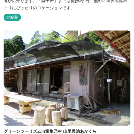
灘が広がります。「獅子岩」までは徒歩約4分、熊野の世界遺産め
ぐりにぴったりのロケーションです。
東紀州
グリーンツーリズムin童集乃村 山里民泊あかくら