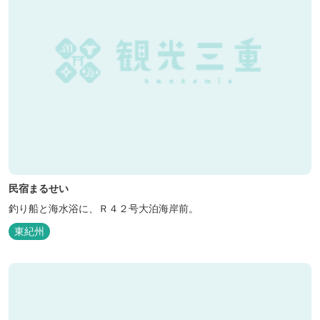
民宿まるせい
釣り船と海水浴に、Ｒ４２号大泊海岸前。
東紀州