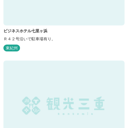
ビジネスホテル七里ヶ浜
Ｒ４２号沿いで駐車場有り。
東紀州