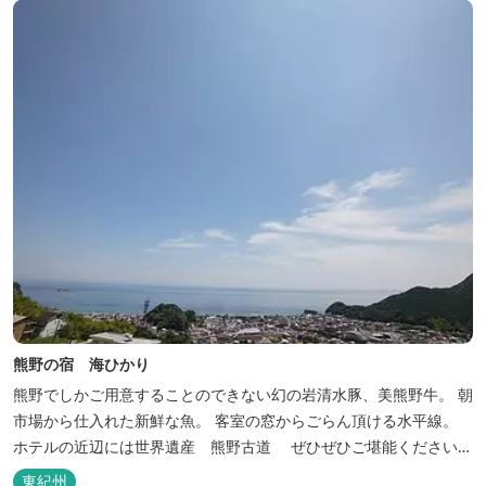
熊野の宿 海ひかり
熊野でしかご用意することのできない幻の岩清水豚、美熊野牛。 朝
市場から仕入れた新鮮な魚。 客室の窓からごらん頂ける水平線。
ホテルの近辺には世界遺産 熊野古道 ぜひぜひご堪能くださいま
せ。
東紀州