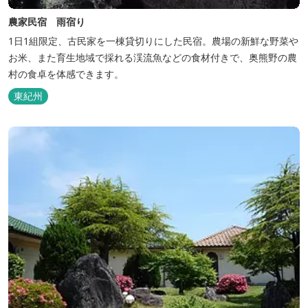
農家民宿 雨宿り
1日1組限定、古民家を一棟貸切りにした民宿。農場の新鮮な野菜や
お米、また育生地域で採れる渓流魚などの食材付きで、奥熊野の農
村の食卓を体感できます。
東紀州