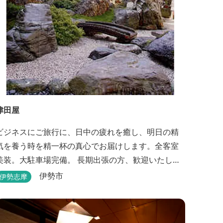
津田屋
ビジネスにご旅行に、日中の疲れを癒し、明日の精
気を養う時を精一杯の真心でお届けします。全客室
美装。大駐車場完備。 長期出張の方、歓迎いたしま
す。浴室は24時間ご利用頂けます。
伊勢市
伊勢志摩