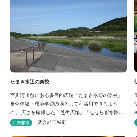
たまき水辺の楽校
宮川河川敷にある多目的広場「たまき水辺の楽校」
自然体験・環境学習の場として利活用できるよう
に、 広さを確保した「芝生広場」「せせらぎ水路」
等が整備されています。 芝生広場でのスポーツやバ
度会郡玉城町
伊勢志摩
ーベキューはもちろん、 車での乗り入れも可能なた