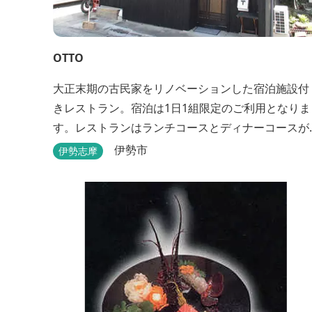
OTTO
大正末期の古民家をリノベーションした宿泊施設付
きレストラン。宿泊は1日1組限定のご利用となりま
す。レストランはランチコースとディナーコースが
あります。
伊勢市
伊勢志摩