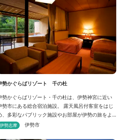
伊勢かぐらばリゾート 千の杜
伊勢かぐらばリゾート・千の杜は、伊勢神宮に近い
伊勢市にある総合宿泊施設。 露天風呂付客室をはじ
め、多彩なパブリック施設やお部屋が伊勢の旅をよ
り思い出深いものにしてくれます。 また、広大な敷
伊勢市
伊勢志摩
地内にはテニスコート、野球場を始めとしたスポー