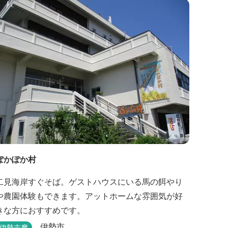
ツ施設や、ウォータースライダーを有する流水プー
ル、お子様が楽しめる児童遊園など、様々なアウト
ドア施設がございます。杜の自然を感じながら、充
実した伊勢の一日を...
ぽかぽか村
二見海岸すぐそば。ゲストハウスにいる馬の餌やり
や農園体験もできます。アットホームな雰囲気が好
きな方におすすめです。
伊勢市
伊勢志摩