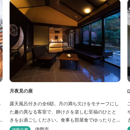
め、オートキャンプなどもお楽しみいただけます！
火災防止のため、バーベキュー･焚火等をする際は、
直火にならないように焚火台･コンロ等を使...
月夜見の座
る
露天風呂付きの全6邸。月の満ち欠けをモチーフにし
た趣の異なる客室で、静けさを楽しむ至福のひとと
きをお過ごしください。食事も部屋食でゆったりと
楽しめます。
伊勢市
伊勢志摩