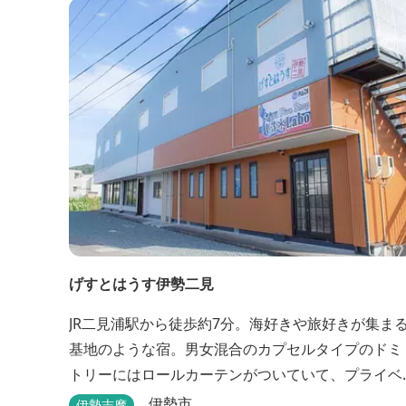
げすとはうす伊勢二見
JR二見浦駅から徒歩約7分。海好きや旅好きが集ま
基地のような宿。男女混合のカプセルタイプのドミ
トリーにはロールカーテンがついていて、プライベ
ートも守れます。
伊勢市
伊勢志摩