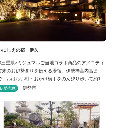
いにしえの宿 伊久
※三重県×ミジュマルご当地コラボ商品のアメニティ
古来のお伊勢参りを伝える湯宿。伊勢神宮内宮ま
で、おはらい町・おかげ横丁をのんびり歩いて約15
分。 部屋・風呂の前に広がる豊かな森は、そのまま
伊勢市
伊勢志摩
内宮の森へと連なっています。 お伊勢さんとつなが
っている・・そんな気持ちになる宿です。 館内には2
つの大浴場と趣の異なる３つの貸切露天風呂を楽し
めます。