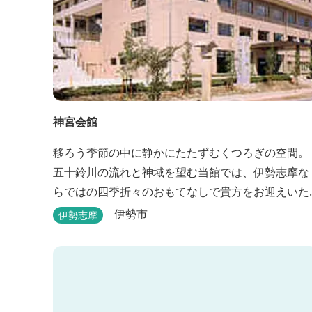
神宮会館
移ろう季節の中に静かにたたずむくつろぎの空間。
五十鈴川の流れと神域を望む当館では、伊勢志摩な
らではの四季折々のおもてなしで貴方をお迎えいた
します。伊勢神宮（内宮）に歩いて５分。早朝参拝
伊勢市
伊勢志摩
を体験できます。