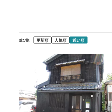
更新順
人気順
近い順
並び順