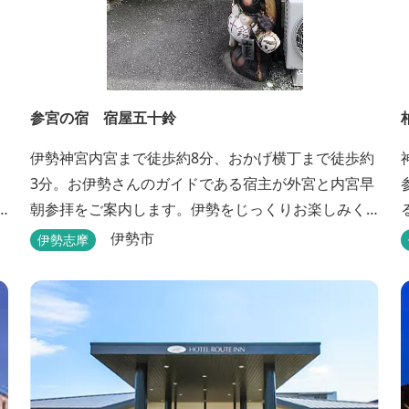
参宮の宿 宿屋五十鈴
伊勢神宮内宮まで徒歩約8分、おかげ横丁まで徒歩約
3分。お伊勢さんのガイドである宿主が外宮と内宮早
朝参拝をご案内します。伊勢をじっくりお楽しみく
ださい。
伊勢市
伊勢志摩