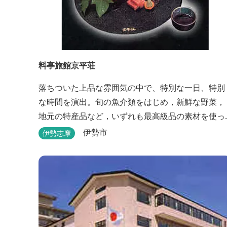
料亭旅館京平荘
落ちついた上品な雰囲気の中で、特別な一日、特別
な時間を演出。旬の魚介類をはじめ，新鮮な野菜，
地元の特産品など，いずれも最高級品の素材を使っ
た懐石料理が一品出しで味わえます。昼食・夕食・
伊勢市
伊勢志摩
宿泊ができます。