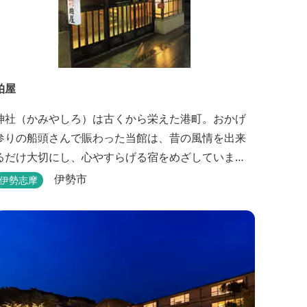
柏屋
神社（かみやしろ）は古くから栄えた港町。おかげ
参りの船頭さんで賑わった当館は、昔の風情を出来
るだけ大切にし、心やすらげる宿をめざしていま
す。また、伊勢志摩の美味しい海の幸、山の幸を低
伊勢市
伊勢志摩
価格でお楽しみください。