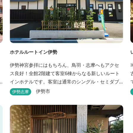
ホテルルートイン伊勢
伊勢神宮参拝にはもちろん、鳥羽・志摩へもアクセ
ス良好！全館2階建て客室6棟からなる新しいルート
インホテルです。客室は通常のシングル・セミダブ
ル・ ツインの他、畳敷きの和室もご用意しておりま
伊勢市
伊勢志摩
す。 （和室はベッドが設置されています）靴を脱い
でお部屋でおくつろぎください。 また、朝食バイキ
ング無料サービス（営業時間6:30～900）、大浴場完
備、全室インターネット回線完備（Wi-Fi・LAN接...