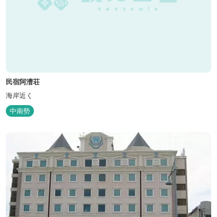
民宿阿漕荘
海岸近く
中南勢