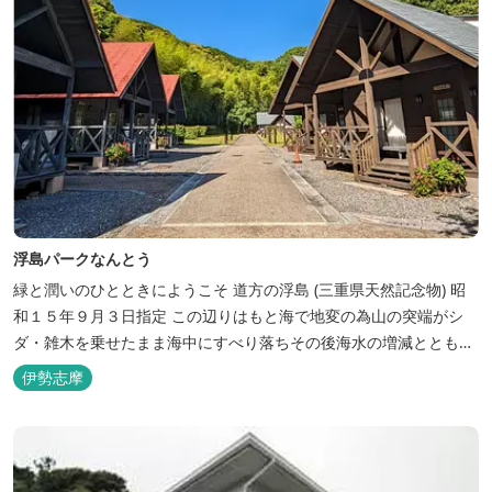
浮島パークなんとう
緑と潤いのひとときにようこそ ​道方の浮島 (三重県天然記念物) 昭
和１５年９月３日指定 この辺りはもと海で地変の為山の突端がシ
ダ・雑木を乗せたまま海中にすべり落ちその後海水の増減とともに
浮き沈みするようになったと伝えられています。 周辺は浮島を廻る
伊勢志摩
散策路が設けられ、また海岸線が一望できる展望塔へと続く遊歩道
もあり自然と親しむ見どころがあります。 ご家族連れで気軽にご利
用頂け...