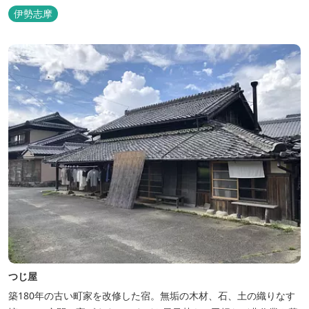
自然とのかかわりを次世代につなぐ役割を果たすためにゲストハウ
伊勢志摩
スを始めました。 当ゲストハウスは一棟貸しです。 二階建ての一
軒家とウッドデッキ、 屋外リビングでゆったり過ごしていただけま
す。
つじ屋
築180年の古い町家を改修した宿。無垢の木材、石、土の織りなす