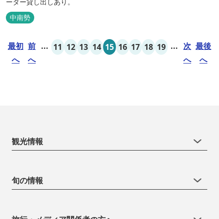
ーター貸し出しあり。
中南勢
最初
前
...
...
次
最後
11
12
13
14
15
16
17
18
19
へ
へ
へ
へ
観光情報
旬の情報