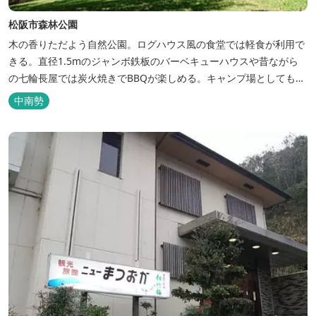
松阪市森林公園
木の香りただよう自然公園。ログハウス風の食堂では軽食が利用で
きる。直径1.5mのジャンボ鉄板のバーベキューハウスや昔ながら
の七輪長屋では炭火焼きでBBQが楽しめる。キャンプ場としても人
気で、週末は多くのキャンパーでにぎわっている。バンガローや5
中南勢
タイプのテントサイトがある。展望台からは市街が一望できる。ま
た桜の時期は、多くの人々でにぎわう。 バーベキューの食材は持ち
込みOK！あらかじめご...