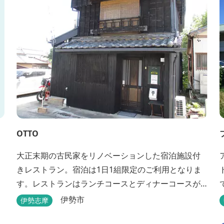
OTTO
大正末期の古民家をリノベーションした宿泊施設付
きレストラン。宿泊は1日1組限定のご利用となりま
す。レストランはランチコースとディナーコースが
あります。
伊勢市
伊勢志摩