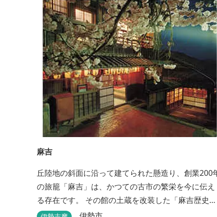
麻吉
丘陸地の斜面に沿って建てられた懸造り、創業200
の旅籠「麻吉」は、かつての古市の繁栄を今に伝え
る存在です。 その館の土蔵を改装した「麻吉歴史
館」には、往時を物語る品々が蔵出しされ、お伊勢
伊勢市
伊勢志摩