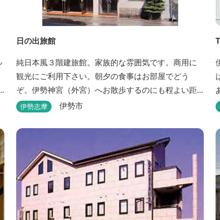
日の出旅館
ル
純日本風３階建旅館。家族的な雰囲気です。商用に
観光にご利用下さい。朝夕の食事はお部屋でどう
ぞ。伊勢神宮（外宮）へお散歩するのにも程よい距
離です。
伊勢市
伊勢志摩