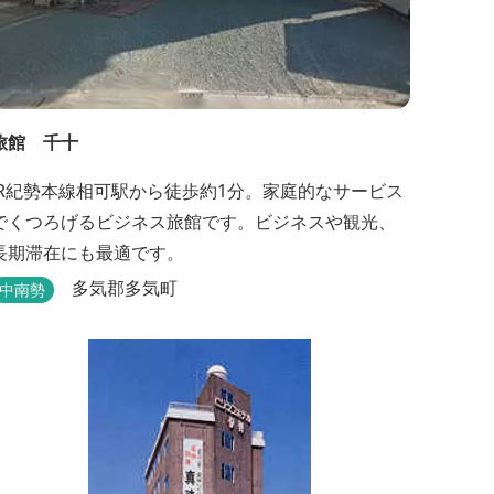
旅館 千十
JR紀勢本線相可駅から徒歩約1分。家庭的なサービス
でくつろげるビジネス旅館です。ビジネスや観光、
長期滞在にも最適です。
多気郡多気町
中南勢