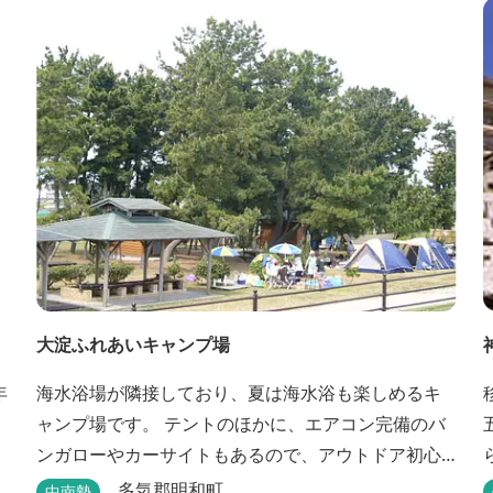
大淀ふれあいキャンプ場
年
海水浴場が隣接しており、夏は海水浴も楽しめるキ
ャンプ場です。 テントのほかに、エアコン完備のバ
ンガローやカーサイトもあるので、アウトドア初心
者でも気軽にキャンプを楽しめます！ 管理棟、水
多気郡明和町
中南勢