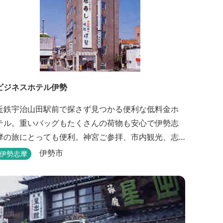
ビジネスホテル伊勢
近鉄宇治山田駅前で探さず見つかる便利な低料金ホ
テル。重いバッグもたくさんの荷物も安心で伊勢志
摩の旅にとっても便利。神宮ご参拝、市内観光、志
摩方面へのお出かけに最適です。
伊勢市
伊勢志摩