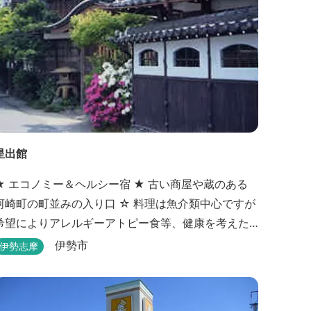
星出館
 エコノミー＆ヘルシー宿 ★ 古い商屋や蔵のある
崎町の町並みの入り口 ☆ 料理は魚介類中心ですが
希望によりアレルギーアトピー食等、健康を考えた
理も対応（要予約） ☆ 光明石や備長炭を設置した
伊勢市
伊勢志摩
青森ヒバと信楽焼のお風呂で心身のリフレッシュ
を！ 【Japanese Inn Group 会員です】