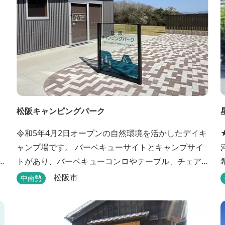
松阪キャンピングパーク
令和5年4月2日オープンの自然環境を活かしたデイキ
★
ャンプ場です。 バーベキューサイトとキャンプサイ
河
トがあり、バーベキューコンロやテーブル、チェア
などのレンタルもあります。 また、バーベキューサ
料
松阪市
中南勢
イトは屋根があり雨でも利用いただけます！ 皆さ
ん、ぜひご利用ください！