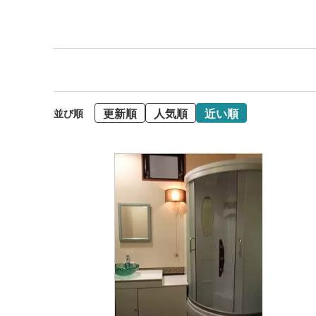
更新順
人気順
近い順
並び順