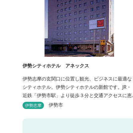
伊勢シティホテル アネックス
伊勢志摩の玄関口に位置し観光、ビジネスに最適な
シティホテル。伊勢シティホテルの新館です。JR・
近鉄「伊勢市駅」より徒歩３分と交通アクセスに恵
まれ、ビジネス・観光の拠点として皆様に広くご利
伊勢市
伊勢志摩
用いただいております。１階には、しゃぶしゃぶと
日本料理の「伊勢みやび」があります。