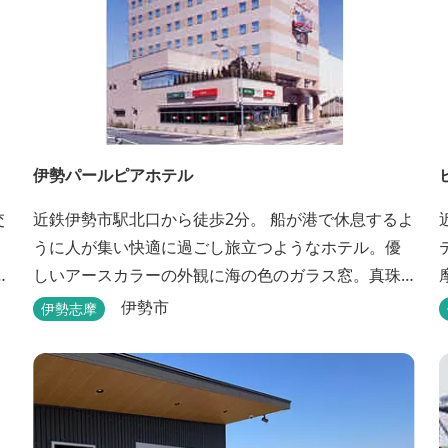
伊勢パールピアホテル
交
近鉄伊勢市駅北口から徒歩2分。 船が港で休息するよ
うに人が集い快適に過ごし旅立つようなホテル。優
ラ
しいアースカラーの外観に海の色のガラス窓。真珠
の桟橋と名付けたホテルは伊勢志摩の自然保護への
伊勢市
伊勢志摩
思いか省エネルギーへの工夫と設備を備えていま
す。 和食・イタリアンレストランがございます。 ま
た、宿泊のお客様は途中出入り自由立体駐車場を無
料でお使いいただけます。