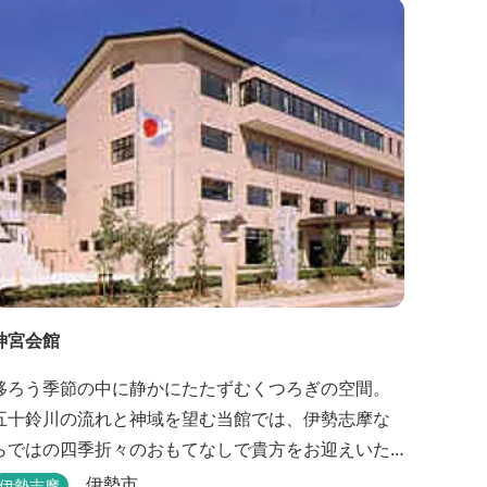
神宮会館
移ろう季節の中に静かにたたずむくつろぎの空間。
五十鈴川の流れと神域を望む当館では、伊勢志摩な
らではの四季折々のおもてなしで貴方をお迎えいた
します。伊勢神宮（内宮）に歩いて５分。早朝参拝
伊勢市
伊勢志摩