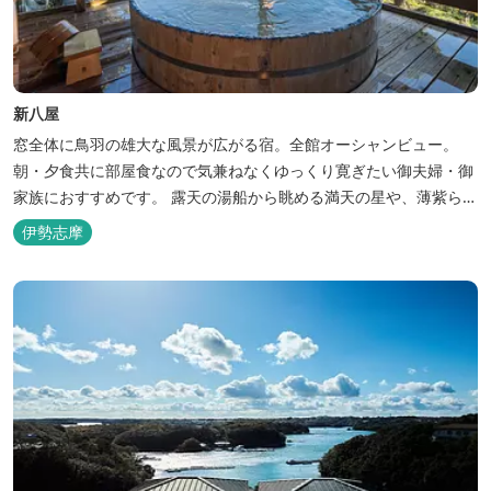
新八屋
窓全体に鳥羽の雄大な風景が広がる宿。全館オーシャンビュー。
朝・夕食共に部屋食なので気兼ねなくゆっくり寛ぎたい御夫婦・御
家族におすすめです。 露天の湯船から眺める満天の星や、薄紫ら染
まる朝の海は一見の価値有。夕食は旬の素材を大釜で蒸し上げる名
伊勢志摩
物「五右衛門蒸し」、鯛や伊勢海老の舟盛りに海鮮鍋も。