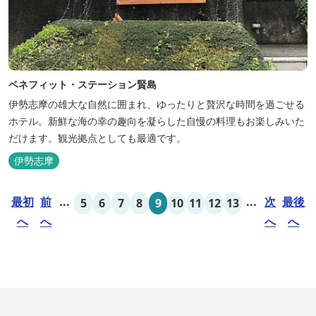
ベネフィット・ステーション賢島
伊勢志摩の雄大な自然に囲まれ、ゆったりと贅沢な時間を過ごせる
ホテル。新鮮な海の幸の趣向を凝らした自慢の料理もお楽しみいた
だけます。観光拠点としても最適です。
伊勢志摩
最初
前
...
...
次
最後
5
6
7
8
9
10
11
12
13
へ
へ
へ
へ