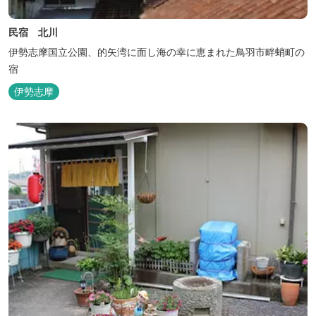
民宿 北川
伊勢志摩国立公園、的矢湾に面し海の幸に恵まれた鳥羽市畔蛸町の
宿
伊勢志摩