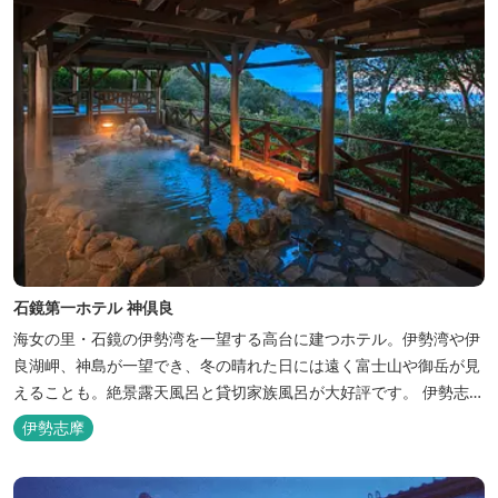
石鏡第一ホテル 神倶良
海女の里・石鏡の伊勢湾を一望する高台に建つホテル。伊勢湾や伊
良湖岬、神島が一望でき、冬の晴れた日には遠く富士山や御岳が見
えることも。絶景露天風呂と貸切家族風呂が大好評です。 伊勢志摩
の新鮮な海の幸をふんだんに使った味覚自慢の人情味あふれる温泉
伊勢志摩
宿です。