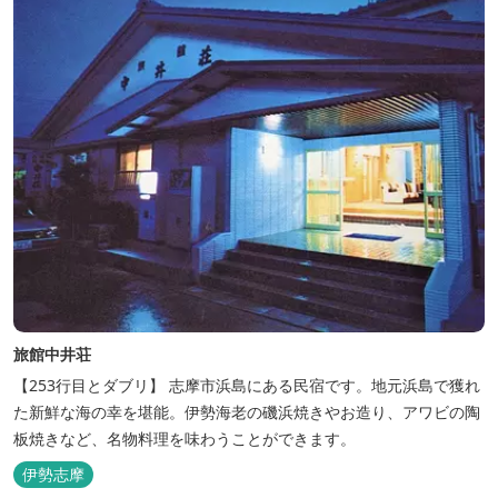
旅館中井荘
【253行目とダブリ】 志摩市浜島にある民宿です。地元浜島で獲れ
た新鮮な海の幸を堪能。伊勢海老の磯浜焼きやお造り、アワビの陶
板焼きなど、名物料理を味わうことができます。
伊勢志摩