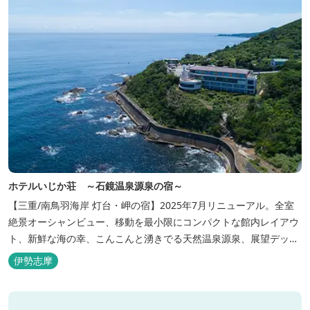
ホテルいじか荘 ～石鏡温泉源泉の宿～
【三重/南鳥羽海岸 灯台・岬の宿】2025年7月リニューアル。全室
絶景オーシャンビュー、移動を最小限にコンパクトな館内レイアウ
ト、新鮮な海の幸、こんこんと湧きでる天然温泉源泉、展望デッ
キ〜いじか灯台テラス〜からの眺望が自慢のリトリートホテル。
伊勢志摩