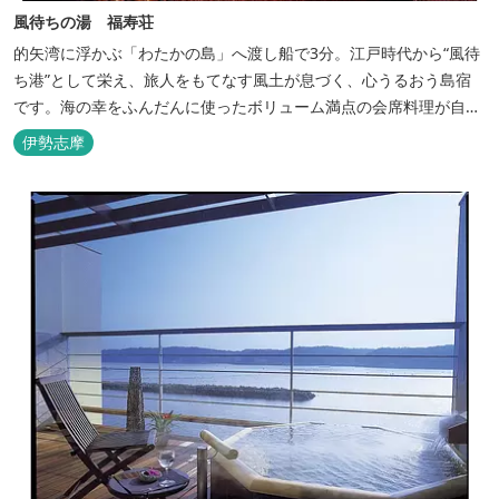
風待ちの湯 福寿荘
的矢湾に浮かぶ「わたかの島」へ渡し船で3分。江戸時代から“風待
ち港”として栄え、旅人をもてなす風土が息づく、心うるおう島宿
です。海の幸をふんだんに使ったボリューム満点の会席料理が自
慢。肌にやさしい天然の療養泉が満喫できるお風呂は、伊勢志摩最
伊勢志摩
大級の庭園露天風呂です。