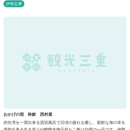
の屋根が連なる外観が印象的で、開放的なスパニッシュスタイルを
伊勢志摩
取り入れた建築美は陽気で自由な寛ぎを感じさせ、まるで異国に足
を踏み入れたと錯覚するほど、どこを歩いても絵になるホテルで
す。
おかげの宿 粋鮮 西村屋
的矢湾を一望出来る貸切風呂で日頃の疲れを癒し、新鮮な海の幸を
堪能出来る生き造りや畔蛸名物元祖たこ飯は自慢の一品です。伊勢