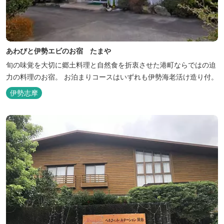
あわびと伊勢エビのお宿 たまや
旬の味覚を大切に郷土料理と自然食を折衷させた港町ならではの迫
力の料理のお宿。 お泊まりコースはいずれも伊勢海老活け造り付。
伊勢志摩