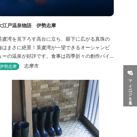
大江戸温泉物語 伊勢志摩
英虞湾を見下ろす高台に立ち、眼下に広がる真珠の
海はまさに絶景！英虞湾が一望できるオーシャンビ
ューの温泉が好評です。食事は四季折々の創作バイ
キングが楽しめます。 英虞湾のかご漁を体験できる
志摩市
伊勢志摩
クルーズ船は毎日運行しており、漁で獲れた魚を食
マイページを見る
べることもできます。