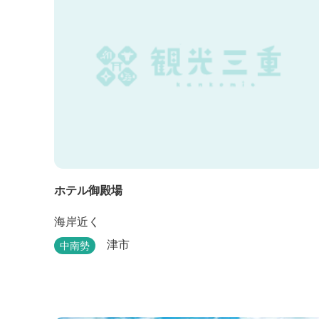
ホテル御殿場
海岸近く
津市
中南勢