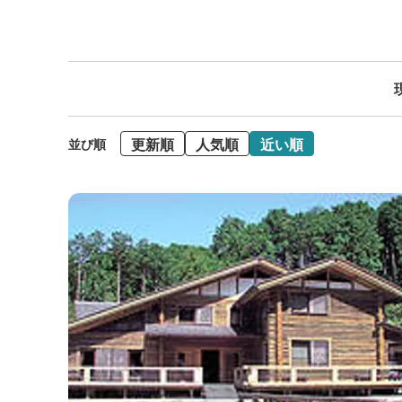
更新順
人気順
近い順
並び順