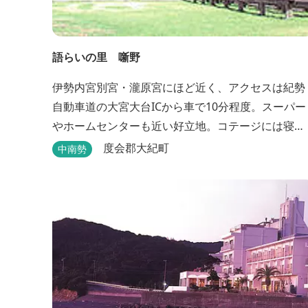
語らいの里 噺野
伊勢内宮別宮・瀧原宮にほど近く、アクセスは紀勢
自動車道の大宮大台ICから車で10分程度。スーパー
やホームセンターも近い好立地。コテージには寝
具・エアコン・テレビ・冷蔵庫完備で季節を問わず
度会郡大紀町
中南勢
楽しめます。 食器・調理器具の揃った自炊棟や24
間利用可能なシャワールームなど充実の設備で快適
にお過ごしいただけます。施設内には噺野温泉もあ
りコテージ宿泊の方は貸し切りでご利用いただけま
す(１棟につき１時間)