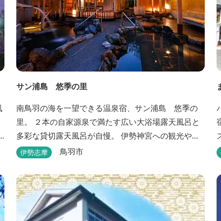
サン浦島 悠季の里
風
南鳥羽の海を一望できる温泉宿、サン浦島 悠季の
里。 ２本の自家源泉で満たす広い大浴場露天風呂と
多彩な貸切露天風呂が自慢。 伊勢神宮への観光や、
水族館、志摩スペイン村など、伊勢志摩の温泉旅行
鳥羽市
伊勢志摩
に お料理は伊勢志摩ならではの味覚が四季折々の旅
を彩ります。 ～大浴場「まろびね庵」～ 敷地内よ
り湧出する二つの源泉「珠光の湯」「和みの湯」が
至福の癒しへとお誘い致します。 すがす...