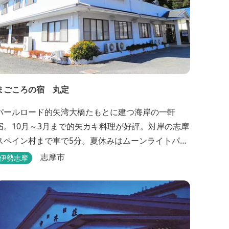
まごころの宿 丸定
パールロード的矢湾大橋たもとに建つ海岸の一軒
宿。10月～3月まで的矢カキ料理が好評。対岸の志摩
スペイン村まで車で5分。夏休みはムーンライトパレ
ード終了後20時30分夕食スタートOK。夏ガキ6月～8
志摩市
伊勢志摩
月も好評。