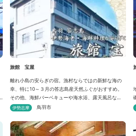
旅館 宝屋
離れ小島の安らぎの宿。漁村ならではの新鮮な海の
幸、特に10～３月の答志島産天然ふぐがおすすめ。
その他、海鮮バーベキューや海水浴、露天風呂な
ど。
鳥羽市
伊勢志摩