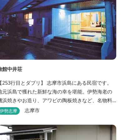
旅館中井荘
【253行目とダブリ】 志摩市浜島にある民宿です。
地元浜島で獲れた新鮮な海の幸を堪能。伊勢海老の
磯浜焼きやお造り、アワビの陶板焼きなど、名物料
理を味わうことができます。
志摩市
伊勢志摩