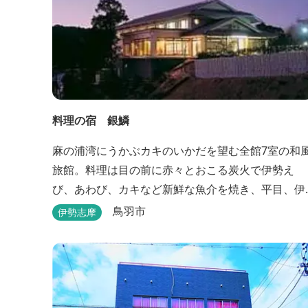
料理の宿 銀鱗
麻の浦湾にうかぶカキのいかだを望む全館7室の和
旅館。料理は目の前に赤々とおこる炭火で伊勢え
び、あわび、カキなど新鮮な魚介を焼き、平目、伊
勢えび、サザエなどの舟盛り、煮物、揚げ物などの
鳥羽市
伊勢志摩
懐石料理。