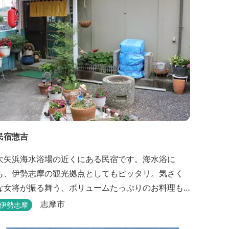
民宿惣吉
大矢浜海水浴場の近くにある民宿です。海水浴に
も、伊勢志摩の観光拠点としてもピッタリ。気さく
な女将が振る舞う、ボリュームたっぷりのお料理も
楽しめます。
志摩市
伊勢志摩