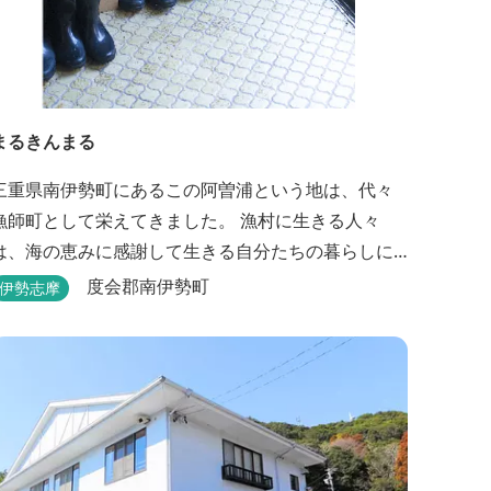
まるきんまる
三重県南伊勢町にあるこの阿曽浦という地は、代々
漁師町として栄えてきました。 漁村に生きる人々
は、海の恵みに感謝して生きる自分たちの暮らしに
誇りをもっています。 海の上で働く漁師として、自
度会郡南伊勢町
伊勢志摩
然とのかかわりを次世代につなぐ役割を果たすため
にゲストハウスを始めました。 当ゲストハウスは一
棟貸しです。 二階建ての一軒家とウッドデッキ、 屋
外リビングでゆったり過ごしていただけます。