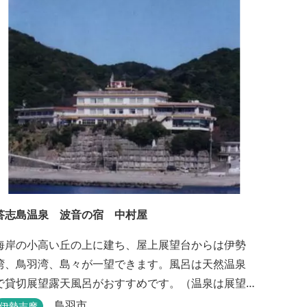
答志島温泉 波音の宿 中村屋
海岸の小高い丘の上に建ち、屋上展望台からは伊勢
湾、鳥羽湾、島々が一望できます。風呂は天然温泉
で貸切展望露天風呂がおすすめです。（温泉は展望
大浴場のみとなります。）
鳥羽市
伊勢志摩