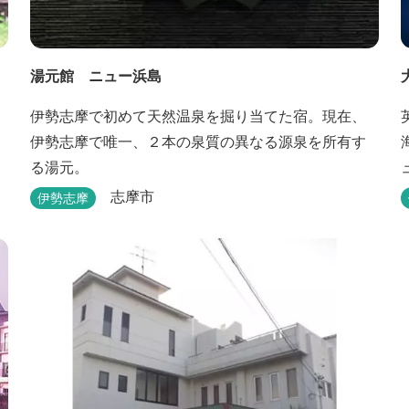
湯元館 ニュー浜島
伊勢志摩で初めて天然温泉を掘り当てた宿。現在、
伊勢志摩で唯一、２本の泉質の異なる源泉を所有す
る湯元。
志摩市
伊勢志摩
時