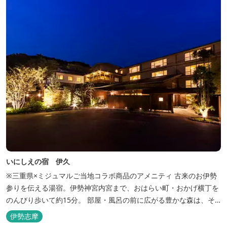
いにしえの宿 伊久
※三重県×ミジュマルご当地コラボ商品のアメニティ 古来のお伊勢
参りを伝える湯宿。伊勢神宮内宮まで、おはらい町・おかげ横丁を
のんびり歩いて約15分。 部屋・風呂の前に広がる豊かな森は、そ
のまま内宮の森へと連なっています。 お伊勢さんとつながってい
伊勢志摩
る・・そんな気持ちになる宿です。 館内には2つの大浴場と趣の異