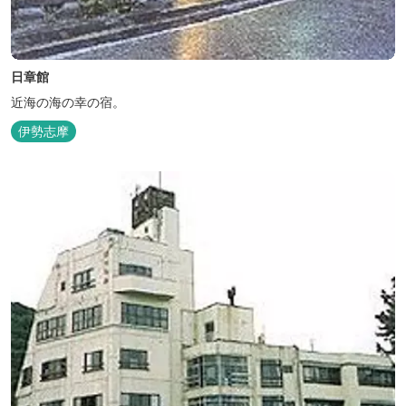
日章館
近海の海の幸の宿。
伊勢志摩