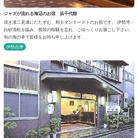
ジャズが流れる海辺のお宿 浜千代館
清き渚二見浦にたたずむ、和モダンテーストのお宿です。 伊勢湾・
白砂清松を臨み、普段の喧騒を忘れ、ごゆっくりお過ごし下さい。
旬の海の幸で皆様をお待ち申し上げます。
伊勢志摩