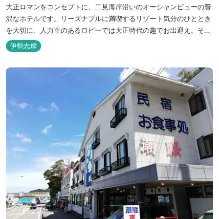
大正ロマンをコンセプトに、二見海岸沿いのオーシャンビューの贅
沢なホテルです。リーズナブルに満喫するリゾート気分のひととき
を大切に、人力車のあるロビーでは大正時代の趣でお出迎え。そし
て、抜群の眺めが自慢の露天風呂｢七福の湯｣は、趣向を凝らした七
伊勢志摩
つのお風呂のうち、五つをご宿泊者様無料の貸切風呂としてご利用
が可能です。