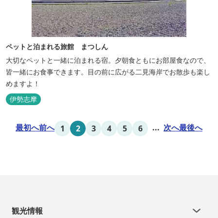
ペットと泊まれる旅館 まつしん
大切なペットと一緒に泊まれる宿。夕朝食ともにお部屋食なので、
皆一緒にお食事できます。目の前に広がる二見海岸でお散歩も楽し
めますよ！
伊勢志摩
最初へ
前へ
...
次へ
最後へ
1
2
3
4
5
6
観光情報