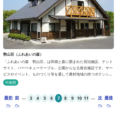
勢山荘（ふれあいの森）
「ふれあいの森 勢山荘」は田畑と森に囲まれた宿泊施設、テント
サイト、バーベキューテーブル、公園からなる複合施設です。サー
ビスやイベント、ものづくり等を通して農村地域の持つポテンシャ
ルを発信しています。 めだかやタガメなど水生生物が生息し、初夏
中南勢
にはホタルが飛び交う「メダカ池」や、約９０００本のあじさいが
植えられた「あじさいの小径」を散策し、遠い昔に過ごした懐かし
最初
前
...
...
次
最後
3
4
5
6
7
8
9
10
11
い田舎にタイムスリップしてみま...
へ
へ
へ
へ