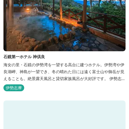
石鏡第一ホテル 神倶良
海女の里・石鏡の伊勢湾を一望する高台に建つホテル。伊勢湾や伊
良湖岬、神島が一望でき、冬の晴れた日には遠く富士山や御岳が見
えることも。絶景露天風呂と貸切家族風呂が大好評です。 伊勢志摩
の新鮮な海の幸をふんだんに使った味覚自慢の人情味あふれる温泉
伊勢志摩
宿です。