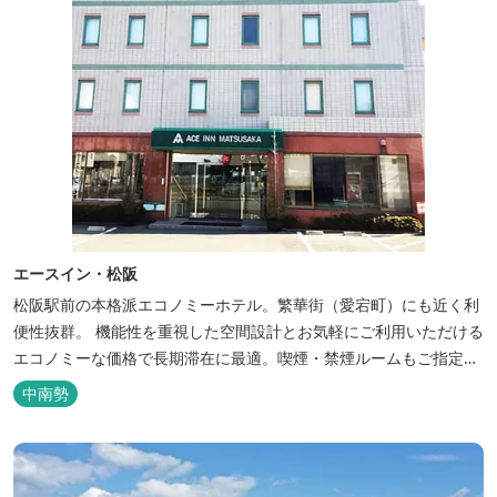
エースイン・松阪
松阪駅前の本格派エコノミーホテル。繁華街（愛宕町）にも近く利
便性抜群。 機能性を重視した空間設計とお気軽にご利用いただける
エコノミーな価格で長期滞在に最適。喫煙・禁煙ルームもご指定い
ただけます。 無料サービス ・３０種類以上の和洋朝食ビュッフェ
中南勢
（6:30～9:30） ・アルコールも無料のウェルカムドリンクサービス
（18:00～20:00）