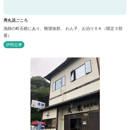
秀丸花ごころ
漁師の町石鏡にあり、眺望抜群。 わん子、お泊りＯＫ（限定３部
屋）
伊勢志摩