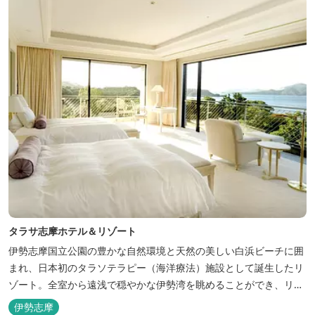
「インフィニティ風呂」と呼...
タラサ志摩ホテル＆リゾート
伊勢志摩国立公園の豊かな自然環境と天然の美しい白浜ビーチに囲
まれ、日本初のタラソテラピー（海洋療法）施設として誕生したリ
ゾート。全室から遠浅で穏やかな伊勢湾を眺めることができ、リラ
ックスした滞在をお楽しみいただけます。滞在中は、目の前の海か
伊勢志摩