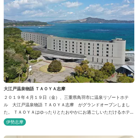
大江戸温泉物語 ＴＡＯＹＡ志摩
２０１９年４月１９日（金）、三重県鳥羽市に温泉リゾートホテ
ル 大江戸温泉物語 ＴＡＯＹＡ志摩 がグランドオープンしまし
た。 ＴＡＯＹＡはゆったりとたおやかにお過ごしいただけるホテル
を目指し、カキの産地の鳥羽市浦村町にオープンしました。 目の前
伊勢志摩
は太平洋に注ぐ伊勢湾の海の風景が広がり、後背は山に囲まれ、自
然豊かな環境で、正にゆったりとたおやかに時が流れています。