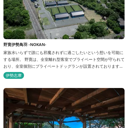
野寛伊勢鳥羽 -NOKAN-
家族水いらずで誰にも邪魔されずに過ごしたいという想いを可能に
する場所。 野寛は、全室離れ型客室でプライベート空間が守られて
おり、全室個別にプライベートドッグランが設置されております。
室内面積66㎡～115㎡、プライベートドッグラン面積140㎡～330㎡
伊勢志摩
を設置した広い作りで、 和モダンをコンセプトとした洗練されたデ
ザインのお部屋となります。 お部屋から望むプライベートドッグ
ラ...