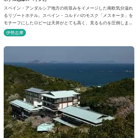
スペイン・アンダルシア地方の街並みをイメージした南欧気分溢れ
るリゾートホテル。スペイン・コルドバのモスク「メスキータ」を
モチーフにしたロビーは天井がとても高く、見るものを圧倒しま
す。客室棟にある中庭もコルドバ、セビリア、グラナダの街を再現
伊勢志摩
しており、ホテル内を散策するだけでも異国感を満喫できます。 ス
ペインの雰囲気が溢れた客室やパークの夢の続きが見られるキャラ
クタールーム、最大6名様まで...