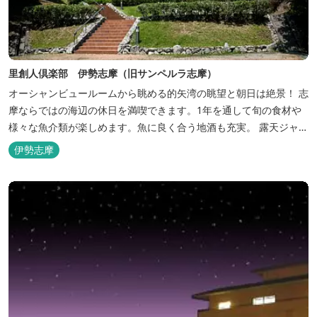
里創人倶楽部 伊勢志摩（旧サンペルラ志摩）
オーシャンビュールームから眺める的矢湾の眺望と朝日は絶景！ 志
摩ならではの海辺の休日を満喫できます。1年を通して旬の食材や
様々な魚介類が楽しめます。魚に良く合う地酒も充実。 露天ジャク
ジーや、本格エステがあるのも女性には嬉しい！ 最高級のリゾート
伊勢志摩
ホテル「里創人倶楽部 伊勢志摩」にぜひお越しください。