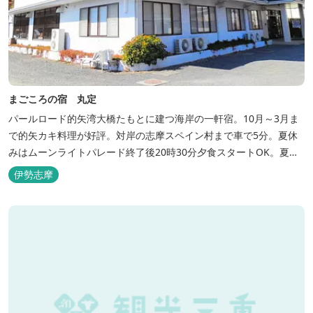
まごころの宿 丸定
パールロード的矢湾大橋たもとに建つ海岸の一軒宿。10月～3月ま
で的矢カキ料理が好評。対岸の志摩スペイン村まで車で5分。夏休
みはムーンライトパレード終了後20時30分夕食スタートOK。夏ガ
キ6月～8月も好評。
伊勢志摩