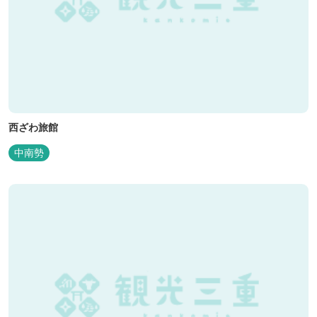
西ざわ旅館
中南勢