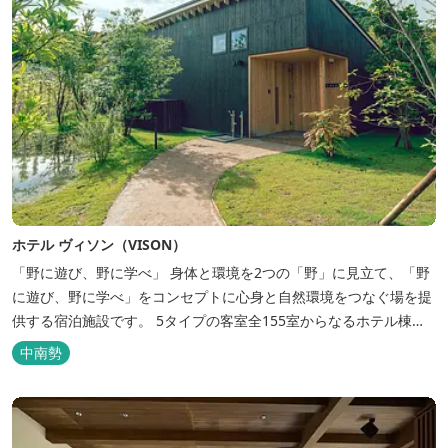
ホテル ヴィソン（VISON）
「野に遊び、野に学べ」 身体と環境を2つの「野」に見立て、「野
に遊び、野に学べ」をコンセプトに心身と自然環境をつなぐ場を提
供する宿泊施設です。 5タイプの客室全155室からなるホテル棟
と、プライベートな滞在が楽しめる一棟独立型のヴィラ6棟がござ
中南勢
います。