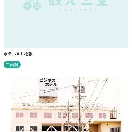
ホテルＡＵ松阪
中南勢