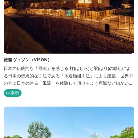
旅籠ヴィソン（VISON）
日本の伝統的な「風流」を感じる 柱(はしら)と梁(はり)の軸組によ
る日本の伝統的な工法である「木造軸組工法」により建築。世界中
の方に日本の誇る「風流」を体験して頂けるよう窓際など細かいデ
ィテールにこだわりました。4棟から成る旅籠棟では各棟1階に入居
中南勢
するテナントプロデュースにより洗練された世界観を各客室でお楽
しみいただけ...