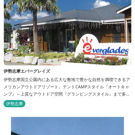
伊勢志摩エバーグレイズ
伊勢志摩国立公園内にある広大な敷地で豊かな自然を満喫できるア
メリカンアウトドアリゾート。テントCAMPスタイル『オートキャ
ンプ』～上質なアウトドア空間『グランピングスタイル』まで多彩
な宿泊スタイルを体験できます。 場内ではキッズイベント＆アクテ
伊勢志摩
ィビティーが人気！365日開催のアメリカンカルチャーを取り入れ
たキッズイベント、カナディアンカヌー、ペダルボート、ファンサ
イクルなど豊富なアクティビ...