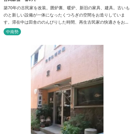
築70年の古民家を改装。囲炉裏、暖炉、新旧の家具、建具。古いも
のと新しい設備が一体になったくつろぎの空間をお造りしていま
す。滞在中は田舎ののんびりした時間、再生古民家の快適さをお楽
しみください。 【時間】 《 チェックイン 》 15：00～20：00の間
中南勢
にお願いいたします。 《 チェックアウト 》 10：00まで 【御利用
料金】 一日一組様１棟貸し（定員５名） 一...