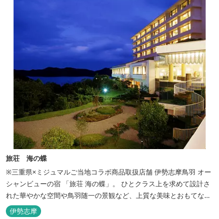
き、日頃の疲...
旅荘 海の蝶
※三重県×ミジュマルご当地コラボ商品取扱店舗 伊勢志摩鳥羽 オー
シャンビューの宿 「旅荘 海の蝶」。 ひとクラス上を求めて設計さ
れた華やかな空間や鳥羽随一の景観など、上質な美味とおもてなし
をお約束します。 海の蝶ならではのゆとりの休日をお過ごし下さい
伊勢志摩
ませ。