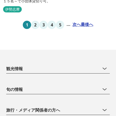
１５名～で小団体貸切り可。
伊勢志摩
...
次へ
最後へ
1
2
3
4
5
観光情報
旬の情報
旅行・メディア関係者の方へ