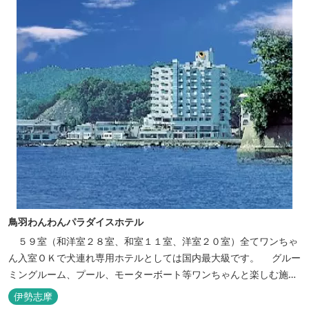
鳥羽わんわんパラダイスホテル
５９室（和洋室２８室、和室１１室、洋室２０室）全てワンちゃ
ん入室ＯＫで犬連れ専用ホテルとしては国内最大級です。 グルー
ミングルーム、プール、モーターボート等ワンちゃんと楽しむ施設
も充実しています。
伊勢志摩