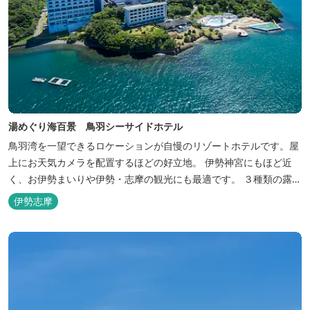
湯めぐり海百景 鳥羽シーサイドホテル
鳥羽湾を一望できるロケーションが自慢のリゾートホテルです。屋
上にお天気カメラを配置するほどの好立地。 伊勢神宮にもほど近
く、お伊勢まいりや伊勢・志摩の観光にも最適です。 ３種類の露天
風呂を備えた「風見の湯」をはじめ、趣の異なる３ヶ所の大浴場で
伊勢志摩
は、館内で湯めぐりが楽しめます。 また、露天風呂付客室や貸切家
族風呂（有料）、足湯に湯上がり処などもございますので、湯浴み
の一日をお過ごしいた...