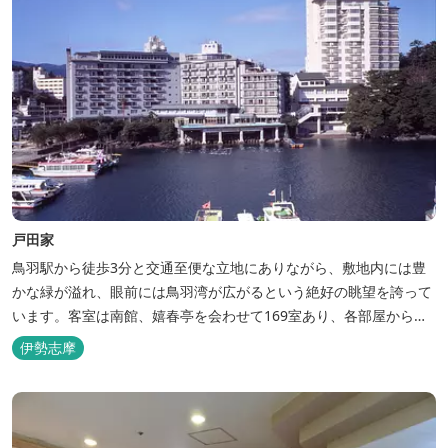
戸田家
鳥羽駅から徒歩3分と交通至便な立地にありながら、敷地内には豊
かな緑が溢れ、眼前には鳥羽湾が広がるという絶好の眺望を誇って
います。客室は南館、嬉春亭を会わせて169室あり、各部屋からの
景観の美しさも格別。伊勢湾で揚がった海の幸を使った会席料理も
伊勢志摩
自慢です。 旅の疲れを癒すには、男女あわせて13湯と足湯2湯の
湯巡りは最高です。野趣溢れる野天風呂、ゆったりとつくろげる大
浴場、家族で楽しめる貸...