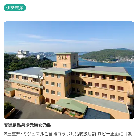
🏖三重の海水浴場ビーチ特集 プー...
伊勢志摩
安楽島温泉湯元海女乃島
※三重県×ミジュマルご当地コラボ商品取扱店舗 ロビー正面には素