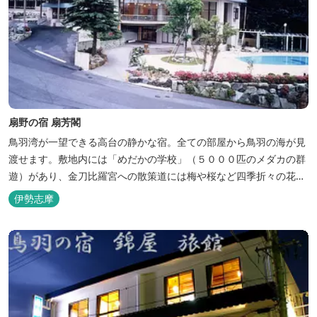
扇野の宿 扇芳閣
鳥羽湾が一望できる高台の静かな宿。全ての部屋から鳥羽の海が見
渡せます。敷地内には「めだかの学校」（５０００匹のメダカの群
遊）があり、金刀比羅宮への散策道には梅や桜など四季折々の花が
咲き誇り、ここ扇野ならではの懐かしい風景と感動に出会うことが
伊勢志摩
出来ます。 扇野温泉”初蕾の湯”では、水琴窟の音に耳をすませてみ
てください。ユニバーサルルーム、露天風呂付客室もあります。