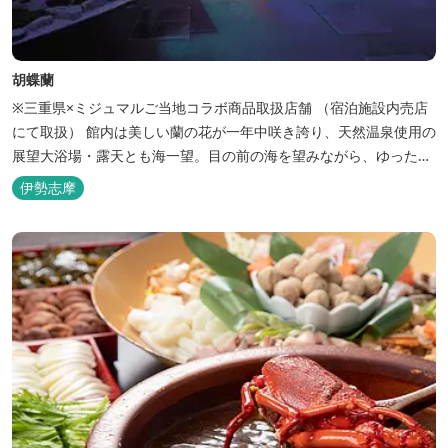
胡蝶蘭
※三重県×ミジュマルご当地コラボ商品取扱店舗 （宿泊施設内売店
にて取扱） 館内は美しい蘭の花が一年中咲き誇り、天然温泉使用の
展望大浴場・露天とも海一望。目の前の海を望みながら、ゆったり
とした時間をお過ごし下さい。
伊勢志摩