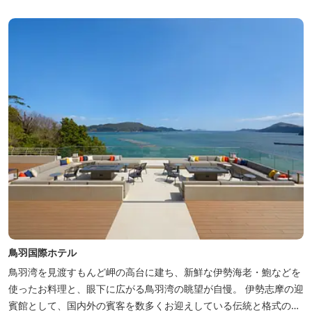
鳥羽国際ホテル
鳥羽湾を見渡すもんど岬の高台に建ち、新鮮な伊勢海老・鮑などを
使ったお料理と、眼下に広がる鳥羽湾の眺望が自慢。 伊勢志摩の迎
賓館として、国内外の賓客を数多くお迎えしている伝統と格式のあ