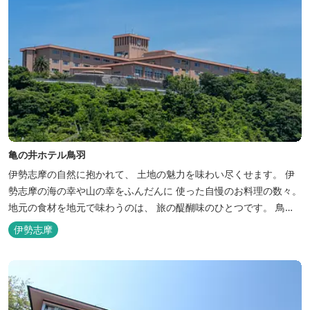
亀の井ホテル鳥羽
伊勢志摩の自然に抱かれて、 土地の魅力を味わい尽くせます。 伊
勢志摩の海の幸や山の幸をふんだんに 使った自慢のお料理の数々。
地元の食材を地元で味わうのは、 旅の醍醐味のひとつです。 鳥羽
湾の潮風を感じる露天風呂や 広々としたテラス付きのお部屋。 行
伊勢志摩
き交うフェリーをのんびり眺めて、 日常をちょっと忘れるひと時を
お過ごしください。