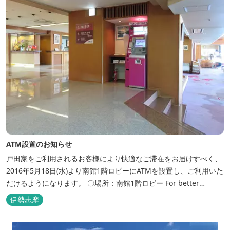
ATM設置のお知らせ
戸田家をご利用されるお客様により快適なご滞在をお届けすべく、
2016年5月18日(水)より南館1階ロビーにATMを設置し、ご利用いた
だけるようになります。 〇場所：南館1階ロビー For better
convenience, ATM Machine which includes cash dispenser will
伊勢志摩
be available at Todaya Hotel’s 1...