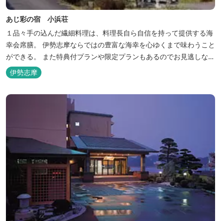
あじ彩の宿 小浜荘
１品々手の込んだ繊細料理は、料理長自ら自信を持って提供する海
幸会席膳。 伊勢志摩ならではの豊富な海幸を心ゆくまで味わうこと
ができる。 また特典付プランや限定プランもあるのでお見逃しな
く。
伊勢志摩