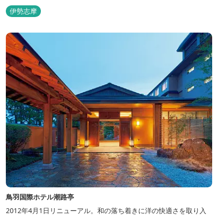
るホテルです。 【2024年3月25日リニューアル】 クラブラウンジ
伊勢志摩
アクセス付の新客室「オーシャンビュースイート・クラブ」が誕
生！ エントランスやフロント、ザ・ロビーラウンジ、パールオーシ
ャンテラ...
鳥羽国際ホテル潮路亭
2012年4月1日リニューアル。和の落ち着きに洋の快適さを取り入