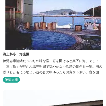
海上料亭 海楽園
伊勢志摩情緒たっぷりの味な宿。窓を開けると真下に海、そして
「三ツ島」が浮かぶ風光明媚で穏やかな小浜湾の景色を一望。潮の
香りとともに心地よい波の音の中ゆったりお寛ぎ下さい。窓を開け
浴衣姿でのんびり太公望！ 部屋から釣りができる「座敷釣り」は当
伊勢志摩
館ならではの名物。（貸しざお／エサ付要予約） 海水温泉露天風呂
は貸切もできます。また、季節により食べ放題プランもあるのでお
問い合わせください。