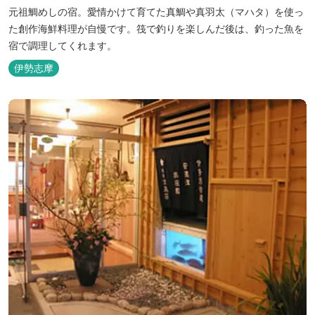
元祖鯛めしの宿。愛情かけて育てた真鯛や真羽太（マハタ）を使っ
た創作海鮮料理が自慢です。筏で釣りを楽しんだ後は、釣った魚を
宿で調理してくれます。
伊勢志摩