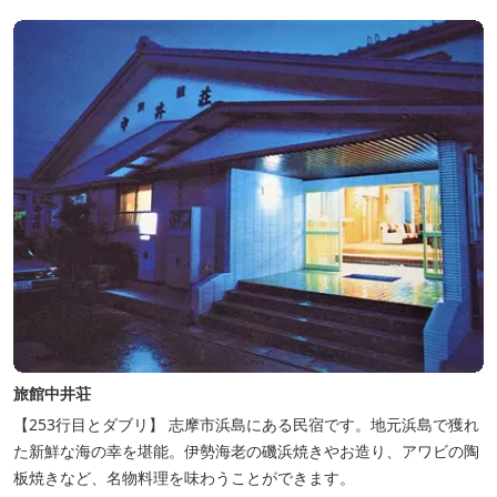
旅館中井荘
【253行目とダブリ】 志摩市浜島にある民宿です。地元浜島で獲れ
た新鮮な海の幸を堪能。伊勢海老の磯浜焼きやお造り、アワビの陶
板焼きなど、名物料理を味わうことができます。