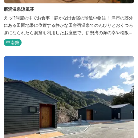
磨洞温泉涼風荘
えっ!?洞窟の中でお食事！静かな田舎宿の珍道中物語！ 津市の郊外
にある田園地帯に位置する静かな田舎宿温泉でのんびりとおくつろ
ぎになられたら洞窟を利用したお座敷で、伊勢湾の海の幸や松阪肉
を山海賊焼きをお召し上がりいただけます。年中20度前後の天然空
中南勢
調、お客様を不思議な空間にご案内！ ご宴会には、大広間で和食会
席、日帰り入浴＆お食事ＯＫ。 温泉は、津に来て津の湯をお楽しみ
いただけます。「白...