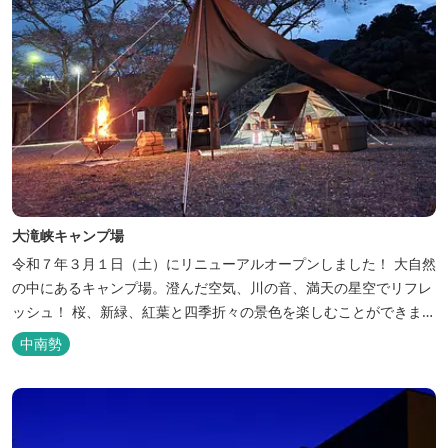
大滝峡キャンプ場
令和７年３月１日（土）にリニューアルオープンしました！ 大自然
の中にあるキャンプ場。澄んだ空気、川の音、満天の星空でリフレ
ッシュ！ 桜、新緑、紅葉と四季折々の景色を楽しむことができま
す。 紀勢自動車道「大宮大台Ic」から車で約10分と好アクセス！
中南勢
今年の営業は１２月１４日（日）までです！来年は３月１日（日）
からの営業となりますのでよろしくお願いします！ ソロサイト・オ
ートテント...