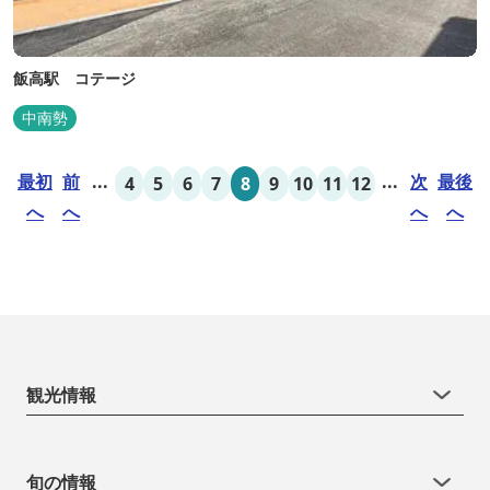
飯高駅 コテージ
中南勢
最初
前
...
...
次
最後
4
5
6
7
8
9
10
11
12
へ
へ
へ
へ
観光情報
旬の情報