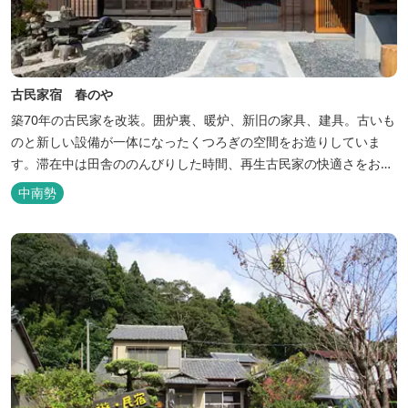
古民家宿 春のや
築70年の古民家を改装。囲炉裏、暖炉、新旧の家具、建具。古いも
のと新しい設備が一体になったくつろぎの空間をお造りしていま
す。滞在中は田舎ののんびりした時間、再生古民家の快適さをお楽
しみください。 【時間】 《 チェックイン 》 15：00～20：00の間
中南勢
にお願いいたします。 《 チェックアウト 》 10：00まで 【御利用
料金】 一日一組様１棟貸し（定員５名） 一...