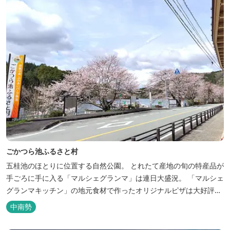
ごかつら池ふるさと村
五桂池のほとりに位置する自然公園。 とれたて産地の旬の特産品が
手ごろに手に入る「マルシェグランマ」は連日大盛況。 「マルシェ
グランマキッチン」の地元食材で作ったオリジナルピザは大好評！
バーベキューも楽しめます。食材と必要な道具がセットになった
中南勢
「手ぶらバーベキューセット」も人気です。 『ごかつら池どうぶつ
パーク』近くにあります。 多気町観光協会のフェイスブックでは多