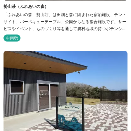
勢山荘（ふれあいの森）
「ふれあいの森 勢山荘」は田畑と森に囲まれた宿泊施設、テント
サイト、バーベキューテーブル、公園からなる複合施設です。サー
ビスやイベント、ものづくり等を通して農村地域の持つポテンシャ
ルを発信しています。 めだかやタガメなど水生生物が生息し、初夏
中南勢
にはホタルが飛び交う「メダカ池」や、約９０００本のあじさいが
植えられた「あじさいの小径」を散策し、遠い昔に過ごした懐かし
い田舎にタイムスリップしてみま...