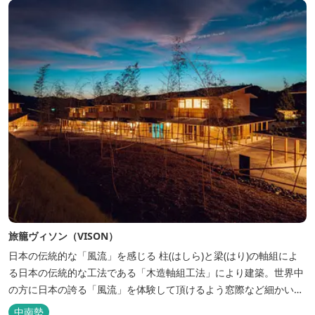
気町のローカ...
旅籠ヴィソン（VISON）
日本の伝統的な「風流」を感じる 柱(はしら)と梁(はり)の軸組によ
る日本の伝統的な工法である「木造軸組工法」により建築。世界中
の方に日本の誇る「風流」を体験して頂けるよう窓際など細かいデ
ィテールにこだわりました。4棟から成る旅籠棟では各棟1階に入居
中南勢