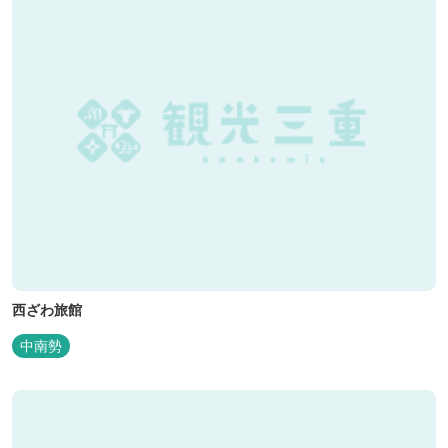
西ざわ旅館
中南勢