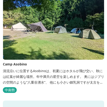
Camp Asobino
清流沿いに位置するAsobinoは、初夏にはホタルが飛び交い、秋に
は紅葉が綺麗な場所。年中満天の星空を楽しめます。 奥にはジブリ
の空間のような”八重谷湧水”、 他にも小さい鍾乳洞ですが太古を想
像させる”風穴”などがあり、自然が豊かなスポットです。 wi-fi完
中南勢
備。テントサウナもご利用いただけます。 また近くには廃校を活用
した「阿曽温泉」もあります。