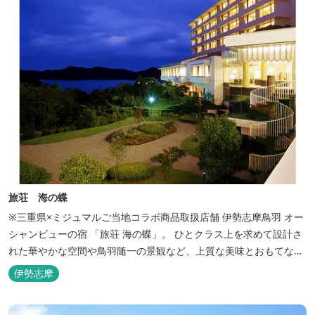
旅荘 海の蝶
※三重県×ミジュマルご当地コラボ商品取扱店舗 伊勢志摩鳥羽 オー
シャンビューの宿 「旅荘 海の蝶」。 ひとクラス上を求めて設計さ
れた華やかな空間や鳥羽随一の景観など、上質な美味とおもてなし
をお約束します。 海の蝶ならではのゆとりの休日をお過ごし下さい
伊勢志摩
ませ。