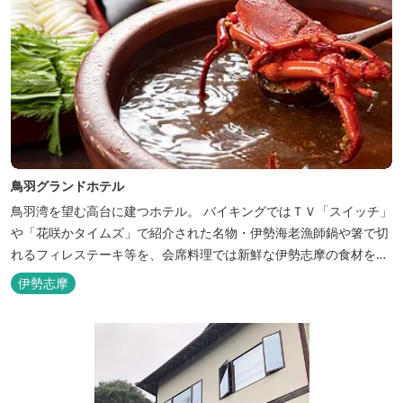
鳥羽グランドホテル
鳥羽湾を望む高台に建つホテル。 バイキングではＴＶ「スイッチ」
や「花咲かタイムズ」で紹介された名物・伊勢海老漁師鍋や箸で切
れるフィレステーキ等を、会席料理では新鮮な伊勢志摩の食材をお
楽しみいただけます。
伊勢志摩