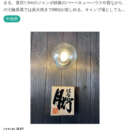
きる。直径1.5mのジャンボ鉄板のバーベキューハウスや昔ながら
の七輪長屋では炭火焼きでBBQが楽しめる。キャンプ場としても人
気で、週末は多くのキャンパーでにぎわっている。バンガローや5
中南勢
タイプのテントサイトがある。展望台からは市街が一望できる。ま
た桜の時期は、多くの人々でにぎわう。 バーベキューの食材は持ち
込みOK！あらかじめご...
はなれ月灯