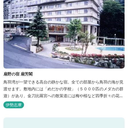
扇野の宿 扇芳閣
鳥羽湾が一望できる高台の静かな宿。全ての部屋から鳥羽の海が見
渡せます。敷地内には「めだかの学校」（５０００匹のメダカの群
遊）があり、金刀比羅宮への散策道には梅や桜など四季折々の花が
咲き誇り、ここ扇野ならではの懐かしい風景と感動に出会うことが
伊勢志摩
出来ます。 扇野温泉”初蕾の湯”では、水琴窟の音に耳をすませてみ
てください。ユニバーサルルーム、露天風呂付客室もあります。