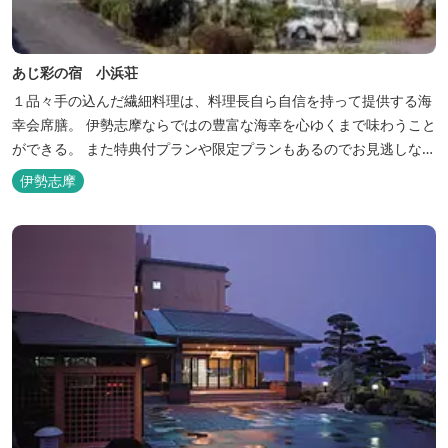
あじ彩の宿 小浜荘
１品々手の込んだ繊細料理は、料理長自ら自信を持って提供する海
幸会席膳。 伊勢志摩ならではの豊富な海幸を心ゆくまで味わうこと
ができる。 また特典付プランや限定プランもあるのでお見逃しな
く。
伊勢志摩