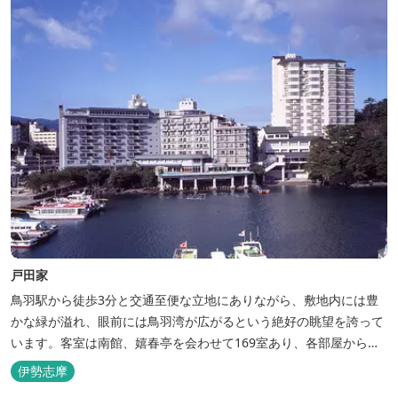
戸田家
鳥羽駅から徒歩3分と交通至便な立地にありながら、敷地内には豊
かな緑が溢れ、眼前には鳥羽湾が広がるという絶好の眺望を誇って
います。客室は南館、嬉春亭を会わせて169室あり、各部屋からの
景観の美しさも格別。伊勢湾で揚がった海の幸を使った会席料理も
伊勢志摩
自慢です。 旅の疲れを癒すには、男女あわせて13湯と足湯2湯の