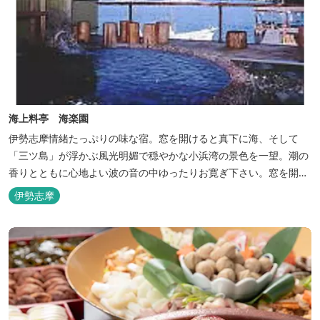
海上料亭 海楽園
伊勢志摩情緒たっぷりの味な宿。窓を開けると真下に海、そして
「三ツ島」が浮かぶ風光明媚で穏やかな小浜湾の景色を一望。潮の
香りとともに心地よい波の音の中ゆったりお寛ぎ下さい。窓を開け
浴衣姿でのんびり太公望！ 部屋から釣りができる「座敷釣り」は当
伊勢志摩
館ならではの名物。（貸しざお／エサ付要予約） 海水温泉露天風呂
は貸切もできます。また、季節により食べ放題プランもあるのでお
問い合わせください。