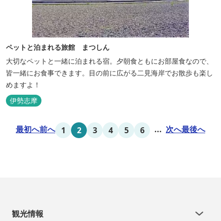
ペットと泊まれる旅館 まつしん
大切なペットと一緒に泊まれる宿。夕朝食ともにお部屋食なので、
皆一緒にお食事できます。目の前に広がる二見海岸でお散歩も楽し
めますよ！
伊勢志摩
最初へ
前へ
...
次へ
最後へ
1
2
3
4
5
6
観光情報