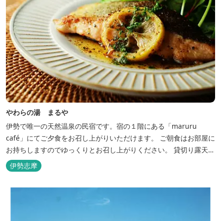
やわらの湯 まるや
伊勢で唯一の天然温泉の民宿です。宿の１階にある「maruru
café」にてご夕食をお召し上がりいただけます。 ご朝食はお部屋に
お持ちしますのでゆっくりとお召し上がりください。 貸切り露天風
呂完備、駅近、夫婦岩まで徒歩15分です。
伊勢志摩