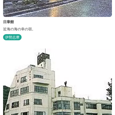
日章館
近海の海の幸の宿。
伊勢志摩