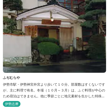
ふぢむらや
伊勢市駅・伊勢神宮外宮より歩いて１０分。部屋数はすくないです
が、主に料理で有名。冬場（１０月～３月）は、ふぐ料理が中心の
ため宿泊はできません。他に季節ごとに地元素材を生かした特殊料
理もお楽しみ頂けます。
伊勢志摩