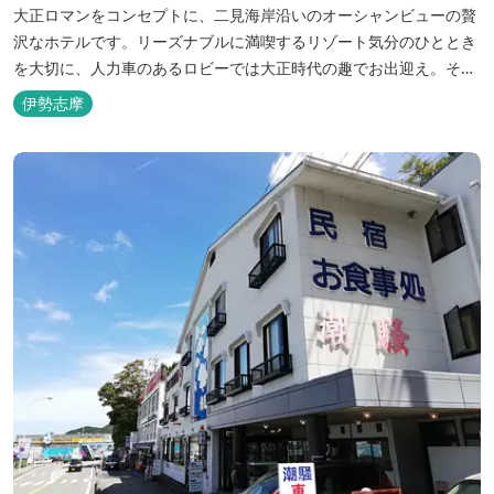
大正ロマンをコンセプトに、二見海岸沿いのオーシャンビューの贅
沢なホテルです。リーズナブルに満喫するリゾート気分のひととき
を大切に、人力車のあるロビーでは大正時代の趣でお出迎え。そし
て、抜群の眺めが自慢の露天風呂｢七福の湯｣は、趣向を凝らした七
伊勢志摩
つのお風呂のうち、五つをご宿泊者様無料の貸切風呂としてご利用
が可能です。