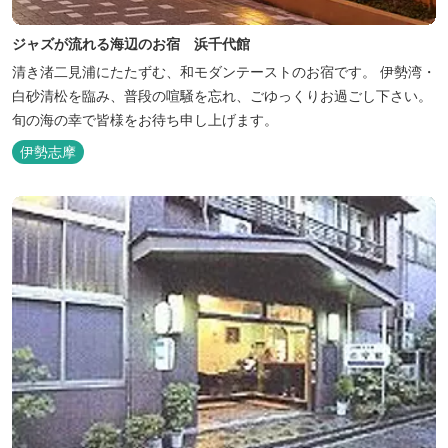
ジャズが流れる海辺のお宿 浜千代館
清き渚二見浦にたたずむ、和モダンテーストのお宿です。 伊勢湾・
白砂清松を臨み、普段の喧騒を忘れ、ごゆっくりお過ごし下さい。
旬の海の幸で皆様をお待ち申し上げます。
伊勢志摩