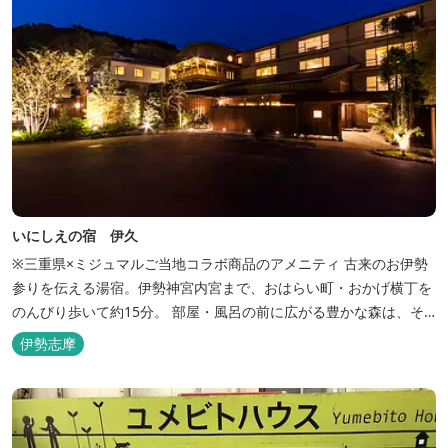
いにしえの宿 伊久
※三重県×ミジュマルご当地コラボ商品のアメニティ 古来のお伊勢
参りを伝える湯宿。伊勢神宮内宮まで、おはらい町・おかげ横丁を
のんびり歩いて約15分。 部屋・風呂の前に広がる豊かな森は、そ
のまま内宮の森へと連なっています。 お伊勢さんとつながってい
伊勢志摩
る・・そんな気持ちになる宿です。 館内には2つの大浴場と趣の異
なる３つの貸切露天風呂を楽しめます。