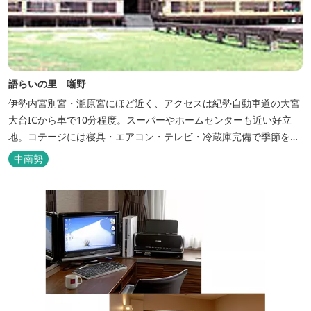
語らいの里 噺野
伊勢内宮別宮・瀧原宮にほど近く、アクセスは紀勢自動車道の大宮
大台ICから車で10分程度。スーパーやホームセンターも近い好立
地。コテージには寝具・エアコン・テレビ・冷蔵庫完備で季節を問
わず楽しめます。 食器・調理器具の揃った自炊棟や24時間利用可
中南勢
能なシャワールームなど充実の設備で快適にお過ごしいただけま
す。施設内には噺野温泉もありコテージ宿泊の方は貸し切りでご利
用いただけます(１棟につき１時間)