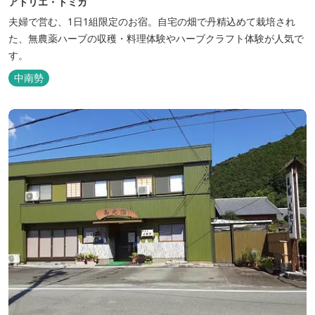
アトリエ・トミカ
夫婦で営む、1日1組限定のお宿。自宅の畑で丹精込めて栽培され
た、無農薬ハーブの収穫・料理体験やハーブクラフト体験が人気で
す。
中南勢