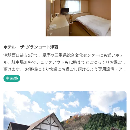
ホテル ザ･グランコート津西
津駅西口徒歩5分で、県庁や三重県総合文化センターにも近いホテ
ル。駐車場無料でチェックアウトも12時までとごゆっくりお過ごし
頂けます。 お客様により快適にお過ごし頂けるよう専用設備・アメ
ニティ付き女性専用フロアやビジネスマンに最適なパソコン・プリ
中南勢
ンター設置のお部屋など多種多様な部屋タイプ・サービスをご用
意。本質の時間、至上の空間をお届けいたします。 また１Fにはカ
フェ＆レストランE...