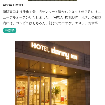
APOA HOTEL
津駅東口より徒歩１分!! 旧サンルート津から２０１７年７月にリニ
ューアルオープンいたしました “APOA HOTEL津” ホテルの建物
内には、コンビニはもちろん、朝までカラオケ、エステ、お食事も
いろいろなジャンルが楽しめます。 ホテル内施設 地下…創作料
中南勢
理“舞の華” 居酒屋“風の蔵人” 居酒屋“居酒屋ならここが安いぜっ”
１階…コンビニエンスストア“ローソン” 和食“いせもん本店”...