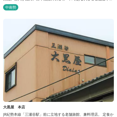
登山初心者から楽しめる総門山など、表情豊かな山々が連なりま
中南勢
す。 日本の滝百選に選ばれている七ッ釜滝など、大自然が作り出す
四季折々の景観は実に壮大です。身も心もリフレッシュする旅の拠
点として、当ホテルは快適さを追...
大黒屋 本店
JR紀勢本線「三瀬谷駅」前に立地する老舗旅館、兼料理店。 定食か