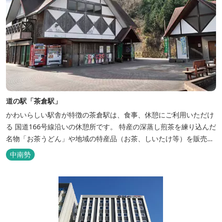
道の駅「茶倉駅」
かわいらしい駅舎が特徴の茶倉駅は、食事、休憩にご利用いただけ
る 国道166号線沿いの休憩所です。 特産の深蒸し煎茶を練り込んだ
名物「お茶うどん」や地域の特産品（お茶、しいたけ等）を販売。
吊り橋をわたれば宿泊施設のエバーグレイズ香肌峡まですぐ。 【イ
中南勢
チオシ名物】 ・味噌カツ丼…地元産の甘味噌を使ったボリュームた
っぷりの丼ぶり。 松阪の観光情報は、松阪観光インフォメ...