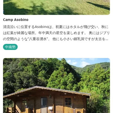
Camp Asobino
清流沿いに位置するAsobinoは、初夏にはホタルが飛び交い、秋に
は紅葉が綺麗な場所。年中満天の星空を楽しめます。 奥にはジブリ
の空間のような”八重谷湧水”、 他にも小さい鍾乳洞ですが太古を想
像させる”風穴”などがあり、自然が豊かなスポットです。 wi-fi完
中南勢
備。テントサウナもご利用いただけます。 また近くには廃校を活用
した「阿曽温泉」もあります。