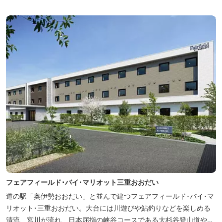
場所にあり、大変便利です。 部屋数は11室、大広間が2部屋。少人
数から団体のお客様まで幅広くご利用いただけます。 人気の定食は
品数...
フェアフィールド･バイ･マリオット三重おおだい
道の駅「奥伊勢おおだい」と並んで建つフェアフィールド･バイ･マ
リオット･三重おおだい。大台には川遊びや鮎釣りなどを楽しめる
清流、宮川が流れ、日本屈指の峡谷コースである大杉谷登山道や、