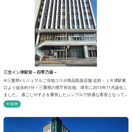
三交イン津駅前～四季乃湯～
※三重県×ミジュマルご当地コラボ商品取扱店舗 近鉄・ＪＲ津駅東
口より徒歩約1分！三重県の県庁所在地、津市に2015年11月誕生し
ました。 過ごしやすさを重視したシンプルで快適な客室となってお
り、ベッドはワイドなサイズで、羽毛布団をご用意。女性にやさし
中南勢
いアメニティグッズを取り揃えており、連泊の方用にコインランド
リーもあります。 ご宿泊者専用の人工温泉大浴場「四季乃湯」で
は、がんばった...