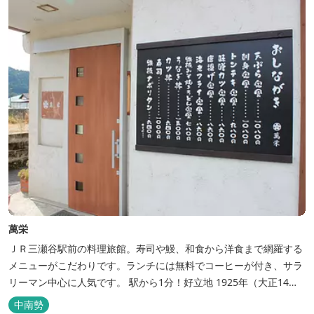
萬栄
ＪＲ三瀬谷駅前の料理旅館。寿司や鰻、和食から洋食まで網羅する
メニューがこだわりです。ランチには無料でコーヒーが付き、サラ
リーマン中心に人気です。 駅から1分！好立地 1925年（大正14
年）に開業した歴史ある旅館。JR三瀬谷駅から徒歩一分と好立地の
中南勢