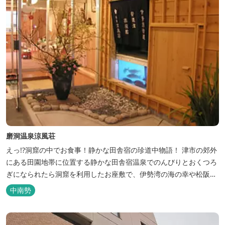
磨洞温泉涼風荘
えっ!?洞窟の中でお食事！静かな田舎宿の珍道中物語！ 津市の郊外
にある田園地帯に位置する静かな田舎宿温泉でのんびりとおくつろ
ぎになられたら洞窟を利用したお座敷で、伊勢湾の海の幸や松阪肉
を山海賊焼きをお召し上がりいただけます。年中20度前後の天然空
中南勢
調、お客様を不思議な空間にご案内！ ご宴会には、大広間で和食会
席、日帰り入浴＆お食事ＯＫ。 温泉は、津に来て津の湯をお楽しみ
いただけます。「白...