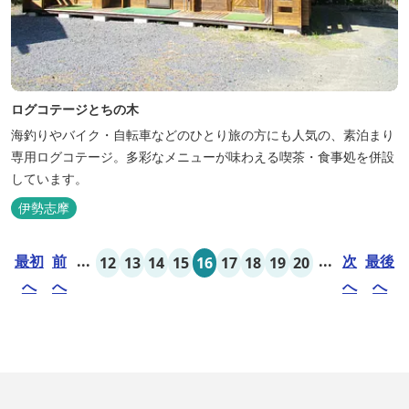
ログコテージとちの木
海釣りやバイク・自転車などのひとり旅の方にも人気の、素泊まり
専用ログコテージ。多彩なメニューが味わえる喫茶・食事処を併設
しています。
伊勢志摩
最初
前
...
...
次
最後
12
13
14
15
16
17
18
19
20
へ
へ
へ
へ