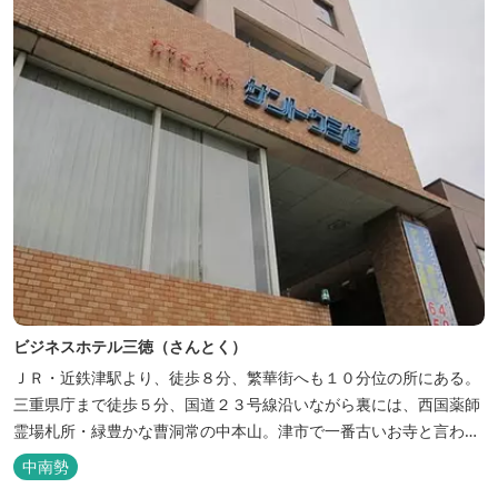
ビジネスホテル三徳（さんとく）
ＪＲ・近鉄津駅より、徒歩８分、繁華街へも１０分位の所にある。
三重県庁まで徒歩５分、国道２３号線沿いながら裏には、西国薬師
霊場札所・緑豊かな曹洞常の中本山。津市で一番古いお寺と言われ
る塔世山四天王寺があります。
中南勢