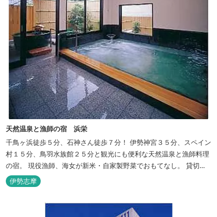
天然温泉と漁師の宿 浜栄
千鳥ヶ浜徒歩５分、石神さん徒歩７分！ 伊勢神宮３５分、スペイン
村１５分、鳥羽水族館２５分と観光にも便利な天然温泉と漁師料理
の宿。 現役漁師、海女が新米・自家製野菜でおもてなし。 貸切露
天風呂は４０分無料。
伊勢志摩