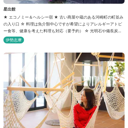
星出館
★ エコノミー＆ヘルシー宿 ★ 古い商屋や蔵のある河崎町の町並み
の入り口 ☆ 料理は魚介類中心ですが希望によりアレルギーアトピ
ー食等、健康を考えた料理も対応（要予約） ☆ 光明石や備長炭を
設置した青森ヒバと信楽焼のお風呂で心身のリフレッシュを！
伊勢志摩
【Japanese Inn Group 会員です】