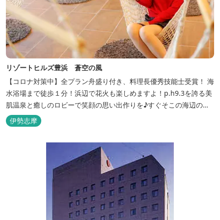
リゾートヒルズ豊浜 蒼空の風
【コロナ対策中】全プラン舟盛り付き、料理長優秀技能士受賞！ 海
水浴場まで徒歩１分！浜辺で花火も楽しめますよ！p.h9.3を誇る美
肌温泉と癒しのロビーで笑顔の思い出作りを♪すぐそこの海辺の高
台に建つ温泉宿
伊勢志摩