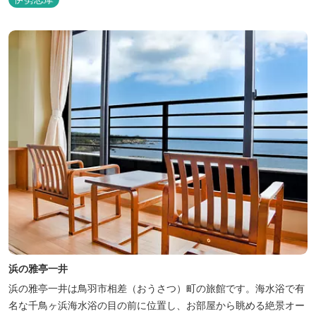
浜の雅亭一井
浜の雅亭一井は鳥羽市相差（おうさつ）町の旅館です。海水浴で有
名な千鳥ヶ浜海水浴の目の前に位置し、お部屋から眺める絶景オー