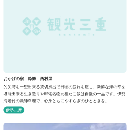
おかげの宿 粋鮮 西村屋
的矢湾を一望出来る貸切風呂で日頃の疲れを癒し、新鮮な海の幸を
堪能出来る生き造りや畔蛸名物元祖たこ飯は自慢の一品です。伊勢
海老付の漁師料理で、心身ともにやすらぎのひとときを。
伊勢志摩