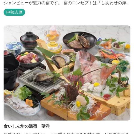
シャンビューが魅力の宿です。 宿のコンセプトは「しあわせの海
へ、ようきたなあ」。鳥羽市の南端「相差(おうさつ)」は太平洋に
伊勢志摩
面したみなと町。相差の海は、おいしい海産物、海女さん、美しい
千鳥ヶ浜、海に浮く富士山、水平線に昇る朝陽といった自然に恵ま
れた「しあわせの海」です。...
食いしん坊の湯宿 望洋