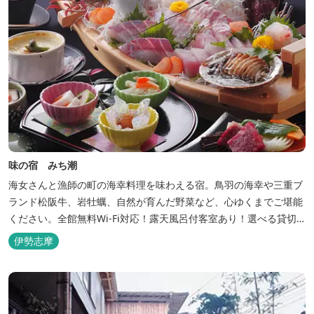
味の宿 みち潮
海女さんと漁師の町の海幸料理を味わえる宿。鳥羽の海幸や三重ブ
ランド松阪牛、岩牡蠣、自然が育んだ野菜など、心ゆくまでご堪能
ください。全館無料Wi-Fi対応！露天風呂付客室あり！選べる貸切
風呂も人気♪相差町内にはパワースポット石神さん（神明神社）あ
伊勢志摩
り！伊勢神宮・おかげ横丁まで最短40分！鳥羽十景にも選ばれた千
鳥ヶ浜は当館の目の前！宿を一歩出れば、満天の星空！周りに何も
ない場所だからこそ、星空がき...