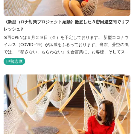
《新型コロナ対策プロジェクト始動》徹底した３密回避空間でリフ
レッシュ♪
※再OPENは５月２９日（金）を予定しております。 新型コロナウ
イルス（COVID−19）が猛威をふるっております。当館、蒼空の風
では、『移さない、もらわない』を合言葉に、お客様、そしてスタ
ッフの感染リスクを最小限に抑えるために、館内設備、オペレーシ
伊勢志摩
ョンを見直し、徹底した管理を行います。 ※「３密・感染対策の見
える化」のため長文になっております。 《３密回避基本対策》
【密閉...