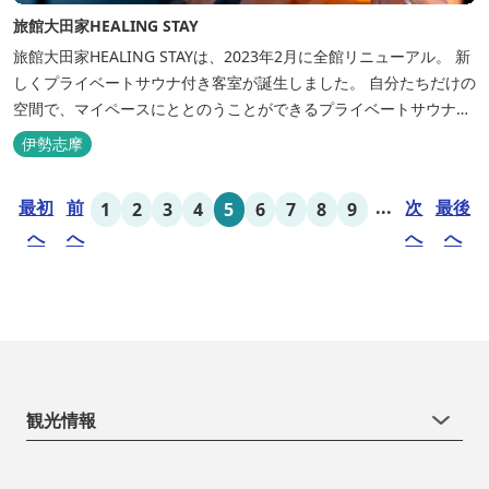
旅館大田家HEALING STAY
旅館大田家HEALING STAYは、2023年2月に全館リニューアル。 新
しくプライベートサウナ付き客室が誕生しました。 自分たちだけの
空間で、マイペースにととのうことができるプライベートサウナ。
相差ならではの新鮮な海の幸、豊かな自然、温泉、そしてサウナで
伊勢志摩
ととのう至福のひとときを。
最初
前
...
次
最後
1
2
3
4
5
6
7
8
9
へ
へ
へ
へ
観光情報