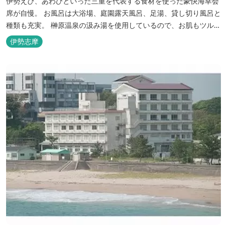
伊勢えび、あわびといった三重を代表する食材を使った豪快海幸会
席が自慢。 お風呂は大浴場、庭園露天風呂、足湯、貸し切り風呂と
種類も充実。 榊原温泉の汲み湯を使用しているので、お肌もツルツ
ルに。
伊勢志摩