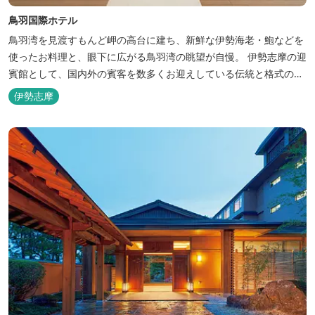
鳥羽国際ホテル
鳥羽湾を見渡すもんど岬の高台に建ち、新鮮な伊勢海老・鮑などを
使ったお料理と、眼下に広がる鳥羽湾の眺望が自慢。 伊勢志摩の迎
賓館として、国内外の賓客を数多くお迎えしている伝統と格式のあ
るホテルです。 【2024年3月25日リニューアル】 クラブラウンジ
伊勢志摩
アクセス付の新客室「オーシャンビュースイート・クラブ」が誕
生！ エントランスやフロント、ザ・ロビーラウンジ、パールオーシ
ャンテラ...