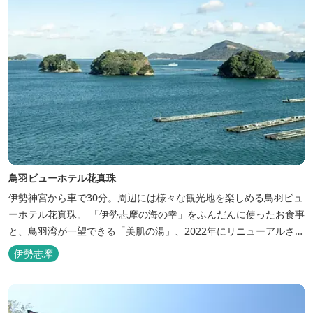
鳥羽ビューホテル花真珠
伊勢神宮から車で30分。周辺には様々な観光地を楽しめる鳥羽ビュ
ーホテル花真珠。 「伊勢志摩の海の幸」をふんだんに使ったお食事
と、鳥羽湾が一望できる「美肌の湯」、2022年にリニューアルされ
た客室で、五感から体と心を癒やします。 【お部屋】 近年リニュ
伊勢志摩
ーアルした過ごしやすいお部屋で、親子3世代で楽しめるお部屋に
なっております。 全室オーシャンビューで雄大な鳥羽湾を一望で
き、日頃の疲...