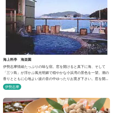
海上料亭 海楽園
伊勢志摩情緒たっぷりの味な宿。窓を開けると真下に海、そして
「三ツ島」が浮かぶ風光明媚で穏やかな小浜湾の景色を一望。潮の
香りとともに心地よい波の音の中ゆったりお寛ぎ下さい。窓を開け
浴衣姿でのんびり太公望！ 部屋から釣りができる「座敷釣り」は当
伊勢志摩
館ならではの名物。（貸しざお／エサ付要予約） 海水温泉露天風呂
は貸切もできます。また、季節により食べ放題プランもあるのでお
問い合わせください。