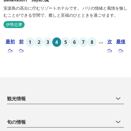
安楽島の高台に佇むリゾートホテルです。 バリの情緒と風情を愉し
むことができる空間で、癒しと至福のひとときを過ごせます。
伊勢志摩
最初
前
...
次
最後
1
2
3
4
5
6
7
8
へ
へ
へ
へ
観光情報
旬の情報