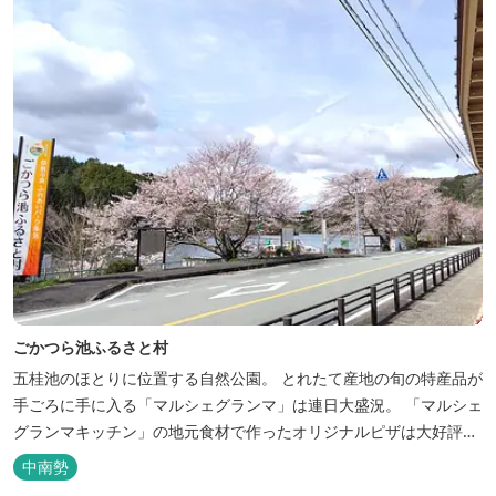
ごかつら池ふるさと村
五桂池のほとりに位置する自然公園。 とれたて産地の旬の特産品が
手ごろに手に入る「マルシェグランマ」は連日大盛況。 「マルシェ
グランマキッチン」の地元食材で作ったオリジナルピザは大好評！
バーベキューも楽しめます。食材と必要な道具がセットになった
中南勢
「手ぶらバーベキューセット」も人気です。 『ごかつら池どうぶつ