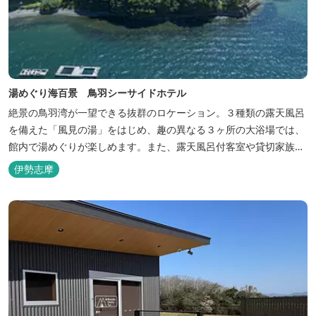
湯めぐり海百景 鳥羽シーサイドホテル
絶景の鳥羽湾が一望できる抜群のロケーション。３種類の露天風呂
を備えた「風見の湯」をはじめ、趣の異なる３ヶ所の大浴場では、
館内で湯めぐりが楽しめます。また、露天風呂付客室や貸切家族風
呂（有料）、足湯に湯上がり処などもございますので、湯浴みの一
伊勢志摩
日をお過ごしいただけます。 お料理についても、「詩季バイキン
グ」はオープンキッチンで出来立て料理を舌だけではなく目や耳で
も楽しめます、また海の幸を...