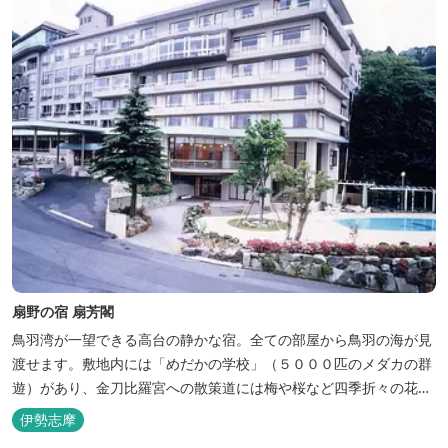
扇野の宿 扇芳閣
鳥羽湾が一望できる高台の静かな宿。全ての部屋から鳥羽の海が見
渡せます。敷地内には「めだかの学校」（５０００匹のメダカの群
遊）があり、金刀比羅宮への散策道には梅や桜など四季折々の花が
咲き誇り、ここ扇野ならではの懐かしい風景と感動に出会うことが
伊勢志摩
出来ます。 扇野温泉”初蕾の湯”では、水琴窟の音に耳をすませてみ