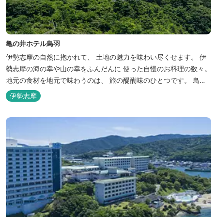
亀の井ホテル鳥羽
伊勢志摩の自然に抱かれて、 土地の魅力を味わい尽くせます。 伊
勢志摩の海の幸や山の幸をふんだんに 使った自慢のお料理の数々。
地元の食材を地元で味わうのは、 旅の醍醐味のひとつです。 鳥羽
湾の潮風を感じる露天風呂や 広々としたテラス付きのお部屋。 行
伊勢志摩
き交うフェリーをのんびり眺めて、 日常をちょっと忘れるひと時を
お過ごしください。