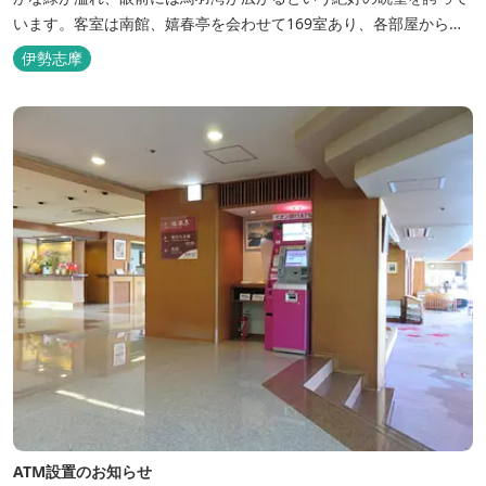
います。客室は南館、嬉春亭を会わせて169室あり、各部屋からの
景観の美しさも格別。伊勢湾で揚がった海の幸を使った会席料理も
伊勢志摩
自慢です。 旅の疲れを癒すには、男女あわせて13湯と足湯2湯の
湯巡りは最高です。野趣溢れる野天風呂、ゆったりとつくろげる大
浴場、家族で楽しめる貸...
ATM設置のお知らせ