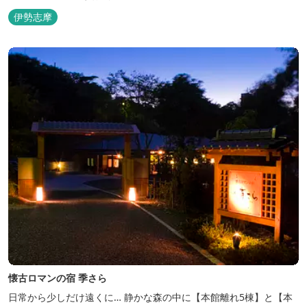
伊勢志摩
懐古ロマンの宿 季さら
日常から少しだけ遠くに… 静かな森の中に【本館離れ5棟】と【本