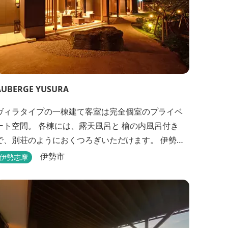
AUBERGE YUSURA
ヴィラタイプの一棟建て客室は完全個室のプライベ
ート空間。 各棟には、露天風呂と 檜の内風呂付き
で、別荘のようにおくつろぎいただけます。 伊勢路
の旅にお好みの一棟をどうぞお選びください。
伊勢市
伊勢志摩
「AUBERGE YUSURA」が大切にしていること それ
は、小さな宿ならではの「ひと手間」のおもてな
し。 「居・食・充」を満たし、皆様の伊勢路の旅に
寄り添う宿となれるよう、心を月してお待ちして...