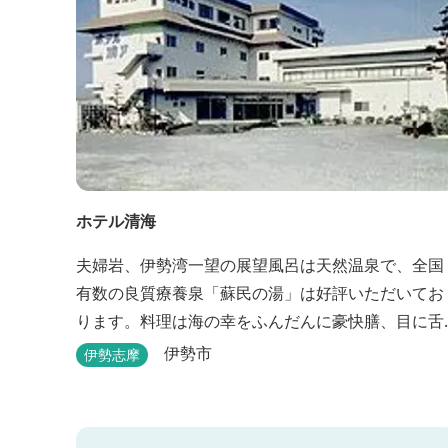
ホテル清海
夫婦岩、伊勢湾一望の展望風呂は天然温泉で、全国
有数の良質療養泉「蘇民の湯」は好評いただいてお
ります。料理は海の幸をふんだんに豪快膳、目に舌
に語りかけます。 平成１６年９月に露天風呂がオー
伊勢市
伊勢志摩
プンしました。