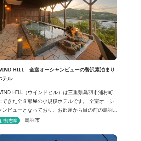
WIND HILL 全室オーシャンビューの贅沢素泊まり
ホテル
WIND HILL（ウインドヒル）は三重県鳥羽市浦村町
にできた全８部屋の小規模ホテルです。 全室オーシ
ャンビューとなっており、お部屋から目の前の鳥羽
湾の穏やかな海を一望できます♪ またセルフチェッ
鳥羽市
伊勢志摩
クイン方式を採用しているため、好きな時間に非対
面でチェックインが可能です。 食事提供や接客サー