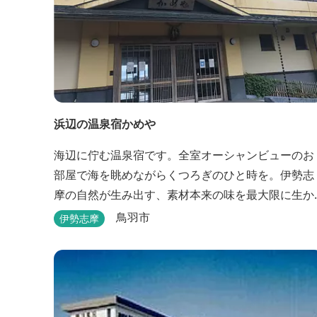
浜辺の温泉宿かめや
海辺に佇む温泉宿です。全室オーシャンビューのお
部屋で海を眺めながらくつろぎのひと時を。伊勢志
摩の自然が生み出す、素材本来の味を最大限に生か
したお料理も味わえます。
鳥羽市
伊勢志摩