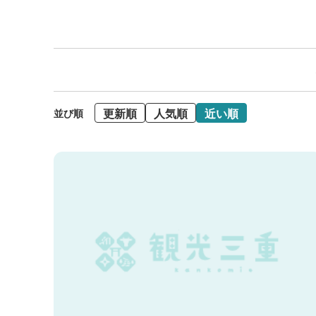
更新順
人気順
近い順
並び順