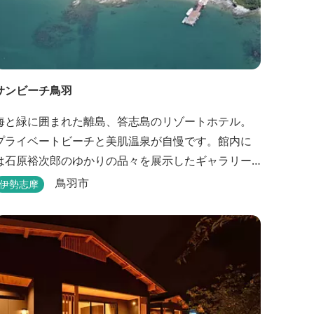
サンビーチ鳥羽
海と緑に囲まれた離島、答志島のリゾートホテル。
プライベートビーチと美肌温泉が自慢です。館内に
は石原裕次郎のゆかりの品々を展示したギャラリー
もあります。
鳥羽市
伊勢志摩