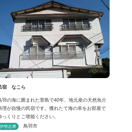
ビスがない分、リーズナブルな料金で宿泊が可能な
ため、観光目的の拠点としてぜひご利用ください♪ ...
民宿 なこら
鳥羽の海に囲まれた菅島で40年、地元産の天然魚介
料理が自慢の民宿です。獲れたて海の幸をお部屋で
ゆっくりとご堪能ください。
鳥羽市
伊勢志摩