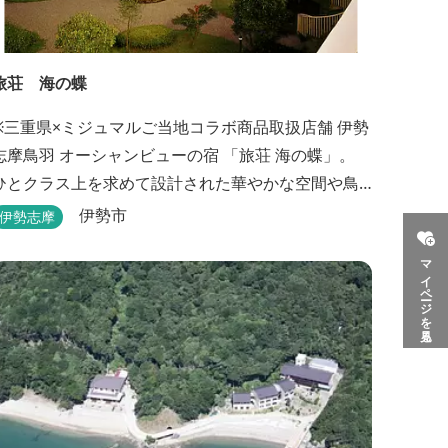
旅荘 海の蝶
※三重県×ミジュマルご当地コラボ商品取扱店舗 伊勢
志摩鳥羽 オーシャンビューの宿 「旅荘 海の蝶」。
ひとクラス上を求めて設計された華やかな空間や鳥
羽随一の景観など、上質な美味とおもてなしをお約
伊勢市
伊勢志摩
束します。 海の蝶ならではのゆとりの休日をお過ご
マイページを見る
し下さいませ。