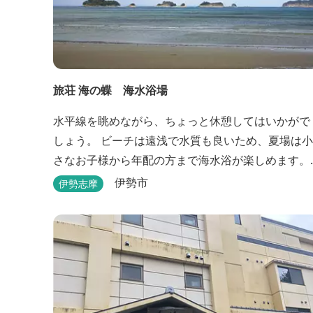
旅荘 海の蝶 海水浴場
水平線を眺めながら、ちょっと休憩してはいかがで
しょう。 ビーチは遠浅で水質も良いため、夏場は小
さなお子様から年配の方まで海水浴が楽しめます。
三重県おすすめ海水浴場ビーチ特集はこちら🏖三重
伊勢市
伊勢志摩
の海水浴場ビーチ特集 プー...