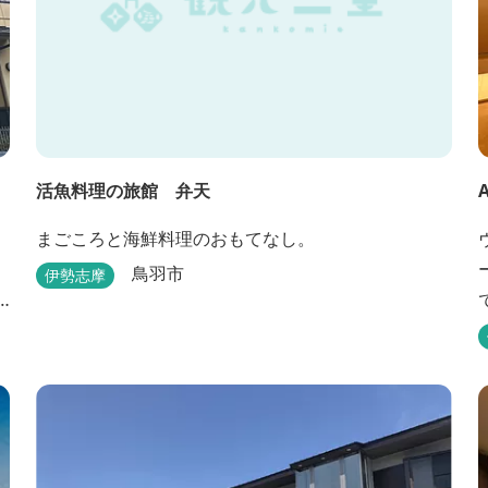
活魚料理の旅館 弁天
まごころと海鮮料理のおもてなし。
鳥羽市
伊勢志摩