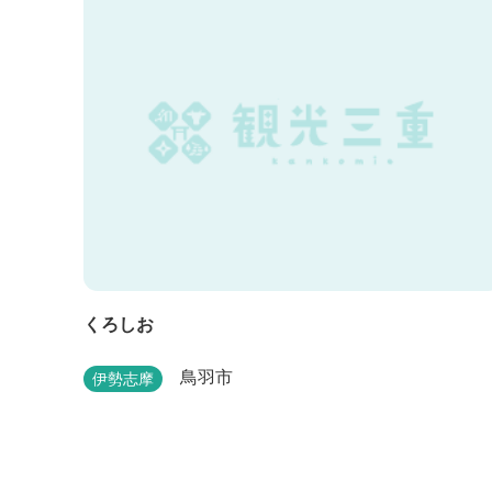
くろしお
鳥羽市
伊勢志摩