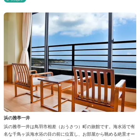
浜の雅亭一井
浜の雅亭一井は鳥羽市相差（おうさつ）町の旅館です。海水浴で有
名な千鳥ヶ浜海水浴の目の前に位置し、お部屋から眺める絶景オー