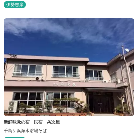
伊勢志摩
新鮮味覚の宿 民宿 兵次屋
千鳥ケ浜海水浴場そば