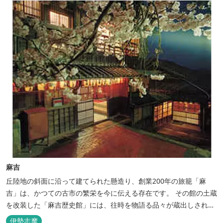
麻吉
丘陸地の斜面に沿って建てられた懸造り、創業200年の旅籠「麻
吉」は、かつての古市の繁栄を今に伝える存在です。 その館の土蔵
を改装した「麻吉歴史館」には、往時を物語る品々が蔵出しされ、
お伊勢参り華やかなりし頃へとお誘い致します。
伊勢志摩