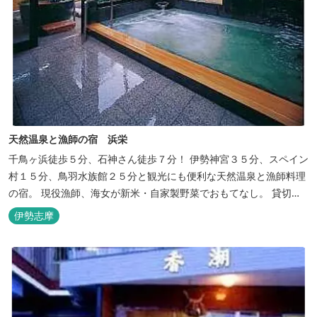
天然温泉と漁師の宿 浜栄
千鳥ヶ浜徒歩５分、石神さん徒歩７分！ 伊勢神宮３５分、スペイン
村１５分、鳥羽水族館２５分と観光にも便利な天然温泉と漁師料理
の宿。 現役漁師、海女が新米・自家製野菜でおもてなし。 貸切露
天風呂は４０分無料。
伊勢志摩