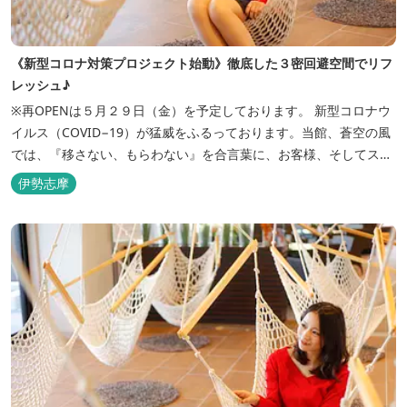
《新型コロナ対策プロジェクト始動》徹底した３密回避空間でリフ
レッシュ♪
※再OPENは５月２９日（金）を予定しております。 新型コロナウ
イルス（COVID−19）が猛威をふるっております。当館、蒼空の風
では、『移さない、もらわない』を合言葉に、お客様、そしてスタ
ッフの感染リスクを最小限に抑えるために、館内設備、オペレーシ
伊勢志摩
ョンを見直し、徹底した管理を行います。 ※「３密・感染対策の見
える化」のため長文になっております。 《３密回避基本対策》
【密閉...