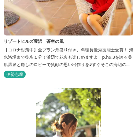
リゾートヒルズ豊浜 蒼空の風
【コロナ対策中】全プラン舟盛り付き、料理長優秀技能士受賞！ 海
水浴場まで徒歩１分！浜辺で花火も楽しめますよ！p.h9.3を誇る美
肌温泉と癒しのロビーで笑顔の思い出作りを♪すぐそこの海辺の高
台に建つ温泉宿
伊勢志摩