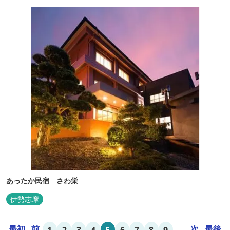
あったか民宿 さわ栄
伊勢志摩
最初
前
...
次
最後
1
2
3
4
5
6
7
8
9