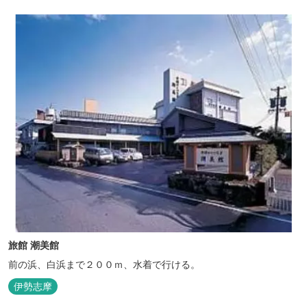
旅館 潮美館
前の浜、白浜まで２００ｍ、水着で行ける。
伊勢志摩