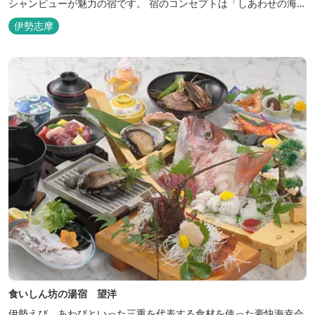
シャンビューが魅力の宿です。 宿のコンセプトは「しあわせの海
へ、ようきたなあ」。鳥羽市の南端「相差(おうさつ)」は太平洋に
伊勢志摩
面したみなと町。相差の海は、おいしい海産物、海女さん、美しい
千鳥ヶ浜、海に浮く富士山、水平線に昇る朝陽といった自然に恵ま
れた「しあわせの海」です。...
食いしん坊の湯宿 望洋
伊勢えび、あわびといった三重を代表する食材を使った豪快海幸会