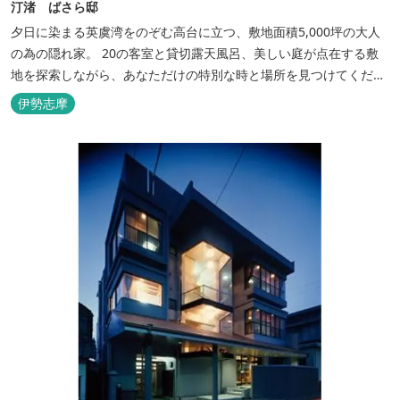
汀渚 ばさら邸
夕日に染まる英虞湾をのぞむ高台に立つ、敷地面積5,000坪の大人
の為の隠れ家。 20の客室と貸切露天風呂、美しい庭が点在する敷
地を探索しながら、あなただけの特別な時と場所を見つけてくださ
い。
伊勢志摩