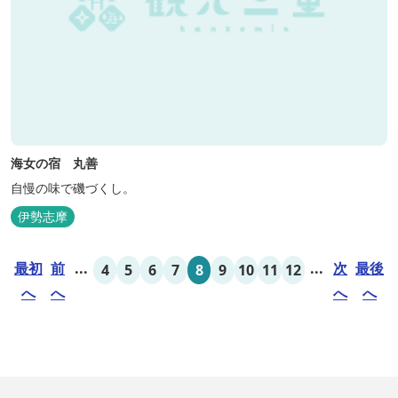
海女の宿 丸善
自慢の味で磯づくし。
伊勢志摩
最初
前
...
...
次
最後
4
5
6
7
8
9
10
11
12
へ
へ
へ
へ