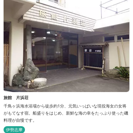
ない場所だからこそ、星空がき...
旅館 片浜荘
千鳥ヶ浜海水浴場から徒歩約1分、元気いっぱいな現役海女の女将
がもてなす宿。船盛りをはじめ、新鮮な海の幸をたっぷり使った磯
料理が自慢です。
伊勢志摩