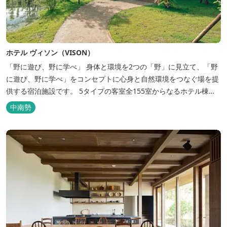
ホテル ヴィソン（VISON）
「野に遊び、野に学べ」 身体と環境を2つの「野」に見立て、「野
に遊び、野に学べ」をコンセプトに心身と自然環境をつなぐ場を提
供する宿泊施設です。 5タイプの客室全155室からなるホテル棟
と、プライベートな滞在が楽しめる一棟独立型のヴィラ6棟がござ
中南勢
います。