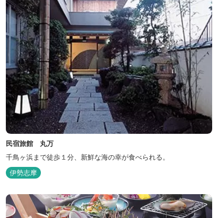
民宿旅館 丸万
千鳥ヶ浜まで徒歩１分、新鮮な海の幸が食べられる。
伊勢志摩