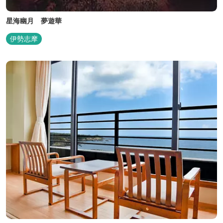
星海幽月 夢遊華
伊勢志摩