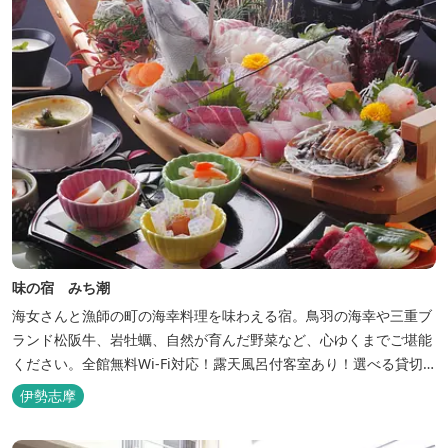
味の宿 みち潮
海女さんと漁師の町の海幸料理を味わえる宿。鳥羽の海幸や三重ブ
ランド松阪牛、岩牡蠣、自然が育んだ野菜など、心ゆくまでご堪能
ください。全館無料Wi-Fi対応！露天風呂付客室あり！選べる貸切
風呂も人気♪相差町内にはパワースポット石神さん（神明神社）あ
伊勢志摩
り！伊勢神宮・おかげ横丁まで最短40分！鳥羽十景にも選ばれた千
鳥ヶ浜は当館の目の前！宿を一歩出れば、満天の星空！周りに何も