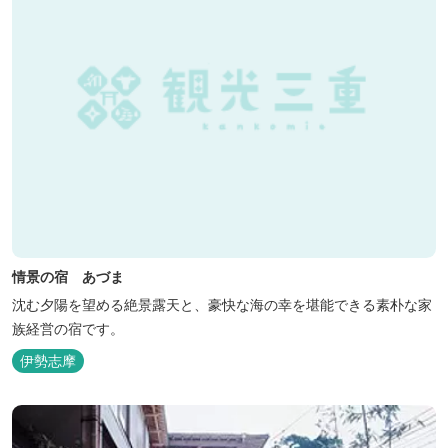
情景の宿 あづま
沈む夕陽を望める絶景露天と、豪快な海の幸を堪能できる素朴な家
族経営の宿です。
伊勢志摩