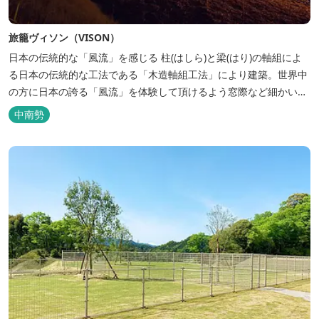
旅籠ヴィソン（VISON）
日本の伝統的な「風流」を感じる 柱(はしら)と梁(はり)の軸組によ
る日本の伝統的な工法である「木造軸組工法」により建築。世界中
の方に日本の誇る「風流」を体験して頂けるよう窓際など細かいデ
ィテールにこだわりました。4棟から成る旅籠棟では各棟1階に入居
中南勢
するテナントプロデュースにより洗練された世界観を各客室でお楽
しみいただけ...