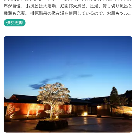
席が自慢。 お風呂は大浴場、庭園露天風呂、足湯、貸し切り風呂と
種類も充実。 榊原温泉の汲み湯を使用しているので、お肌もツルツ
ルに。
伊勢志摩