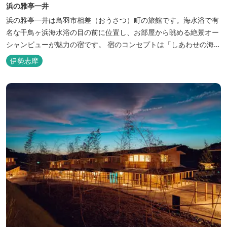
浜の雅亭一井
浜の雅亭一井は鳥羽市相差（おうさつ）町の旅館です。海水浴で有
名な千鳥ヶ浜海水浴の目の前に位置し、お部屋から眺める絶景オー
シャンビューが魅力の宿です。 宿のコンセプトは「しあわせの海
へ、ようきたなあ」。鳥羽市の南端「相差(おうさつ)」は太平洋に
伊勢志摩
面したみなと町。相差の海は、おいしい海産物、海女さん、美しい
千鳥ヶ浜、海に浮く富士山、水平線に昇る朝陽といった自然に恵ま
れた「しあわせの海」です。...