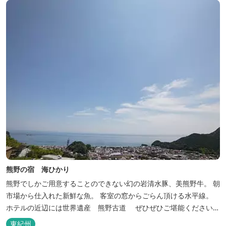
熊野の宿 海ひかり
熊野でしかご用意することのできない幻の岩清水豚、美熊野牛。 朝
市場から仕入れた新鮮な魚。 客室の窓からごらん頂ける水平線。
ホテルの近辺には世界遺産 熊野古道 ぜひぜひご堪能くださいま
せ。
東紀州