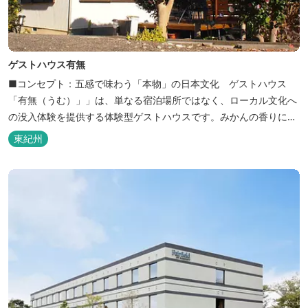
ゲストハウス有無
■コンセプト：五感で味わう「本物」の日本文化 ゲストハウス
「有無（うむ）」」は、単なる宿泊場所ではなく、ローカル文化へ
の没入体験を提供する体験型ゲストハウスです。みかんの香りに包
まれ、歴史ある世界遺産を巡り、日本の原風景に触れる。「本物」
東紀州
の日本文化を巡る冒険がここから始まります。 「年中みかんのとれ
るまち」にある当館は、ご宿泊のお客様にその時期に採れた旬の
「ウエルカムみかん」や無農薬野菜の...