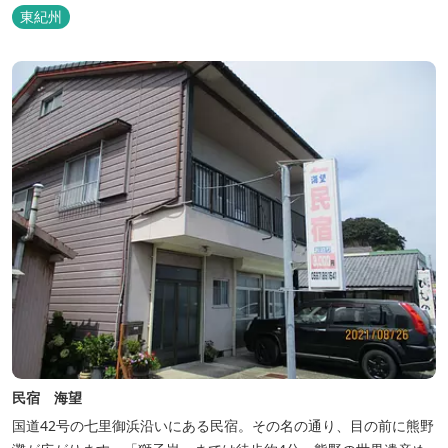
東紀州
民宿 海望
国道42号の七里御浜沿いにある民宿。その名の通り、目の前に熊野