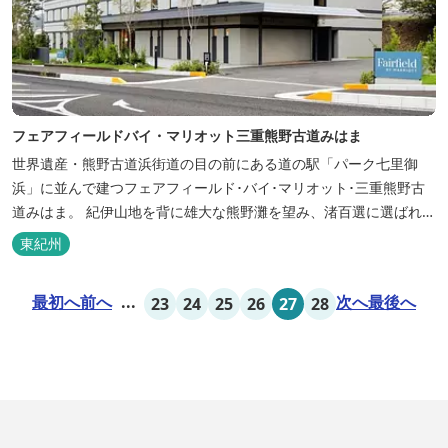
フェアフィールドバイ・マリオット三重熊野古道みはま
世界遺産・熊野古道浜街道の目の前にある道の駅「パーク七里御
浜」に並んで建つフェアフィールド･バイ･マリオット･三重熊野古
道みはま。 紀伊山地を背に雄大な熊野灘を望み、渚百選に選ばれた
七里御浜海岸などの美しい自然が広がります。一年を通して暖かで
東紀州
過ごしやすく、季節を通じて穫れる数々の品種のみかんをはじめ、
豊富な畑の幸や海の幸を堪能していただけます。 風光明媚な御浜を
最初へ
前へ
...
次へ
最後へ
23
24
25
26
27
28
巡る旅の拠点として、当...