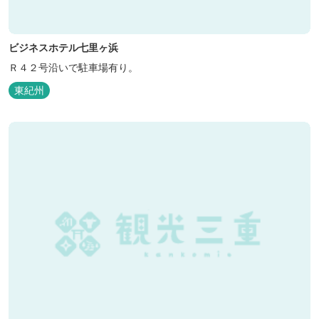
ビジネスホテル七里ヶ浜
Ｒ４２号沿いで駐車場有り。
東紀州