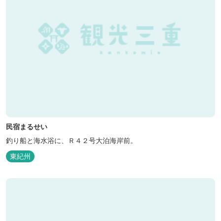
民宿まるせい
釣り船と海水浴に、Ｒ４２号大泊海岸前。
東紀州