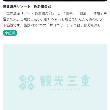
世界遺産リゾート 熊野倶楽部
「世界遺産リゾート 熊野倶楽部」は、「食事」「宿泊」「体験」を
通じて人と自然に出会い、熊野をもっと感じていただく為のリゾー
ト施設です。施設内の3つの「郷（エリア）」では、熊野を楽しむ
為の多彩なイベンを開催。施設内のいたるところに、熊野灘の青い
東紀州
海や雄大な夕日の大パノラマ等、大自然を感じていただけるよう設
計しています。 当館は全室スイート、美食オールインクルーシブを
コンセプトとしております...