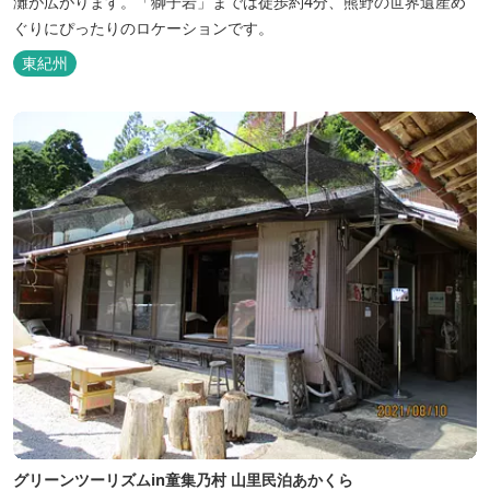
灘が広がります。「獅子岩」までは徒歩約4分、熊野の世界遺産め
ぐりにぴったりのロケーションです。
東紀州
グリーンツーリズムin童集乃村 山里民泊あかくら