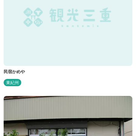
民宿かめや
東紀州