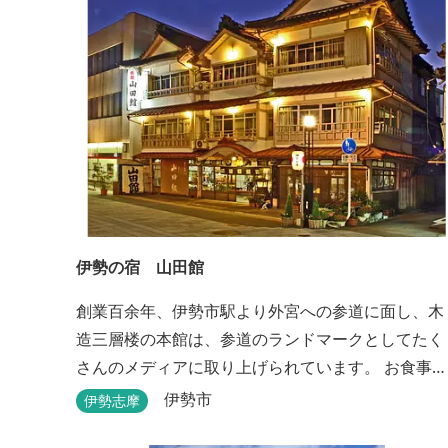
伊勢の宿 山田館
創業百余年、伊勢市駅より外宮への参道に面し、木
造三層楼の本館は、参道のランドマークとしてたく
さんのメディアに取り上げられています。 お食事も
伊勢志摩の食材をお値打ちに堪能できるとご好評い
伊勢市
伊勢志摩
ただいています。