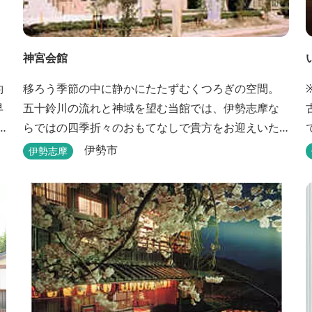
神宮会館
約
移ろう季節の中に静かにたたずむくつろぎの空間。
早
五十鈴川の流れと神域を望む当館では、伊勢志摩な
らではの四季折々のおもてなしで貴方をお迎えいた
します。伊勢神宮（内宮）に歩いて５分。早朝参拝
伊勢市
伊勢志摩
を体験できます。