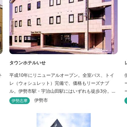
タウンホテルいせ
外
平成10年にリニューアルオープン。全室バス、トイ
レ（ウォシュレット）完備で、価格もリーズナブ
ル。伊勢市駅・宇治山田駅にはいずれも徒歩3分。ビ
ジネスに観光にピンクの外壁が目印です。
伊勢市
伊勢志摩