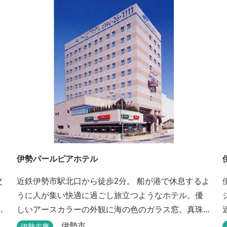
伊勢パールピアホテル
交
近鉄伊勢市駅北口から徒歩2分。 船が港で休息するよ
うに人が集い快適に過ごし旅立つようなホテル。優
ラ
しいアースカラーの外観に海の色のガラス窓。真珠
の桟橋と名付けたホテルは伊勢志摩の自然保護への
伊勢市
伊勢志摩