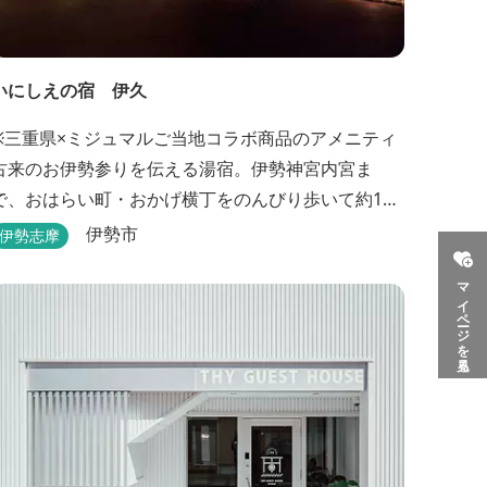
いにしえの宿 伊久
※三重県×ミジュマルご当地コラボ商品のアメニティ
古来のお伊勢参りを伝える湯宿。伊勢神宮内宮ま
で、おはらい町・おかげ横丁をのんびり歩いて約15
分。 部屋・風呂の前に広がる豊かな森は、そのまま
伊勢市
伊勢志摩
内宮の森へと連なっています。 お伊勢さんとつなが
マイページを見る
っている・・そんな気持ちになる宿です。 館内には2
つの大浴場と趣の異なる３つの貸切露天風呂を楽し
めます。