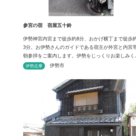
参宮の宿 宿屋五十鈴
伊勢神宮内宮まで徒歩約8分、おかげ横丁まで徒歩
3分。お伊勢さんのガイドである宿主が外宮と内宮
朝参拝をご案内します。伊勢をじっくりお楽しみく
ださい。
伊勢市
伊勢志摩