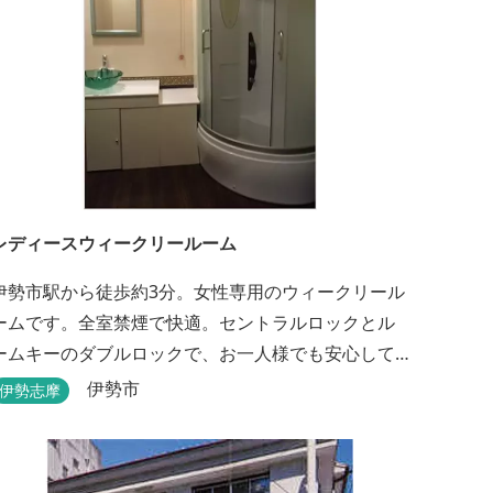
レディースウィークリールーム
伊勢市駅から徒歩約3分。女性専用のウィークリール
ームです。全室禁煙で快適。セントラルロックとル
ームキーのダブルロックで、お一人様でも安心して
宿泊できます。
伊勢市
伊勢志摩