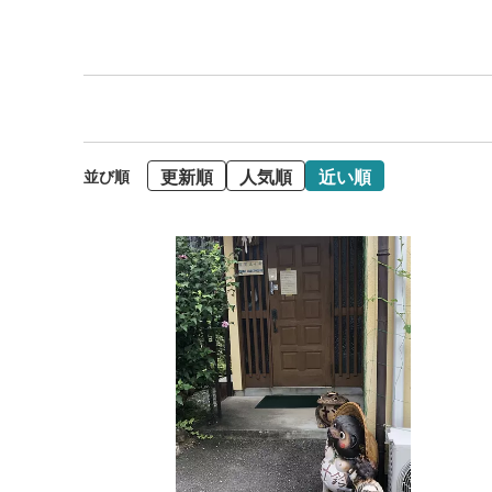
更新順
人気順
近い順
並び順