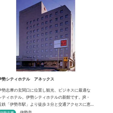
伊勢シティホテル アネックス
伊勢志摩の玄関口に位置し観光、ビジネスに最適な
シティホテル。伊勢シティホテルの新館です。JR・
近鉄「伊勢市駅」より徒歩３分と交通アクセスに恵
まれ、ビジネス・観光の拠点として皆様に広くご利
伊勢市
伊勢志摩