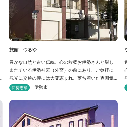
旅館 つるや
豊かな自然と古い伝統、心の故郷お伊勢さんと親し
まれている伊勢神宮（外宮）の前にあり、ご参拝に
観光に交通の便には大変恵まれ、落ち着いた雰囲気
と家庭的な気楽さでご愛顧を頂いております。
伊勢市
伊勢志摩