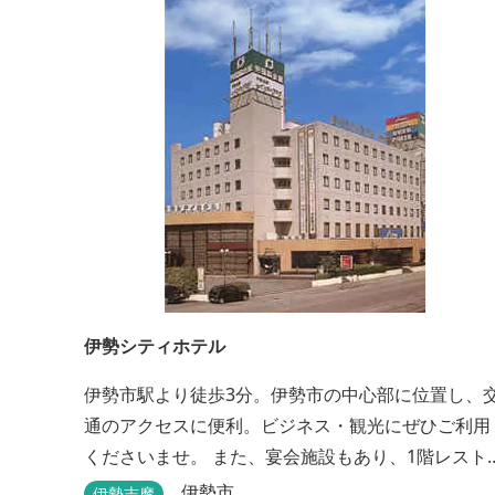
伊勢シティホテル
伊勢市駅より徒歩3分。伊勢市の中心部に位置し、
通のアクセスに便利。ビジネス・観光にぜひご利用
くださいませ。 また、宴会施設もあり、1階レスト
ン「石かわ」では本場松阪牛をお楽しみいただけま
伊勢市
伊勢志摩