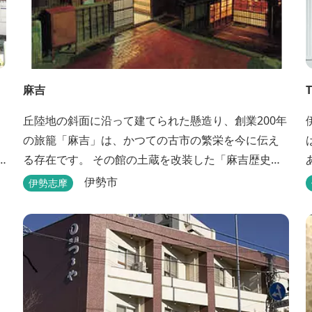
麻吉
丘陸地の斜面に沿って建てられた懸造り、創業200年
の旅籠「麻吉」は、かつての古市の繁栄を今に伝え
る存在です。 その館の土蔵を改装した「麻吉歴史
館」には、往時を物語る品々が蔵出しされ、お伊勢
伊勢市
伊勢志摩
参り華やかなりし頃へとお誘い致します。