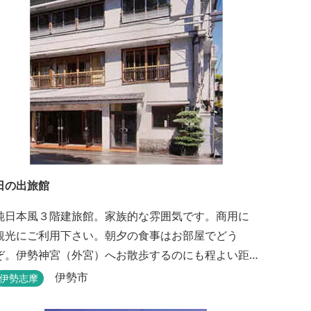
日の出旅館
純日本風３階建旅館。家族的な雰囲気です。商用に
観光にご利用下さい。朝夕の食事はお部屋でどう
ぞ。伊勢神宮（外宮）へお散歩するのにも程よい距
離です。
伊勢市
伊勢志摩