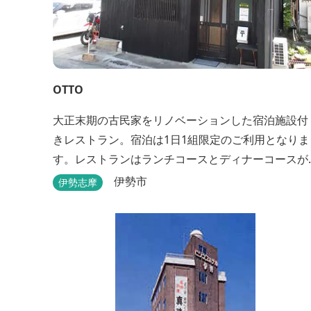
OTTO
大正末期の古民家をリノベーションした宿泊施設付
きレストラン。宿泊は1日1組限定のご利用となりま
す。レストランはランチコースとディナーコースが
あります。
伊勢市
伊勢志摩