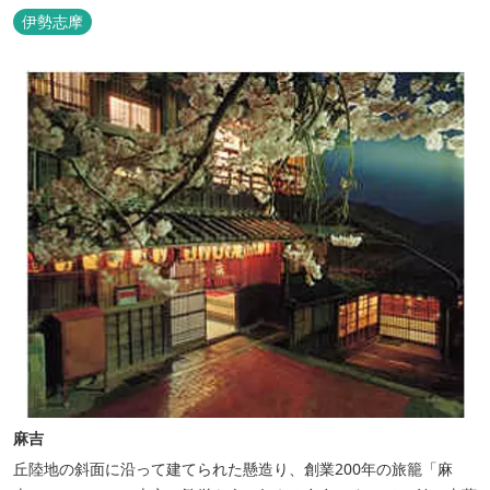
伊勢志摩
麻吉
丘陸地の斜面に沿って建てられた懸造り、創業200年の旅籠「麻