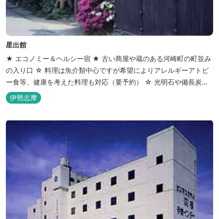
星出館
★ エコノミー＆ヘルシー宿 ★ 古い商屋や蔵のある河崎町の町並み
の入り口 ☆ 料理は魚介類中心ですが希望によりアレルギーアトピ
ー食等、健康を考えた料理も対応（要予約） ☆ 光明石や備長炭を
設置した青森ヒバと信楽焼のお風呂で心身のリフレッシュを！
伊勢志摩
【Japanese Inn Group 会員です】