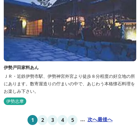
伊勢戸田家料あん
ＪＲ・近鉄伊勢市駅、伊勢神宮外宮より徒歩８分程度の好立地の所
にあります。数寄屋造りの佇まいの中で、あじわう本格懐石料理を
お楽しみ下さい。
伊勢志摩
...
次へ
最後へ
1
2
3
4
5