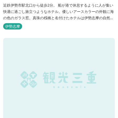
近鉄伊勢市駅北口から徒歩2分。 船が港で休息するように人が集い
快適に過ごし旅立つようなホテル。優しいアースカラーの外観に海
の色のガラス窓。真珠の桟橋と名付けたホテルは伊勢志摩の自然保
護への思いか省エネルギーへの工夫と設備を備えています。 和食・
伊勢志摩
イタリアンレストランがございます。 また、宿泊のお客様は途中出
入り自由立体駐車場を無料でお使いいただけます。