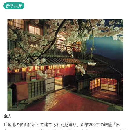
伊勢志摩
麻吉
丘陸地の斜面に沿って建てられた懸造り、創業200年の旅籠「麻