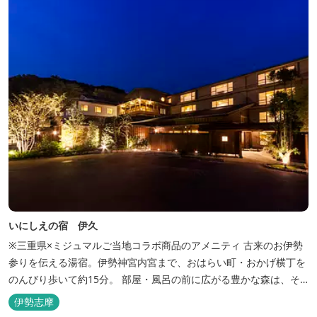
いにしえの宿 伊久
※三重県×ミジュマルご当地コラボ商品のアメニティ 古来のお伊勢
参りを伝える湯宿。伊勢神宮内宮まで、おはらい町・おかげ横丁を
のんびり歩いて約15分。 部屋・風呂の前に広がる豊かな森は、そ
のまま内宮の森へと連なっています。 お伊勢さんとつながってい
伊勢志摩
る・・そんな気持ちになる宿です。 館内には2つの大浴場と趣の異