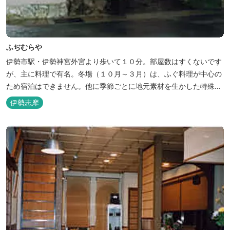
ふぢむらや
伊勢市駅・伊勢神宮外宮より歩いて１０分。部屋数はすくないです
が、主に料理で有名。冬場（１０月～３月）は、ふぐ料理が中心の
ため宿泊はできません。他に季節ごとに地元素材を生かした特殊料
理もお楽しみ頂けます。
伊勢志摩