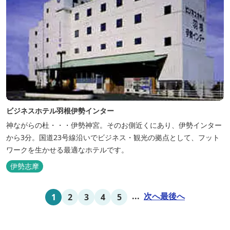
ビジネスホテル羽根伊勢インター
神ながらの杜・・・伊勢神宮。そのお側近くにあり、伊勢インター
から3分。国道23号線沿いでビジネス・観光の拠点として、フット
ワークを生かせる最適なホテルです。
伊勢志摩
...
次へ
最後へ
1
2
3
4
5