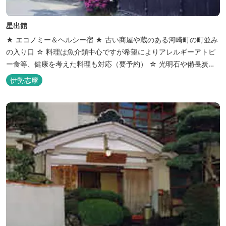
星出館
★ エコノミー＆ヘルシー宿 ★ 古い商屋や蔵のある河崎町の町並み
の入り口 ☆ 料理は魚介類中心ですが希望によりアレルギーアトピ
ー食等、健康を考えた料理も対応（要予約） ☆ 光明石や備長炭を
設置した青森ヒバと信楽焼のお風呂で心身のリフレッシュを！
伊勢志摩
【Japanese Inn Group 会員です】