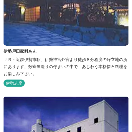
伊勢戸田家料あん
ＪＲ・近鉄伊勢市駅、伊勢神宮外宮より徒歩８分程度の好立地の所
にあります。数寄屋造りの佇まいの中で、あじわう本格懐石料理を
お楽しみ下さい。
伊勢志摩