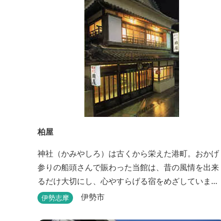
柏屋
神社（かみやしろ）は古くから栄えた港町。おかげ
参りの船頭さんで賑わった当館は、昔の風情を出来
るだけ大切にし、心やすらげる宿をめざしていま
す。また、伊勢志摩の美味しい海の幸、山の幸を低
伊勢市
伊勢志摩
価格でお楽しみください。