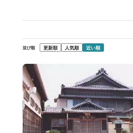
更新順
人気順
近い順
並び順