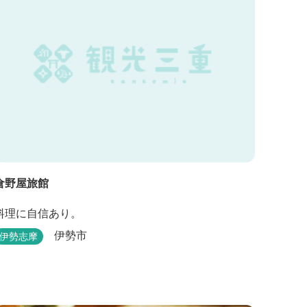
備、全室インターネット回線完備（Wi-Fi・LAN接...
倉野屋旅館
料理に自信あり。
伊勢市
伊勢志摩