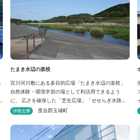
たまき水辺の楽校
し
宮川河川敷にある多目的広場「たまき水辺の楽校」
自然体験・環境学習の場として利活用できるよう
に、 広さを確保した「芝生広場」「せせらぎ水路」
等が整備されています。 芝生広場でのスポーツやバ
度会郡玉城町
伊勢志摩
ーベキューはもちろん、 車での乗り入れも可能なた
め、オートキャンプなどもお楽しみいただけます！
火災防止のため、バーベキュー･焚火等をする際は、