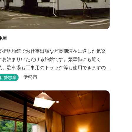
仲屋
市街地旅館でお仕事出張など長期滞在に適した気楽
にお泊まりいただける旅館です。繁華街にも近く
又、駐車場も工事用のトラック等も使用できますの
で、ぜひご利用ください。
伊勢市
伊勢志摩