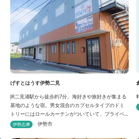
直火にならないように焚火台･コンロ等を使...
げすとはうす伊勢二見
JR二見浦駅から徒歩約7分。海好きや旅好きが集まる
基地のような宿。男女混合のカプセルタイプのドミ
トリーにはロールカーテンがついていて、プライベ
ートも守れます。
伊勢市
伊勢志摩