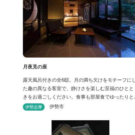
月夜見の座
露天風呂付きの全6邸。月の満ち欠けをモチーフに
た趣の異なる客室で、静けさを楽しむ至福のひとと
きをお過ごしください。食事も部屋食でゆったりと
楽しめます。
伊勢市
伊勢志摩