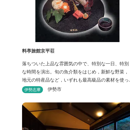
料亭旅館京平荘
落ちついた上品な雰囲気の中で、特別な一日、特別
な時間を演出。旬の魚介類をはじめ，新鮮な野菜，
地元の特産品など，いずれも最高級品の素材を使っ
た懐石料理が一品出しで味わえます。昼食・夕食・
伊勢市
伊勢志摩
宿泊ができます。