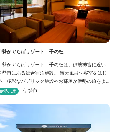
伊勢かぐらばリゾート 千の杜
伊勢かぐらばリゾート・千の杜は、伊勢神宮に近い
伊勢市にある総合宿泊施設。 露天風呂付客室をはじ
め、多彩なパブリック施設やお部屋が伊勢の旅をよ
り思い出深いものにしてくれます。 また、広大な敷
伊勢市
伊勢志摩
地内にはテニスコート、野球場を始めとしたスポー
ツ施設や、ウォータースライダーを有する流水プー
ル、お子様が楽しめる児童遊園など、様々なアウト
ドア施設がございます。杜の自然を感じながら、充
実した伊勢の一日を...