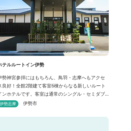
ホテルルートイン伊勢
伊勢神宮参拝にはもちろん、鳥羽・志摩へもアクセ
ス良好！全館2階建て客室6棟からなる新しいルート
インホテルです。客室は通常のシングル・セミダブ
ル・ ツインの他、畳敷きの和室もご用意しておりま
伊勢市
伊勢志摩
す。 （和室はベッドが設置されています）靴を脱い
でお部屋でおくつろぎください。 また、朝食バイキ
ング無料サービス（営業時間6:30～900）、大浴場完