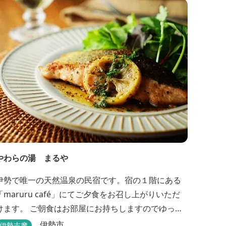
やわらの湯 まるや
伊勢で唯一の天然温泉の民宿です。宿の１階にある
「maruru café」にてご夕食をお召し上がりいただ
けます。 ご朝食はお部屋にお持ちしますのでゆっく
りとお召し上がりください。 貸切り露天風呂完備、
伊勢市
伊勢志摩