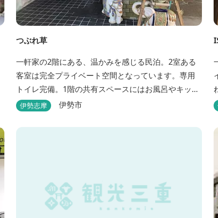
つぶれ草
I
一軒家の2階にある、温かみを感じる民泊。2室ある
客室は完全プライベート空間となっています。専用
トイレ完備。1階の共有スペースにはお風呂やキッチ
ンもあります。
伊勢市
伊勢志摩