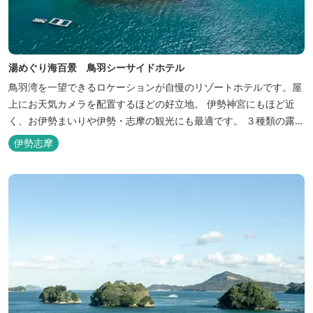
湯めぐり海百景 鳥羽シーサイドホテル
鳥羽湾を一望できるロケーションが自慢のリゾートホテルです。屋
上にお天気カメラを配置するほどの好立地。 伊勢神宮にもほど近
く、お伊勢まいりや伊勢・志摩の観光にも最適です。 ３種類の露天
風呂を備えた「風見の湯」をはじめ、趣の異なる３ヶ所の大浴場で
伊勢志摩
は、館内で湯めぐりが楽しめます。 また、露天風呂付客室や貸切家
族風呂（有料）、足湯に湯上がり処などもございますので、湯浴み
の一日をお過ごしいた...