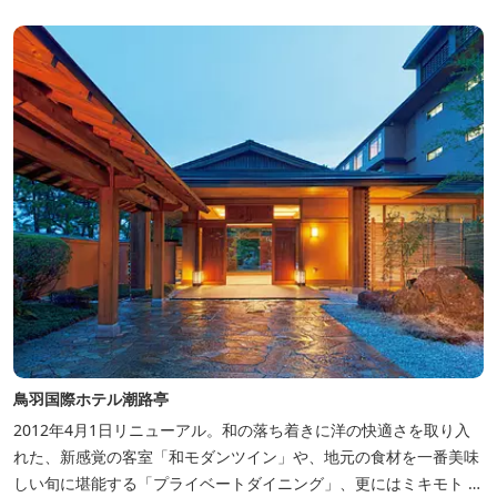
生！ エントランスやフロント、ザ・ロビーラウンジ、パールオーシ
ャンテラ...
鳥羽国際ホテル潮路亭
2012年4月1日リニューアル。和の落ち着きに洋の快適さを取り入
れた、新感覚の客室「和モダンツイン」や、地元の食材を一番美味
しい旬に堪能する「プライベートダイニング」、更にはミキモト コ