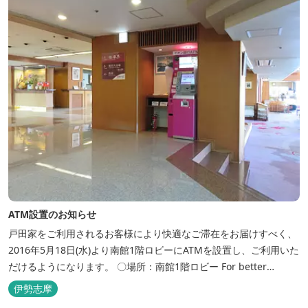
ATM設置のお知らせ
戸田家をご利用されるお客様により快適なご滞在をお届けすべく、
2016年5月18日(水)より南館1階ロビーにATMを設置し、ご利用いた
だけるようになります。 〇場所：南館1階ロビー For better
convenience, ATM Machine which includes cash dispenser will
伊勢志摩
be available at Todaya Hotel’s 1...