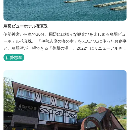
鳥羽ビューホテル花真珠
伊勢神宮から車で30分。周辺には様々な観光地を楽しめる鳥羽ビュ
ーホテル花真珠。 「伊勢志摩の海の幸」をふんだんに使ったお食事
と、鳥羽湾が一望できる「美肌の湯」、2022年にリニューアルされ
た客室で、五感から体と心を癒やします。 【お部屋】 近年リニュ
伊勢志摩
ーアルした過ごしやすいお部屋で、親子3世代で楽しめるお部屋に
なっております。 全室オーシャンビューで雄大な鳥羽湾を一望で
き、日頃の疲...