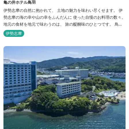
亀の井ホテル鳥羽
伊勢志摩の自然に抱かれて、 土地の魅力を味わい尽くせます。 伊
勢志摩の海の幸や山の幸をふんだんに 使った自慢のお料理の数々。
地元の食材を地元で味わうのは、 旅の醍醐味のひとつです。 鳥羽
湾の潮風を感じる露天風呂や 広々としたテラス付きのお部屋。 行
伊勢志摩
き交うフェリーをのんびり眺めて、 日常をちょっと忘れるひと時を
お過ごしください。