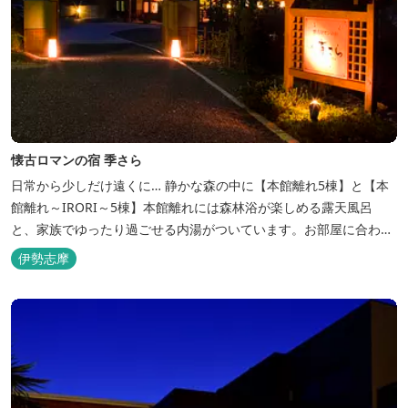
懐古ロマンの宿 季さら
日常から少しだけ遠くに… 静かな森の中に【本館離れ5棟】と【本
館離れ～IRORI～5棟】本館離れには森林浴が楽しめる露天風呂
と、家族でゆったり過ごせる内湯がついています。お部屋に合わせ
た様々なプランがございます。
伊勢志摩