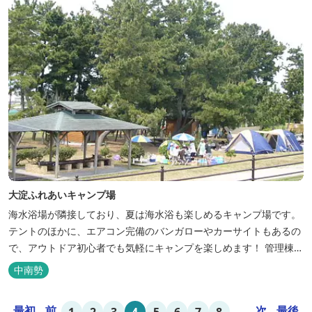
大淀ふれあいキャンプ場
海水浴場が隣接しており、夏は海水浴も楽しめるキャンプ場です。
テントのほかに、エアコン完備のバンガローやカーサイトもあるの
で、アウトドア初心者でも気軽にキャンプを楽しめます！ 管理棟、
水道、冷水シャワー、温水シャワー（有料）、共同休憩所、炊事
中南勢
場、水洗トイレ、毛布（有料）、駐車場（宿泊の場合は無料、デイ
利用の場合は有料）完備しています。
最初
前
...
次
最後
1
2
3
4
5
6
7
8