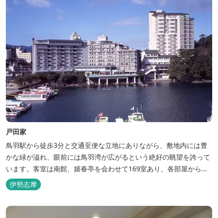
戸田家
鳥羽駅から徒歩3分と交通至便な立地にありながら、敷地内には豊
かな緑が溢れ、眼前には鳥羽湾が広がるという絶好の眺望を誇って
います。客室は南館、嬉春亭を会わせて169室あり、各部屋からの
景観の美しさも格別。伊勢湾で揚がった海の幸を使った会席料理も
伊勢志摩
自慢です。 旅の疲れを癒すには、男女あわせて13湯と足湯2湯の
湯巡りは最高です。野趣溢れる野天風呂、ゆったりとつくろげる大
浴場、家族で楽しめる貸...