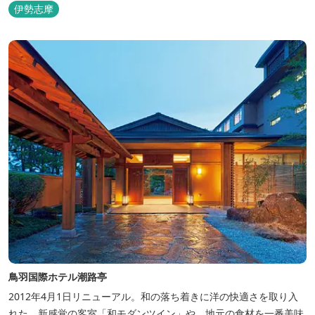
るホテルです。 【2024年3月25日リニューアル】 クラブラウンジ
伊勢志摩
アクセス付の新客室「オーシャンビュースイート・クラブ」が誕
生！ エントランスやフロント、ザ・ロビーラウンジ、パールオーシ
ャンテラ...
鳥羽国際ホテル潮路亭
2012年4月1日リニューアル。和の落ち着きに洋の快適さを取り入
れた、新感覚の客室「和モダンツイン」や、地元の食材を一番美味