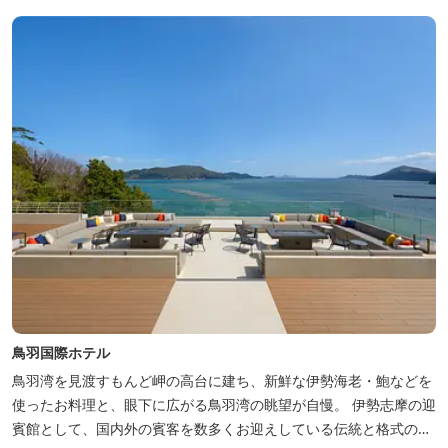
鳥羽国際ホテル
鳥羽湾を見渡すもんど岬の高台に建ち、新鮮な伊勢海老・鮑などを
使ったお料理と、眼下に広がる鳥羽湾の眺望が自慢。 伊勢志摩の迎
賓館として、国内外の賓客を数多くお迎えしている伝統と格式のあ