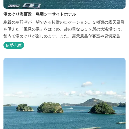
湯めぐり海百景 鳥羽シーサイドホテル
絶景の鳥羽湾が一望できる抜群のロケーション。３種類の露天風呂
を備えた「風見の湯」をはじめ、趣の異なる３ヶ所の大浴場では、
館内で湯めぐりが楽しめます。また、露天風呂付客室や貸切家族風
呂（有料）、足湯に湯上がり処などもございますので、湯浴みの一
伊勢志摩
日をお過ごしいただけます。 お料理についても、「詩季バイキン
グ」はオープンキッチンで出来立て料理を舌だけではなく目や耳で
も楽しめます、また海の幸を...