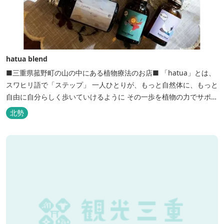
hatua blend
■三重県菰野町の山の中にある植物療法のお店■ 「hatua」とは、
スワヒリ語で「ステップ」 一人ひとりが、もっと自然体に、もっと
自由に自分らしく歩いていけるように その一歩を植物の力でサポー
トしたいという思いから生まれたお店。 黄土スチームよもぎ蒸しや
北勢
アロマの調合、季節の養生講座、アロマ講座、腸活講座、ワークシ
ョップ、イベント出店 植物を通して身体と心を整えよう！をテーマ
に...