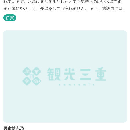
れています。お湯はヌルヌルとしたとても気持ちのいいお湯です。
また体にやさしく、長湯をしても疲れません。 また、施設内にはオ
ートキャンプ場、デイキャンプ場、テニスコート、水遊び場（夏季
伊賀
限定）、こんにゃくやパン作りの体験できる工房などがあります。
木津川（鯛ケ瀬）のほとりにある美しい自然を生かしたオートキャ
ンプやディキャンプ...
民宿嬉志乃