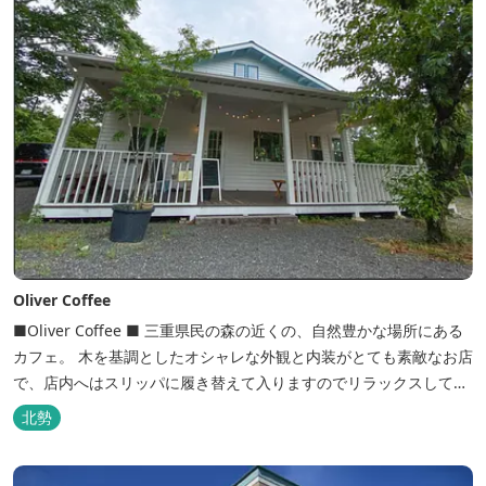
Oliver Coffee
■Oliver Coffee ■ 三重県民の森の近くの、自然豊かな場所にある
カフェ。 木を基調としたオシャレな外観と内装がとても素敵なお店
で、店内へはスリッパに履き替えて入りますのでリラックスして食
事を楽しめます。 席は店内にテーブル席や円卓、外のテラス席など
北勢
があり、お子様連れでも入りやすく居心地がいいカフェです。 森の
静かな雰囲気の中で、ゆっくり過ごすことができます。