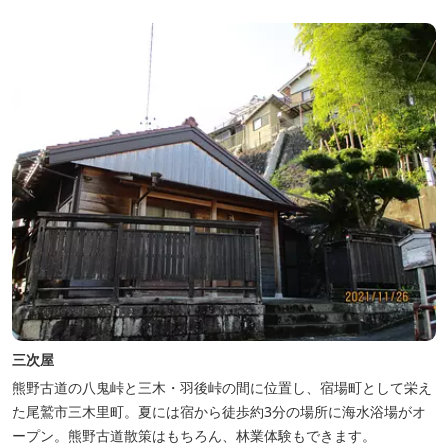
三次屋
熊野古道の八鬼峠と三木・羽後峠の間に位置し、宿場町として栄え
た尾鷲市三木里町。夏には宿から徒歩約3分の場所に海水浴場がオ
ープン。熊野古道散策はもちろん、林業体験もできます。