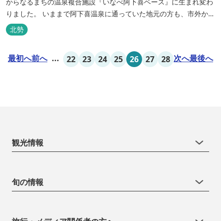
からなるまちの温泉複合施設『いなべ阿下喜ベース』に生まれ変わ
りました。 いままで阿下喜温泉に通っていた地元の方も、市外から
いなべ市に遊びに来られる方も楽しめる施設になります。今まで人
北勢
気だった温泉はそのままに、サウナエリアやコンテナタイプの宿
泊、地元のお野菜が楽しめる飲食施設が加わります。 「いなべ阿下
最初へ
前へ
...
次へ
最後へ
22
23
24
25
26
27
28
喜ベース」は、『自...
観光情報
旬の情報