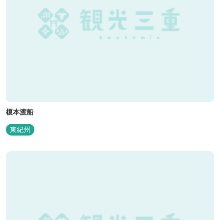
榎本渡船
東紀州