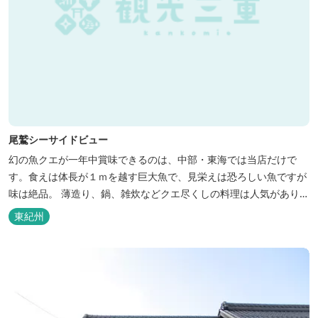
尾鷲シーサイドビュー
幻の魚クエが一年中賞味できるのは、中部・東海では当店だけで
す。食えは体長が１ｍを越す巨大魚で、見栄えは恐ろしい魚ですが
味は絶品。 薄造り、鍋、雑炊などクエ尽くしの料理は人気がありま
す。ぜひご賞味ください（料理だけでも歌。また、宿泊者には船で
東紀州
の無料遊覧サービス（１時間）を行ないます。