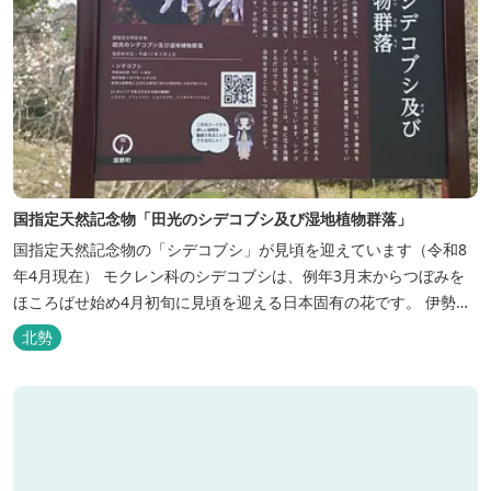
国指定天然記念物「田光のシデコブシ及び湿地植物群落」
国指定天然記念物の「シデコブシ」が見頃を迎えています（令和8
年4月現在） モクレン科のシデコブシは、例年3月末からつぼみを
ほころばせ始め4月初旬に見頃を迎える日本固有の花です。 伊勢湾
周辺の狭い範囲に自生するシデコブシは、三重県内ではいなべ市、
北勢
菰野町、四日市市などの北勢地方に見られ これらの自生地は日本に
おけるシデコブシ天然分布の西の端にあたります。 約500万年前に
存在して...