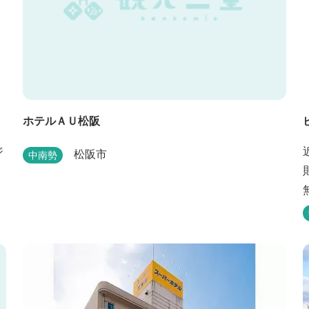
ホテルＡＵ松阪
ジ
松阪市
中南勢