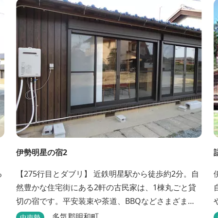
伊勢明星の宿2
る
【275行目とダブリ】 近鉄明星駅から徒歩約2分。自
然豊かな住宅街にある2軒の古民家は、1棟丸ごと貸
切の宿です。平安装束や茶道、BBQなどさまざまな
体験も楽しめます
多気郡明和町
中南勢