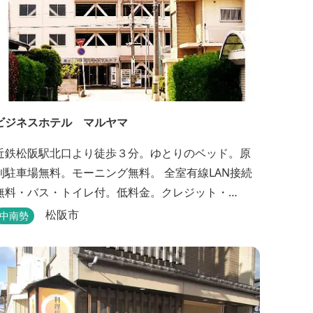
ビジネスホテル マルヤマ
近鉄松阪駅北口より徒歩３分。ゆとりのベッド。原
則駐車場無料。モーニング無料。 全室有線LAN接続
無料・バス・トイレ付。低料金。クレジット・
PayPay支払い可。
松阪市
中南勢