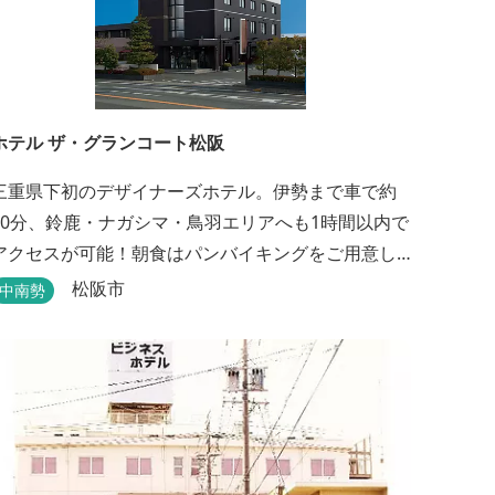
ホテル ザ・グランコート松阪
三重県下初のデザイナーズホテル。伊勢まで車で約
30分、鈴鹿・ナガシマ・鳥羽エリアへも1時間以内で
アクセスが可能！朝食はパンバイキングをご用意し
ております。ビジネスに、観光に、洗練された空間
松阪市
中南勢
の中で上質なひとときをお過ごしください。