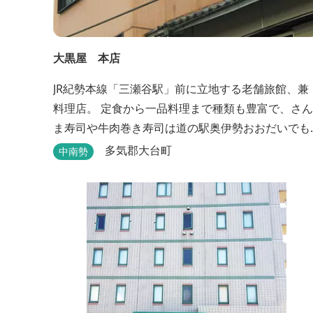
大黒屋 本店
JR紀勢本線「三瀬谷駅」前に立地する老舗旅館、兼
料理店。 定食から一品料理まで種類も豊富で、さん
ま寿司や牛肉巻き寿司は道の駅奥伊勢おおだいでも
販売されており、人気が高い。
多気郡大台町
中南勢