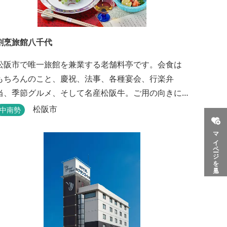
割烹旅館八千代
松阪市で唯一旅館を兼業する老舗料亭です。会食は
もちろんのこと、慶祝、法事、各種宴会、行楽弁
当、季節グルメ、そして名産松阪牛。ご用の向きに
応じて各種お料理提供いたします。また、宿泊のご
松阪市
中南勢
用もたまわります。 国登録有形文化財に選ばれた純
マイページを見る
木造建築で昔風情をお楽しみください。