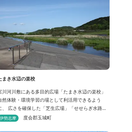
たまき水辺の楽校
宮川河川敷にある多目的広場「たまき水辺の楽校」
自然体験・環境学習の場として利活用できるよう
に、 広さを確保した「芝生広場」「せせらぎ水路」
が整備されています。 芝生広場でのスポーツやバ
度会郡玉城町
伊勢志摩
ーベキューはもちろん、 車での乗り入れも可能なた