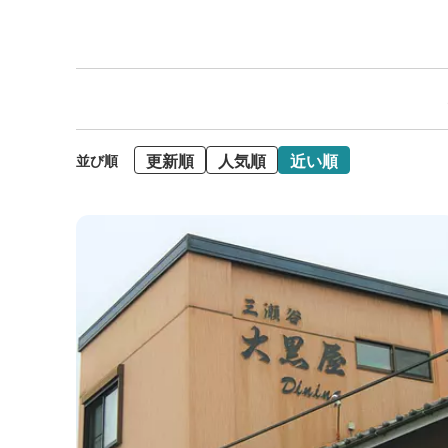
更新順
人気順
近い順
並び順