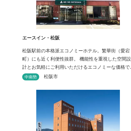
エースイン・松阪
松阪駅前の本格派エコノミーホテル。繁華街（愛宕
町）にも近く利便性抜群。 機能性を重視した空間設
計とお気軽にご利用いただけるエコノミーな価格で
長期滞在に最適。喫煙・禁煙ルームもご指定いただ
松阪市
中南勢
けます。 無料サービス ・３０種類以上の和洋朝食ビ
ュッフェ（6:30～9:30） ・アルコールも無料のウェ
ルカムドリンクサービス（18:00～20:00）