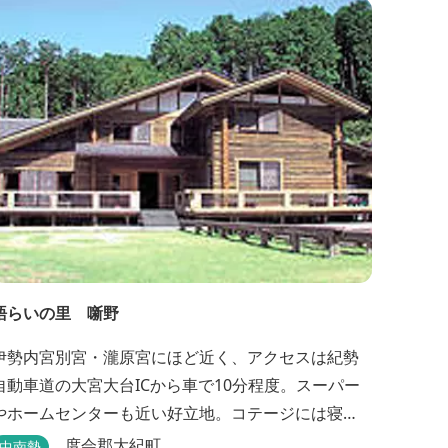
め、オートキャンプなどもお楽しみいただけます！
火災防止のため、バーベキュー･焚火等をする際は、
直火にならないように焚火台･コンロ等を使...
語らいの里 噺野
伊勢内宮別宮・瀧原宮にほど近く、アクセスは紀勢
自動車道の大宮大台ICから車で10分程度。スーパー
やホームセンターも近い好立地。コテージには寝
具・エアコン・テレビ・冷蔵庫完備で季節を問わず
度会郡大紀町
中南勢