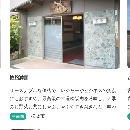
旅館満喜
リーズナブルな価格で、レジャーやビジネスの拠点
にもおすすめ。最高級の特選松阪肉を吟味し、四季
のお野菜と共にしゃぶしゃぶやすき焼きなども味わ
えます。
等
松阪市
中南勢