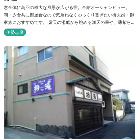
窓全体に鳥羽の雄大な風景が広がる宿。全館オーシャンビュー。
朝・夕食共に部屋食なので気兼ねなくゆっくり寛ぎたい御夫婦・御
家族におすすめです。 露天の湯船から眺める満天の星や、薄紫ら染
まる朝の海は一見の価値有。夕食は旬の素材を大釜で蒸し上げる名
伊勢志摩
物「五右衛門蒸し」、鯛や伊勢海老の舟盛りに海鮮鍋も。