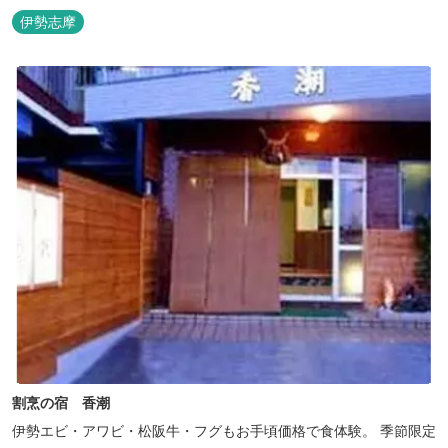
風呂も人気♪相差町内にはパワースポット石神さん（神明神社）あ
伊勢志摩
り！伊勢神宮・おかげ横丁まで最短40分！鳥羽十景にも選ばれた千
鳥ヶ浜は当館の目の前！宿を一歩出れば、満天の星空！周りに何も
ない場所だからこそ、星空がき...
割烹の宿 香潮
伊勢エビ・アワビ・松阪牛・フグもお手頃価格で食体験。 季節限定