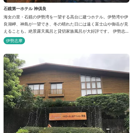
石鏡第一ホテル 神倶良
海女の里・石鏡の伊勢湾を一望する高台に建つホテル。伊勢湾や伊
良湖岬、神島が一望でき、冬の晴れた日には遠く富士山や御岳が見
えることも。絶景露天風呂と貸切家族風呂が大好評です。 伊勢志摩
の新鮮な海の幸をふんだんに使った味覚自慢の人情味あふれる温泉
伊勢志摩
宿です。