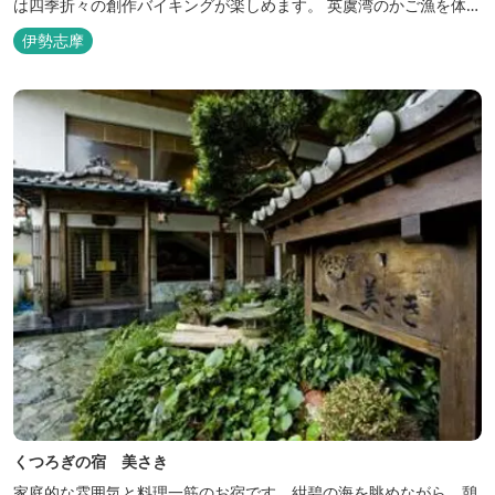
は四季折々の創作バイキングが楽しめます。 英虞湾のかご漁を体験
できるクルーズ船は毎日運行しており、漁で獲れた魚を食べること
伊勢志摩
もできます。
くつろぎの宿 美さき
家庭的な雰囲気と料理一筋のお宿です。紺碧の海を眺めながら、憩