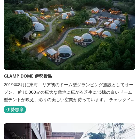
GLAMP DOME 伊勢賢島
2019年8月に東海エリア初のドーム型グランピング施設としてオー
プン。 約10,000㎡の広大な敷地に広がる芝生に15棟の白いドーム
型テントが映え、彩りの美しい空間が待っています。 チェックイン
後は『ハーゲンダッツ食べ放題』 夕食は松阪牛や伊勢海老を贅沢に
伊勢志摩
使用した「三重ブランドBBQプラン」や、1人前350ｇと食べ応え
のあるお肉を用意した「肉盛りプラン」などからお選びできま
す。...