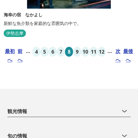
海幸の宿 なかよし
新鮮な魚介類を家庭的な雰囲気の中で。
伊勢志摩
最初
前
...
...
次
最後
4
5
6
7
8
9
10
11
12
へ
へ
へ
へ
観光情報
旬の情報