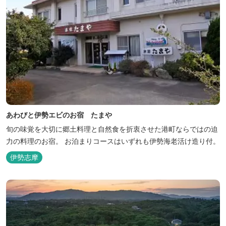
あわびと伊勢エビのお宿 たまや
旬の味覚を大切に郷土料理と自然食を折衷させた港町ならではの迫
力の料理のお宿。 お泊まりコースはいずれも伊勢海老活け造り付。
伊勢志摩