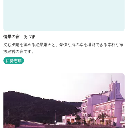
情景の宿 あづま
沈む夕陽を望める絶景露天と、豪快な海の幸を堪能できる素朴な家
族経営の宿です。
伊勢志摩