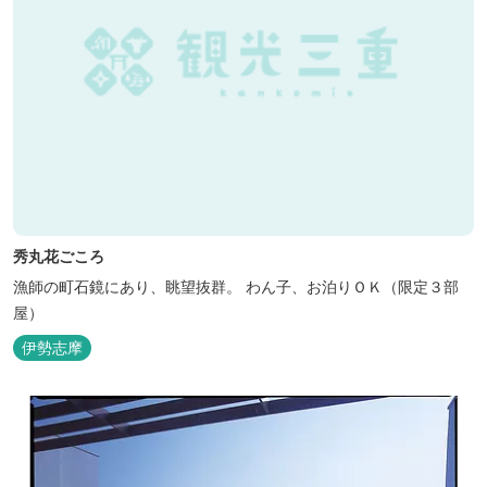
秀丸花ごころ
漁師の町石鏡にあり、眺望抜群。 わん子、お泊りＯＫ（限定３部
屋）
伊勢志摩