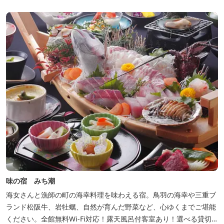
味の宿 みち潮
海女さんと漁師の町の海幸料理を味わえる宿。鳥羽の海幸や三重ブ
ランド松阪牛、岩牡蠣、自然が育んだ野菜など、心ゆくまでご堪能
ください。全館無料Wi-Fi対応！露天風呂付客室あり！選べる貸切