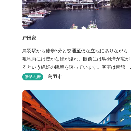
戸田家
鳥羽駅から徒歩3分と交通至便な立地にありながら
敷地内には豊かな緑が溢れ、眼前には鳥羽湾が広が
るという絶好の眺望を誇っています。客室は南館、
嬉春亭を会わせて169室あり、各部屋からの景観の
鳥羽市
伊勢志摩
しさも格別。伊勢湾で揚がった海の幸を使った会席
料理も自慢です。 旅の疲れを癒すには、男女あわ
せて13湯と足湯2湯の湯巡りは最高です。野趣溢れ
野天風呂、ゆったりとつくろげる大浴場、家族で楽
しめる貸...