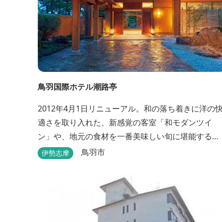
鳥羽国際ホテル潮路亭
2012年4月1日リニューアル。和の落ち着きに洋の
適さを取り入れた、新感覚の客室「和モダンツイ
ン」や、地元の食材を一番美味しい旬に堪能する
「プライベートダイニング」、更にはミキモト コス
鳥羽市
伊勢志摩
メティックスとの提携により実現した、日本初の
「パールオーロラ風呂」が誕生。