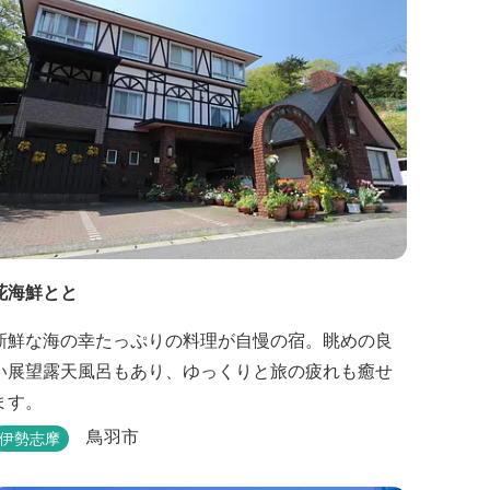
チンで出来立て料理を舌だけではなく目や耳でも楽
しめます、また海の幸を...
花海鮮とと
新鮮な海の幸たっぷりの料理が自慢の宿。眺めの良
い展望露天風呂もあり、ゆっくりと旅の疲れも癒せ
ます。
鳥羽市
伊勢志摩