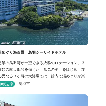
湯めぐり海百景 鳥羽シーサイドホテル
絶景の鳥羽湾が一望できる抜群のロケーション。３
種類の露天風呂を備えた「風見の湯」をはじめ、趣
の異なる３ヶ所の大浴場では、館内で湯めぐりが楽
しめます。また、露天風呂付客室や貸切家族風呂
鳥羽市
伊勢志摩
（有料）、足湯に湯上がり処などもございますの
で、湯浴みの一日をお過ごしいただけます。 お料
理についても、「詩季バイキング」はオープンキッ