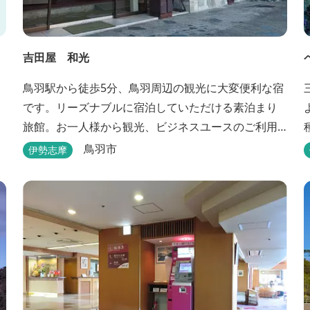
吉田屋 和光
鳥羽駅から徒歩5分、鳥羽周辺の観光に大変便利な宿
です。リーズナブルに宿泊していただける素泊まり
旅館。お一人様から観光、ビジネスユースのご利用
に便利です。
鳥羽市
伊勢志摩