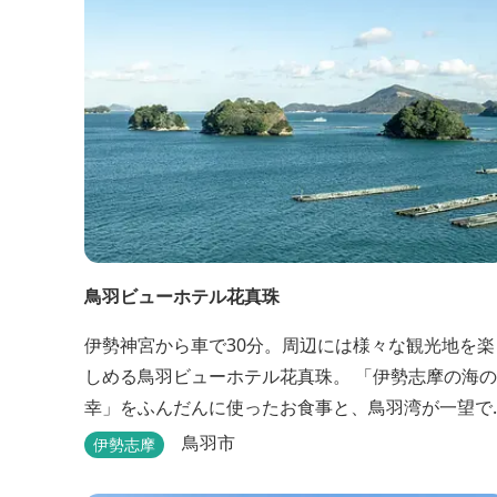
鳥羽ビューホテル花真珠
伊勢神宮から車で30分。周辺には様々な観光地を楽
しめる鳥羽ビューホテル花真珠。 「伊勢志摩の海の
幸」をふんだんに使ったお食事と、鳥羽湾が一望で
きる「美肌の湯」、2022年にリニューアルされた客
鳥羽市
伊勢志摩
室で、五感から体と心を癒やします。 【お部屋】 近