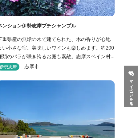
ペンション伊勢志摩プチシャンブル
三重県産の無垢の木で建てられた、木の香りが心地
よい小さな宿。美味しいワインも楽しめます。約200
種類のバラが咲き誇るお庭も素敵。志摩スペイン村
へ約6キロと観光にも便利です。
志摩市
伊勢志摩
マイページを見る