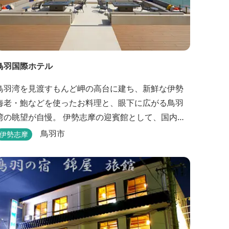
鳥羽国際ホテル
鳥羽湾を見渡すもんど岬の高台に建ち、新鮮な伊勢
海老・鮑などを使ったお料理と、眼下に広がる鳥羽
湾の眺望が自慢。 伊勢志摩の迎賓館として、国内外
の賓客を数多くお迎えしている伝統と格式のあるホ
鳥羽市
伊勢志摩
す。 【2024年3月25日リニューアル】 クラブ
ラウンジアクセス付の新客室「オーシャンビュース
イート・クラブ」が誕生！ エントランスやフロン
ト、ザ・ロビーラウンジ、パールオーシャンテラ...