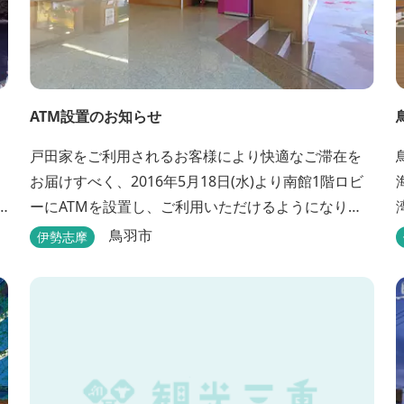
ATM設置のお知らせ
、
戸田家をご利用されるお客様により快適なご滞在を
お届けすべく、2016年5月18日(水)より南館1階ロビ
ーにATMを設置し、ご利用いただけるようになりま
美
す。 〇場所：南館1階ロビー For better
鳥羽市
伊勢志摩
convenience, ATM Machine which includes cash
テルで
dispenser will be available at Todaya Hotel’s 1...
る