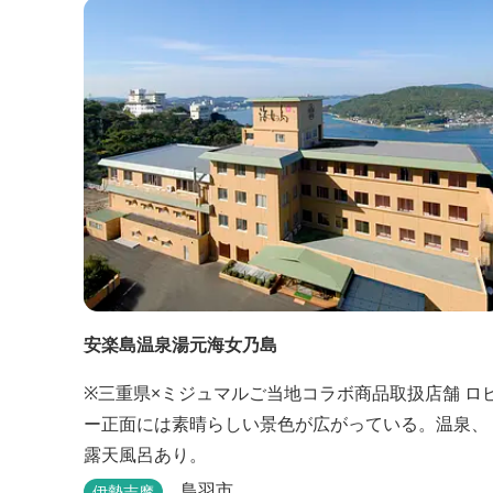
年リニューアルした過ごしやすいお部屋で、親子3
代で楽しめるお部屋になっております。 全室オーシ
ャンビューで雄大な鳥羽湾を一望でき、日頃の疲...
安楽島温泉湯元海女乃島
※三重県×ミジュマルご当地コラボ商品取扱店舗 ロビ
ー正面には素晴らしい景色が広がっている。温泉、
露天風呂あり。
鳥羽市
伊勢志摩