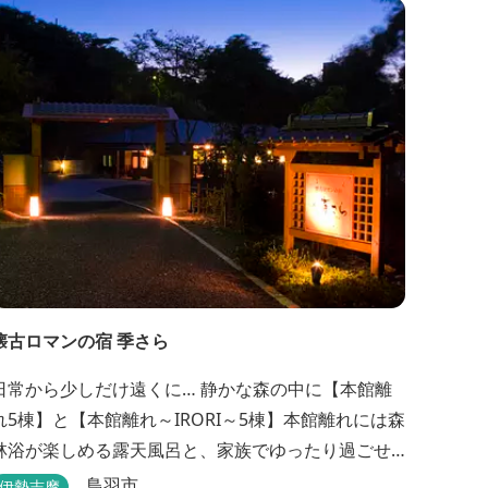
懐古ロマンの宿 季さら
日常から少しだけ遠くに… 静かな森の中に【本館離
れ5棟】と【本館離れ～IRORI～5棟】本館離れには森
林浴が楽しめる露天風呂と、家族でゆったり過ごせ
る内湯がついています。お部屋に合わせた様々なプ
鳥羽市
伊勢志摩