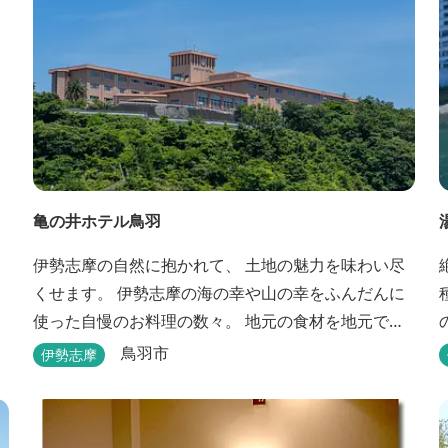
亀の井ホテル鳥羽
伊勢志摩の自然に抱かれて、 土地の魅力を味わい尽
くせます。 伊勢志摩の海の幸や山の幸をふんだんに
使った自慢のお料理の数々。 地元の食材を地元で味
わうのは、 旅の醍醐味のひとつです。 鳥羽湾の潮風
鳥羽市
伊勢志摩
を感じる露天風呂や 広々としたテラス付きのお部
屋。 行き交うフェリーをのんびり眺めて、 日常をち
ょっと忘れるひと時をお過ごしください。