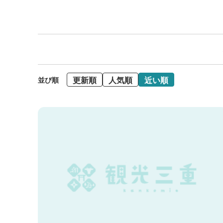
更新順
人気順
近い順
並び順