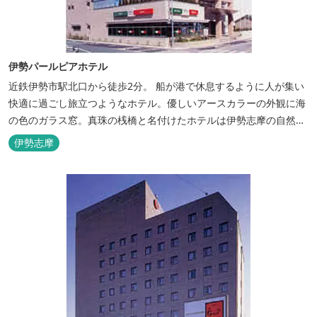
伊勢パールピアホテル
近鉄伊勢市駅北口から徒歩2分。 船が港で休息するように人が集い
快適に過ごし旅立つようなホテル。優しいアースカラーの外観に海
の色のガラス窓。真珠の桟橋と名付けたホテルは伊勢志摩の自然保
護への思いか省エネルギーへの工夫と設備を備えています。 和食・
伊勢志摩
イタリアンレストランがございます。 また、宿泊のお客様は途中出
入り自由立体駐車場を無料でお使いいただけます。