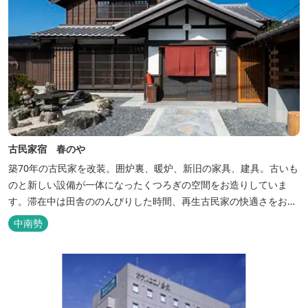
古民家宿 春のや
築70年の古民家を改装。囲炉裏、暖炉、新旧の家具、建具。古いも
のと新しい設備が一体になったくつろぎの空間をお造りしていま
す。滞在中は田舎ののんびりした時間、再生古民家の快適さをお楽
しみください。 【時間】 《 チェックイン 》 15：00～20：00の間
中南勢
にお願いいたします。 《 チェックアウト 》 10：00まで 【御利用
料金】 一日一組様１棟貸し（定員５名） 一...