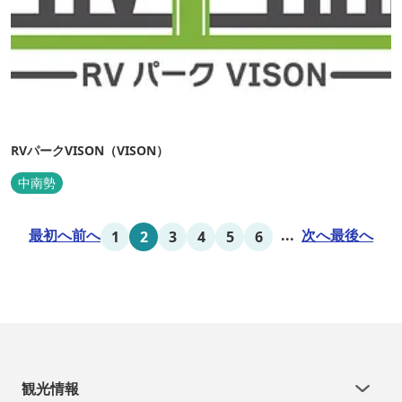
RVパークVISON（VISON）
中南勢
最初へ
前へ
...
次へ
最後へ
1
2
3
4
5
6
観光情報