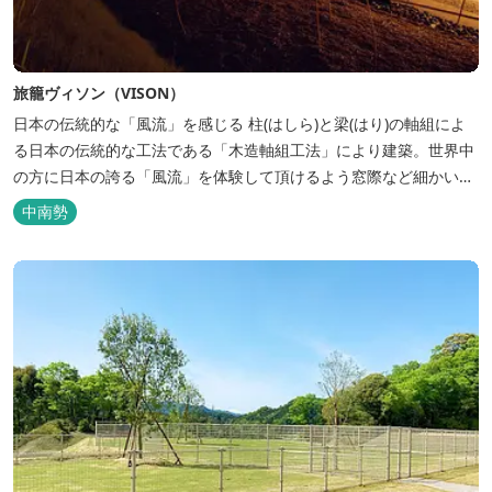
旅籠ヴィソン（VISON）
日本の伝統的な「風流」を感じる 柱(はしら)と梁(はり)の軸組によ
る日本の伝統的な工法である「木造軸組工法」により建築。世界中
の方に日本の誇る「風流」を体験して頂けるよう窓際など細かいデ
ィテールにこだわりました。4棟から成る旅籠棟では各棟1階に入居
中南勢
するテナントプロデュースにより洗練された世界観を各客室でお楽
しみいただけ...