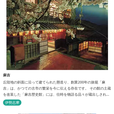
麻吉
丘陸地の斜面に沿って建てられた懸造り、創業200年の旅籠「麻
吉」は、かつての古市の繁栄を今に伝える存在です。 その館の土蔵
を改装した「麻吉歴史館」には、往時を物語る品々が蔵出しされ、
お伊勢参り華やかなりし頃へとお誘い致します。
伊勢志摩