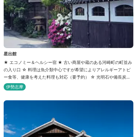
星出館
★ エコノミー＆ヘルシー宿 ★ 古い商屋や蔵のある河崎町の町並み
の入り口 ☆ 料理は魚介類中心ですが希望によりアレルギーアトピ
ー食等、健康を考えた料理も対応（要予約） ☆ 光明石や備長炭を
設置した青森ヒバと信楽焼のお風呂で心身のリフレッシュを！
伊勢志摩
【Japanese Inn Group 会員です】