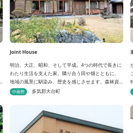
Joint House
明治、大正、昭和、そして平成。4つの時代で長きに
わたり生活を支えた家。隣り合う田や畑とともに、
地域の風景に馴染み、歴史を感じさせます。森林資
源を中心としたこの土地ならではの多様な自然環境
多気郡大台町
中南勢
の素晴らしさを伝える情報を発信し、そして多種多
様な人材と共有することで地域産業・地域社会の発
すぐ。 
展を図るNPO法人Joint Plusが運営する民泊です。
NPO法人Joint Plusは、大台町ならではの...