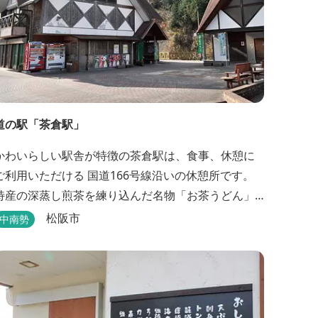
道の駅「茶倉駅」
かわいらしい駅舎が特徴の茶倉駅は、食事、休憩に
ご利用いただける 国道166号線沿いの休憩所です。
特産の深蒸し煎茶を練り込んだ名物「お茶うどん」
や地域の特産品（お茶、しいたけ等）を販売。 吊り
松阪市
中南勢
橋をわたれば宿泊施設のエバーグレイズ香肌峡まで
【イチオシ名物】 ・味噌カツ丼…地元産の甘
味噌を使ったボリュームたっぷりの丼ぶり。 松阪の
観光情報は、松阪観光インフォメ...