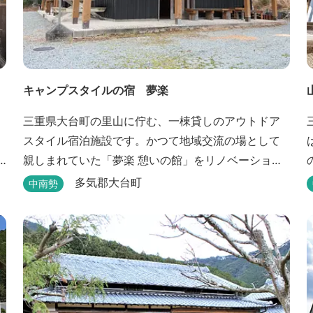
キャンプスタイルの宿 夢楽
三重県大台町の里山に佇む、一棟貸しのアウトドア
スタイル宿泊施設です。かつて地域交流の場として
親しまれていた「夢楽 憩いの館」をリノベーション
し、焚き火やBBQ、ペットとの滞在を楽しめる“キャ
多気郡大台町
中南勢
ンプ気分”の宿として生まれ変わりました。 【営業時
間】 チェックイン 15：00（早めのチェックインご
希望は予約時に要相談） チェックアウト 9：00
【定休日】 不定休 【料金...