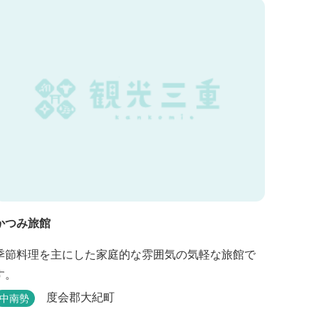
節の野草を月替メニューの野草風呂と打たせ湯で思
いっきりリフレッシュしてください。 森林浴に温泉
浴でネイチャーセラピーしませんか。
かつみ旅館
季節料理を主にした家庭的な雰囲気の気軽な旅館で
す。
度会郡大紀町
中南勢