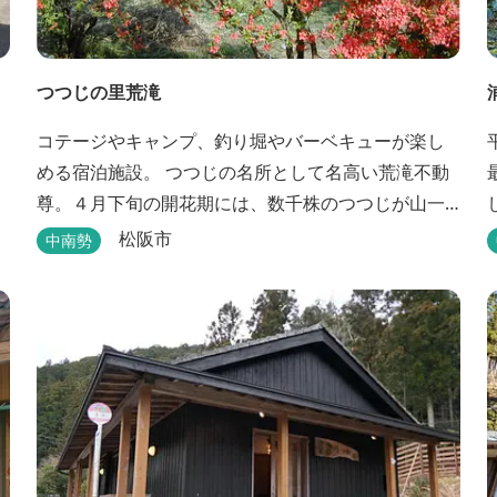
つつじの里荒滝
コテージやキャンプ、釣り堀やバーベキューが楽し
める宿泊施設。 つつじの名所として名高い荒滝不動
尊。４月下旬の開花期には、数千株のつつじが山一
面を赤く染め、辺りの山の新緑と見事なコントラス
松阪市
中南勢
トを織り成します。 松阪の観光情報は、松阪観光イ
ンフォメーションサイト ワクワク松阪 ...