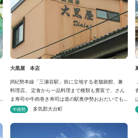
大黒屋 本店
JR紀勢本線「三瀬谷駅」前に立地する老舗旅館、兼
料理店。 定食から一品料理まで種類も豊富で、さん
ま寿司や牛肉巻き寿司は道の駅奥伊勢おおだいでも
販売されており、人気が高い。
です。 駅
多気郡大台町
中南勢