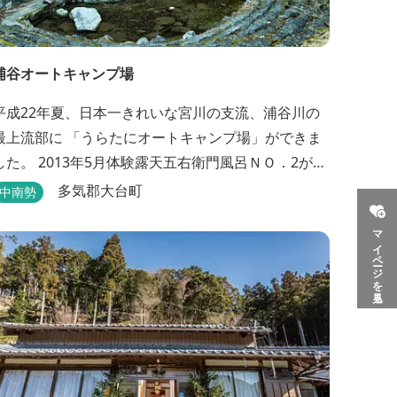
浦谷オートキャンプ場
平成22年夏、日本一きれいな宮川の支流、浦谷川の
最上流部に 「うらたにオートキャンプ場」ができま
した。 2013年5月体験露天五右衛門風呂ＮＯ．2が完
成しました。親子4人が入れる大きさです。中には腰
多気郡大台町
中南勢
掛けもあり、ゆっくり、星やホタルを見る事ができ
マイページを見る
ます。ひのきの香り漂う特製五右衛門風呂を自分で
沸かし、入浴しませんか？ 同時にデッキ付ひのき小
屋も完成しました。是非ご利用ください。