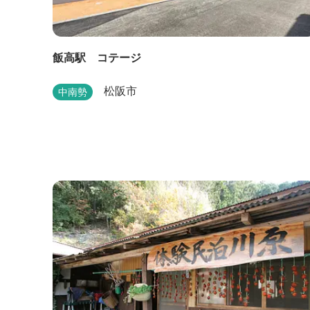
飯高駅 コテージ
松阪市
中南勢