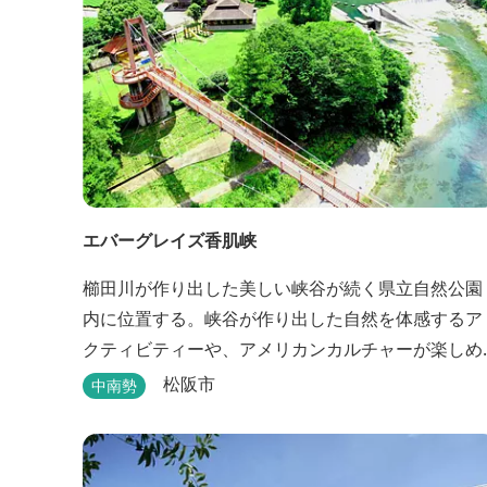
エバーグレイズ香肌峡
櫛田川が作り出した美しい峡谷が続く県立自然公園
内に位置する。峡谷が作り出した自然を体感するア
クティビティーや、アメリカンカルチャーが楽しめ
るイベント、櫛田川を眺めながら味わう本格的なア
松阪市
中南勢
メリカンＢＢＱを体験することができる。 松阪の観
光情報は、松阪観光インフォメーションサイト ワ
クワ...