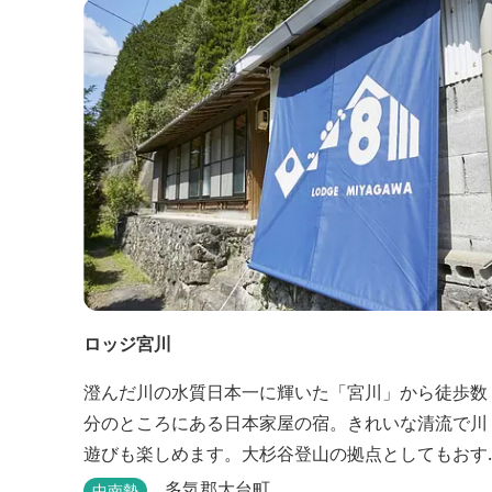
なります。 日本の滝百選に選ばれている七ッ釜滝な
ど、大自然が作り出す四季折々の景観は実に壮大で
す。身も心もリフレッシュする旅の拠点として、当
ホテルは快適さを追...
ロッジ宮川
澄んだ川の水質日本一に輝いた「宮川」から徒歩数
分のところにある日本家屋の宿。きれいな清流で川
遊びも楽しめます。大杉谷登山の拠点としてもおす
すめです。
多気郡大台町
中南勢