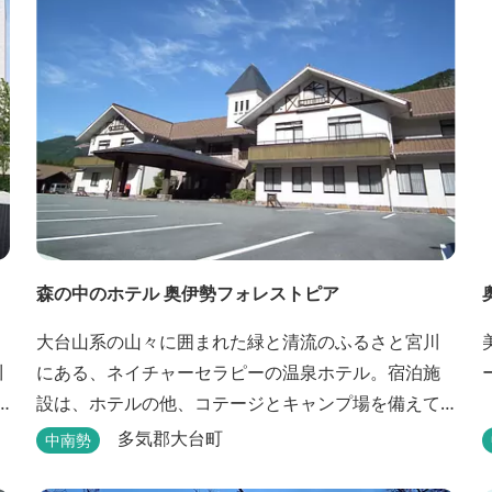
森の中のホテル 奥伊勢フォレストピア
大台山系の山々に囲まれた緑と清流のふるさと宮川
川
にある、ネイチャーセラピーの温泉ホテル。宿泊施
設は、ホテルの他、コテージとキャンプ場を備えて
います。 施設内に宮川の支流が流れ、川遊びができ
多気郡大台町
中南勢
ます。BBQエリア、釣堀もあり、ファミリーやグル