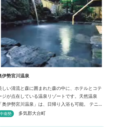
ご利用いただけます。 人気の定食は品数...
奥伊勢宮川温泉
美しい清流と森に囲まれた森の中に、ホテルとコテ
ージが点在している温泉リゾートです。天然温泉
「奥伊勢宮川温泉」は、日帰り入浴も可能。 テニス
やフィールドアスレチック・川遊び・ウォーキン
多気郡大台町
中南勢
グ・山登りの後は、岩風呂風の露天風呂と地元産季