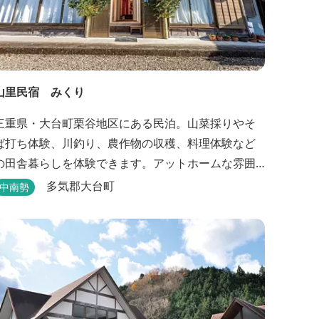
山里民宿 みくり
三重県・大台町栗谷地区にある民泊。山菜採りやそ
ば打ち体験、川釣り、農作物の収穫、料理体験など
の田舎暮らしを体験できます。アットホームな雰囲
気が大好評。 ビオトープや、五右衛門風呂も楽しめ
多気郡大台町
中南勢
ます。6月はホタル観賞が人気。 夜になると周囲は真
っ暗。都会には無い闇の中を飛び交うヒメホタル・
ヘイケボタルを観賞したり、星空を眺めたり・・・
初夏の早朝には「アカショウビン」の美しい声を聞
く事ができた...