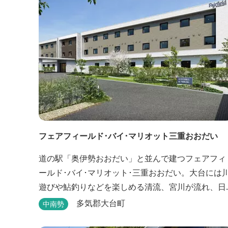
フェアフィールド･バイ･マリオット三重おおだい
道の駅「奥伊勢おおだい」と並んで建つフェアフィ
ールド･バイ･マリオット･三重おおだい。大台には
遊びや鮎釣りなどを楽しめる清流、宮川が流れ、日
本屈指の峡谷コースである大杉谷登山道や、登山初
多気郡大台町
中南勢
心者から楽しめる総門山など、表情豊かな山々が連