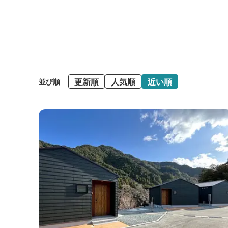
更新順
人気順
近い順
並び順