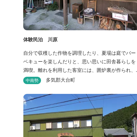
体験民泊 川原
自分で収穫した作物を調理したり、夏場は庭でバー
ベキューを楽しんだりと、思い思いに田舎暮らしを
満喫。離れを利用した客室には、囲炉裏が作られ、
薪でたく手作りの岩風呂が自慢。
多気郡大台町
中南勢