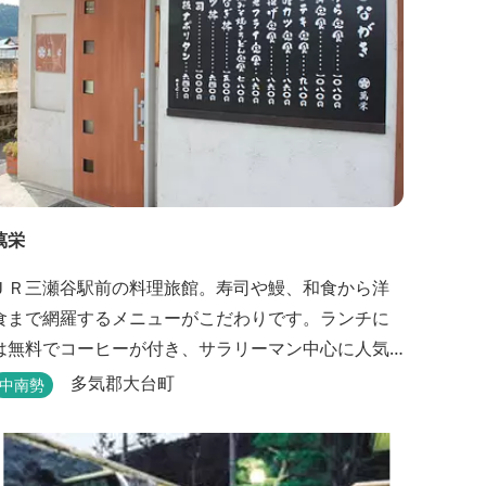
萬栄
ＪＲ三瀬谷駅前の料理旅館。寿司や鰻、和食から洋
食まで網羅するメニューがこだわりです。ランチに
は無料でコーヒーが付き、サラリーマン中心に人気
から1分！好立地 1925年（大正14年）に開
多気郡大台町
中南勢
業した歴史ある旅館。JR三瀬谷駅から徒歩一分と好
立地の場所にあり、大変便利です。 部屋数は11室、
大広間が2部屋。少人数から団体のお客様まで幅広く