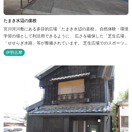
たまき水辺の楽校
宮川河川敷にある多目的広場「たまき水辺の楽校」 自然体験・環境
学習の場として利活用できるように、 広さを確保した「芝生広場」
「せせらぎ水路」等が整備されています。 芝生広場でのスポーツや
バーベキューはもちろん、 車での乗り入れも可能なため、オートキ
伊勢志摩
ャンプなどもお楽しみいただけます！ 火災防止のため、バーベキュ
ー･焚火等をする際は、 直火にならないように焚火台･コンロ等を
使...