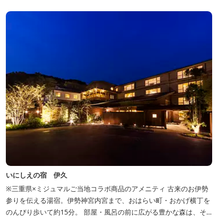
いにしえの宿 伊久
※三重県×ミジュマルご当地コラボ商品のアメニティ 古来のお伊勢
参りを伝える湯宿。伊勢神宮内宮まで、おはらい町・おかげ横丁を
のんびり歩いて約15分。 部屋・風呂の前に広がる豊かな森は、そ