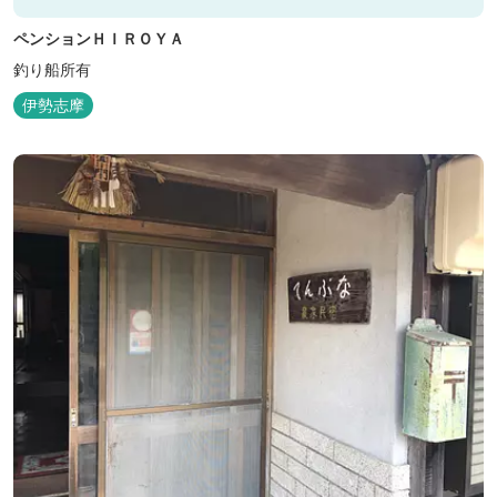
ペンションＨＩＲＯＹＡ
釣り船所有
伊勢志摩