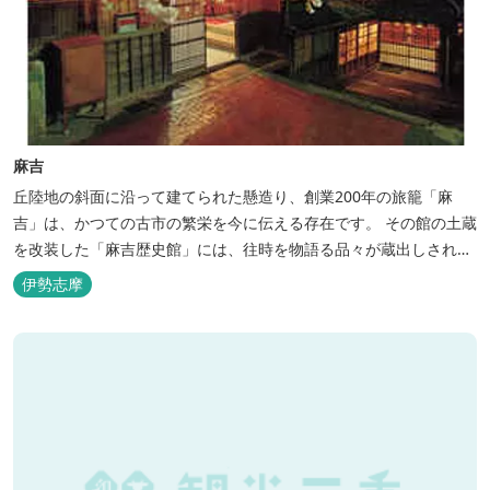
麻吉
丘陸地の斜面に沿って建てられた懸造り、創業200年の旅籠「麻
吉」は、かつての古市の繁栄を今に伝える存在です。 その館の土蔵
を改装した「麻吉歴史館」には、往時を物語る品々が蔵出しされ、
お伊勢参り華やかなりし頃へとお誘い致します。
伊勢志摩