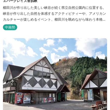
エバーグレイズ香肌峡
櫛田川が作り出した美しい峡谷が続く県立自然公園内に位置する。
峡谷が作り出した自然を体感するアクティビティーや、アメリカン
カルチャーが楽しめるイベント、櫛田川を眺めながら味わう本格的
なアメリカンＢＢＱを体験することができる。 松阪の観光情報は、
中南勢
松阪観光インフォメーションサイト ワクワ...