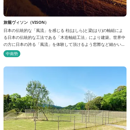
旅籠ヴィソン（VISON）
日本の伝統的な「風流」を感じる 柱(はしら)と梁(はり)の軸組によ
る日本の伝統的な工法である「木造軸組工法」により建築。世界中
の方に日本の誇る「風流」を体験して頂けるよう窓際など細かいデ
ィテールにこだわりました。4棟から成る旅籠棟では各棟1階に入居
中南勢
するテナントプロデュースにより洗練された世界観を各客室でお楽
しみいただけ...