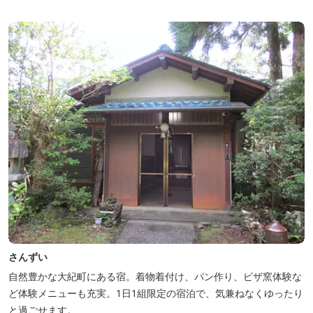
今年の営業は１２月１４日（日）までです！来年は３月１日（日）
からの営業となりますのでよろしくお願いします！ ソロサイト・オ
ートテント...
さんずい
自然豊かな大紀町にある宿。着物着付け、パン作り、ピザ窯体験な
ど体験メニューも充実。1日1組限定の宿泊で、気兼ねなくゆったり
と過ごせます。