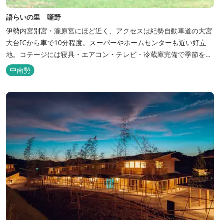
語らいの里 噺野
伊勢内宮別宮・瀧原宮にほど近く、アクセスは紀勢自動車道の大宮
大台ICから車で10分程度。スーパーやホームセンターも近い好立
地。コテージには寝具・エアコン・テレビ・冷蔵庫完備で季節を問
わず楽しめます。 食器・調理器具の揃った自炊棟や24時間利用可
中南勢
能なシャワールームなど充実の設備で快適にお過ごしいただけま
す。施設内には噺野温泉もありコテージ宿泊の方は貸し切りでご利
用いただけます(１棟につき１時間)