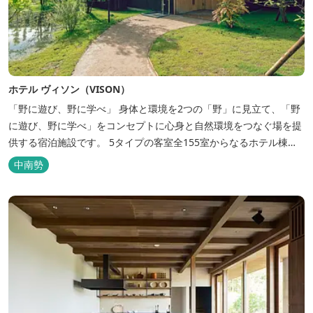
ホテル ヴィソン（VISON）
「野に遊び、野に学べ」 身体と環境を2つの「野」に見立て、「野
に遊び、野に学べ」をコンセプトに心身と自然環境をつなぐ場を提
供する宿泊施設です。 5タイプの客室全155室からなるホテル棟
と、プライベートな滞在が楽しめる一棟独立型のヴィラ6棟がござ
中南勢
います。