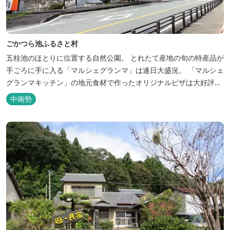
ごかつら池ふるさと村
五桂池のほとりに位置する自然公園。 とれたて産地の旬の特産品が
手ごろに手に入る「マルシェグランマ」は連日大盛況。 「マルシェ
グランマキッチン」の地元食材で作ったオリジナルピザは大好評！
バーベキューも楽しめます。食材と必要な道具がセットになった
中南勢
「手ぶらバーベキューセット」も人気です。 『ごかつら池どうぶつ
パーク』近くにあります。 多気町観光協会のフェイスブックでは多
気町のローカ...