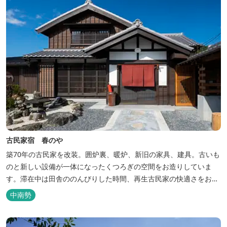
古民家宿 春のや
築70年の古民家を改装。囲炉裏、暖炉、新旧の家具、建具。古いも
のと新しい設備が一体になったくつろぎの空間をお造りしていま
す。滞在中は田舎ののんびりした時間、再生古民家の快適さをお楽
しみください。 【時間】 《 チェックイン 》 15：00～20：00の間
中南勢
にお願いいたします。 《 チェックアウト 》 10：00まで 【御利用
料金】 一日一組様１棟貸し（定員５名） 一...