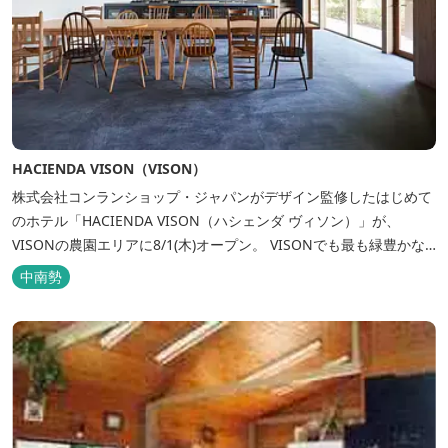
HACIENDA VISON（VISON）
株式会社コンランショップ・ジャパンがデザイン監修したはじめて
のホテル「HACIENDA VISON（ハシェンダ ヴィソン）」が、
VISONの農園エリアに8/1(木)オープン。 VISONでも最も緑豊かな
農園エリアに建つHACIENDA VISON。 ホテル名
中南勢
の“HACIENDA”は、スペイン語で荘園の主の館を...