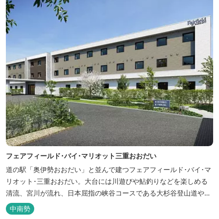
フェアフィールド･バイ･マリオット三重おおだい
道の駅「奥伊勢おおだい」と並んで建つフェアフィールド･バイ･マ
リオット･三重おおだい。大台には川遊びや鮎釣りなどを楽しめる
清流、宮川が流れ、日本屈指の峡谷コースである大杉谷登山道や、
登山初心者から楽しめる総門山など、表情豊かな山々が連なりま
中南勢
す。 日本の滝百選に選ばれている七ッ釜滝など、大自然が作り出す