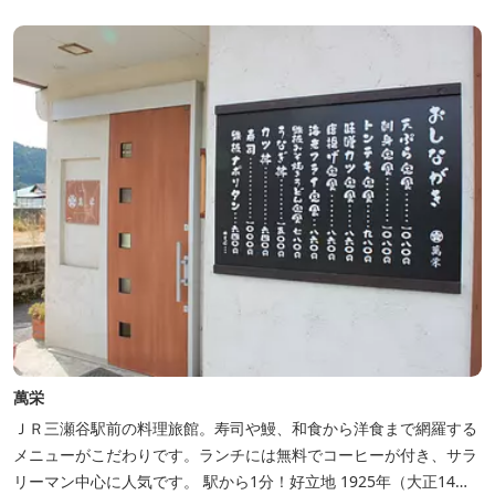
四季折々の景観は実に壮大です。身も心もリフレッシュする旅の拠
点として、当ホテルは快適さを追...
萬栄
ＪＲ三瀬谷駅前の料理旅館。寿司や鰻、和食から洋食まで網羅する
メニューがこだわりです。ランチには無料でコーヒーが付き、サラ
リーマン中心に人気です。 駅から1分！好立地 1925年（大正14