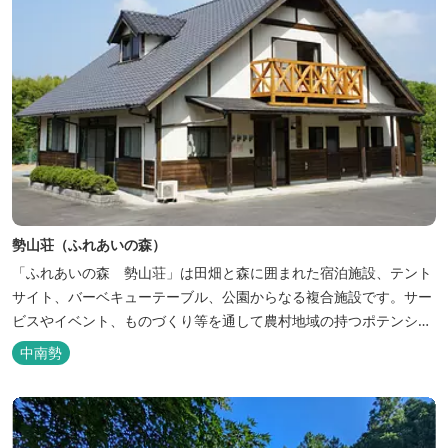
勢山荘（ふれあいの森）
「ふれあいの森 勢山荘」は田畑と森に囲まれた宿泊施設、テント
サイト、バーベキューテーブル、公園からなる複合施設です。サー
ビスやイベント、ものづくり等を通して農村地域の持つポテンシャ
ルを発信しています。 めだかやタガメなど水生生物が生息し、初夏
中南勢
にはホタルが飛び交う「メダカ池」や、約９０００本のあじさいが
植えられた「あじさいの小径」を散策し、遠い昔に過ごした懐かし
い田舎にタイムスリップしてみま...