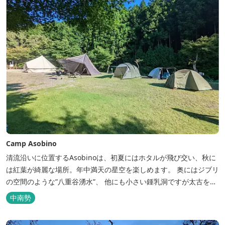
Camp Asobino
清流沿いに位置するAsobinoは、初夏にはホタルが飛び交い、秋に
は紅葉が綺麗な場所。年中満天の星空を楽しめます。 奥にはジブリ
の空間のような”八重谷湧水”、 他にも小さい鍾乳洞ですが太古を想
像させる”風穴”などがあり、自然が豊かなスポットです。 wi-fi完
中南勢
備。テントサウナもご利用いただけます。 また近くには廃校を活用
した「阿曽温泉」もあります。