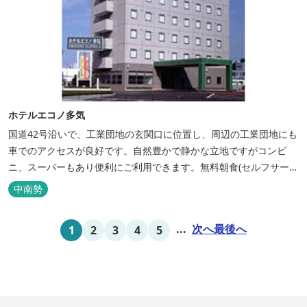
ホテルエコノ多気
国道42号沿いで、工業団地の玄関口に位置し、周辺の工業団地にも
車でのアクセスが良好です。自然豊かで静かな立地ですがコンビ
ニ、スーパーもあり便利にご利用できます。無料朝食(セルフサービ
ス)、大型無料駐車場も完備。
中南勢
...
次へ
最後へ
1
2
3
4
5