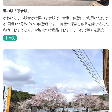
道の駅「茶倉駅」
かわいらしい駅舎が特徴の茶倉駅は、食事、休憩にご利用いただけ
る 国道166号線沿いの休憩所です。 特産の深蒸し煎茶を練り込んだ
名物「お茶うどん」や地域の特産品（お茶、しいたけ等）を販売。
吊り橋をわたれば宿泊施設のエバーグレイズ香肌峡まですぐ。 【イ
中南勢
チオシ名物】 ・味噌カツ丼…地元産の甘味噌を使ったボリュームた
っぷりの丼ぶり。 松阪の観光情報は、松阪観光インフォメ...