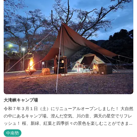
大滝峡キャンプ場
令和７年３月１日（土）にリニューアルオープンしました！ 大自然
の中にあるキャンプ場。澄んだ空気、川の音、満天の星空でリフレ
ッシュ！ 桜、新緑、紅葉と四季折々の景色を楽しむことができま
す。 紀勢自動車道「大宮大台Ic」から車で約10分と好アクセス！
中南勢