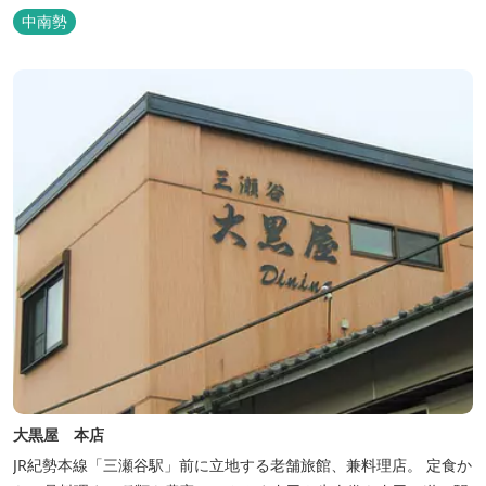
年）に開業した歴史ある旅館。JR三瀬谷駅から徒歩一分と好立地の
中南勢
場所にあり、大変便利です。 部屋数は11室、大広間が2部屋。少人
数から団体のお客様まで幅広くご利用いただけます。 人気の定食は
品数...
大黒屋 本店
JR紀勢本線「三瀬谷駅」前に立地する老舗旅館、兼料理店。 定食か