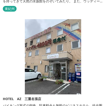
を持ってきて天然の水族館をのぞいてみたり。 また、ウッディーク
ラフト教室やストーンクラフト教室など各種イベントも盛りだくさ
東紀州
ん。森林浴を楽しんだり、一日中遊び、ゆったりできます。 紀北町
の海の幸をふんだんに使った海鮮・焼肉バーベキュー。家族で，グ
ループで、海辺や川遊び...
HOTEL AZ 三重名張店
バイキング形式の朝食、駐車料金も無料のビジネスホテル。徒歩圏