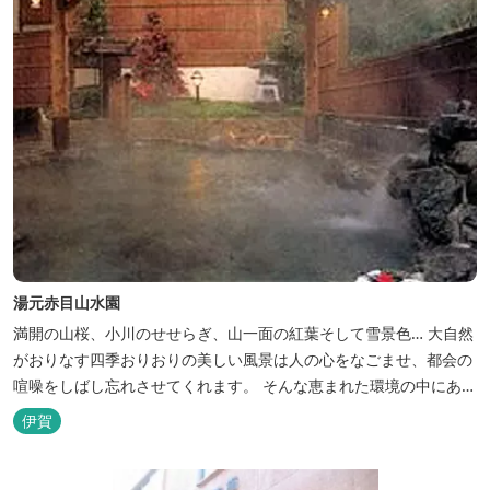
湯元赤目山水園
満開の山桜、小川のせせらぎ、山一面の紅葉そして雪景色… 大自然
がおりなす四季おりおりの美しい風景は人の心をなごませ、都会の
喧噪をしばし忘れさせてくれます。 そんな恵まれた環境の中にあ
る、純和風造りの閑静なたたずまい …それが赤目山水園です。 ま
伊賀
た、赤目山水園の園内からこんこんと湧き出る天然温泉「赤目温泉
山の湯」は、肌にやさしい美人と健康の湯として大勢のお客様に喜