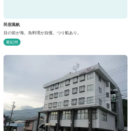
民宿風帆
目の前が海。魚料理が自慢。つり船あり。
東紀州