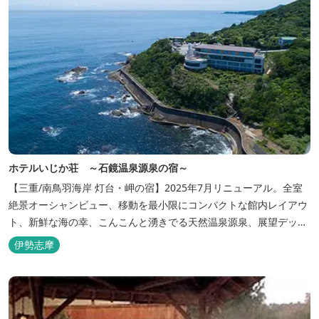
ホテルいじか荘 ～石鏡温泉源泉の宿～
【三重/南鳥羽海岸 灯台・岬の宿】2025年7月リニューアル。全室
絶景オーシャンビュー、移動を最小限にコンパクトな館内レイアウ
ト、新鮮な海の幸、こんこんと湧きでる天然温泉源泉、展望デッ
キ〜いじか灯台テラス〜からの眺望が自慢のリトリートホテル。
伊勢志摩