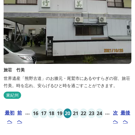
旅荘 竹美
世界遺産「熊野古道」のお膝元・尾鷲市にあるやすらぎの宿、旅荘
竹美。時を忘れ、安らげるひと時を過ごすことができます。
東紀州
最初
前
...
...
次
最後
16
17
18
19
20
21
22
23
24
へ
へ
へ
へ