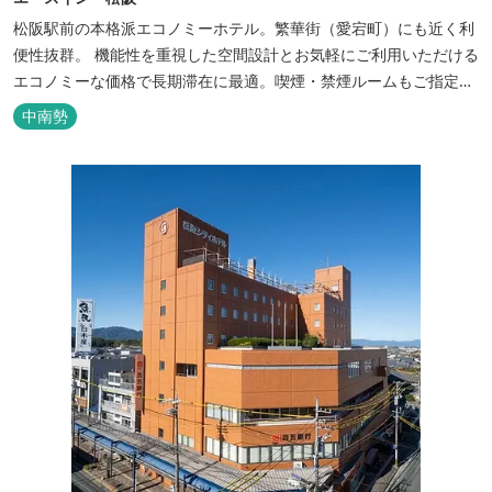
松阪駅前の本格派エコノミーホテル。繁華街（愛宕町）にも近く利
便性抜群。 機能性を重視した空間設計とお気軽にご利用いただける
エコノミーな価格で長期滞在に最適。喫煙・禁煙ルームもご指定い
ただけます。 無料サービス ・３０種類以上の和洋朝食ビュッフェ
中南勢
（6:30～9:30） ・アルコールも無料のウェルカムドリンクサービス
（18:00～20:00）