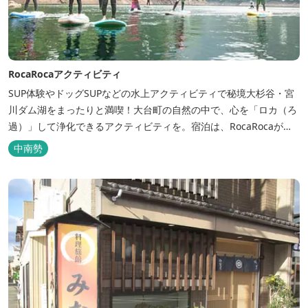
RocaRocaアクティビティ
SUP体験やドッグSUPなどの水上アクティビティで秘境大杉谷・宮
川ダム湖をまったりと満喫！大台町の自然の中で、心を「ロカ（ろ
過）」して浄化できるアクティビティを。宿泊は、RocaRocaが運
営する「キャンプスタイルの宿やまがら」へ！
中南勢