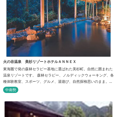
火の谷温泉 美杉リゾートホテルＡＮＮＥＸ
東海圏で発の森林セラピー基地に選ばれた美杉町。自然に囲まれた
温泉リゾートです。 森林セラピー、ノルディックウォーキング、各
種体験教室、スポーツ、グルメ、湯遊び、自然探検思いのまま。思
いきり遊んだ後は温泉でゆったり、のんびり。お料理は和洋バイキ
中南勢
ングに豪華会席料理。バイキングでは、毎日餅つき、夏は流しそう
めん等のイベントも開催しています。 ５つの貸切風呂に、展望風呂
付き客室、露天風呂・ジ...