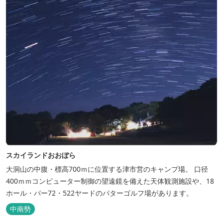
スカイランドおおぼら
大洞山の中腹・標高700ｍに位置する津市営のキャンプ場。 口径
400ｍｍコンピューター制御の望遠鏡を備えた天体観測施設や、18
ホール・パー72・522ヤードのパターゴルフ場があります。
中南勢