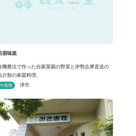
民宿味楽
有機農法で作った自家菜園の野菜と伊勢志摩直送の
魚介類の家庭料理。
津市
中南勢