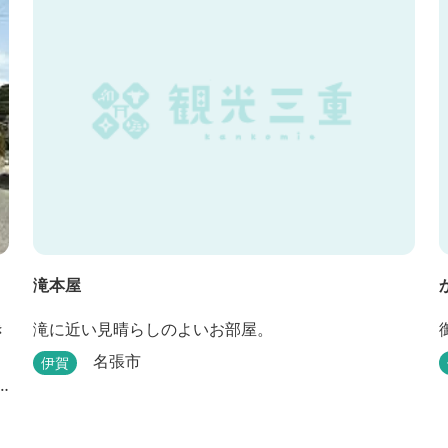
っています。 このように、宮中や神宮にゆかりも深
く、つるつるスベスベの肌ざわりの良い泉質は 心身
の癒し...
滝本屋
き
滝に近い見晴らしのよいお部屋。
名張市
伊賀