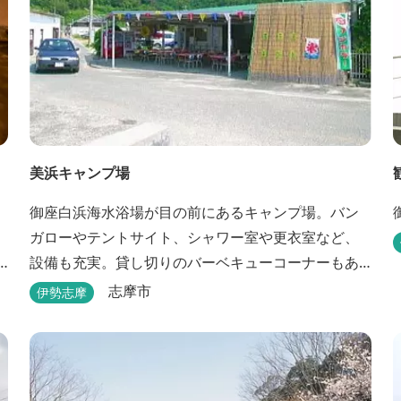
美浜キャンプ場
御座白浜海水浴場が目の前にあるキャンプ場。バン
ガローやテントサイト、シャワー室や更衣室など、
設備も充実。貸し切りのバーベキューコーナーもあ
るので、ファミリーやグループで気軽に楽しむこと
志摩市
伊勢志摩
ができます。