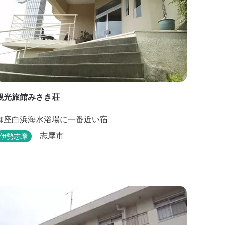
観光旅館みさき荘
御座白浜海水浴場に一番近い宿
志摩市
伊勢志摩