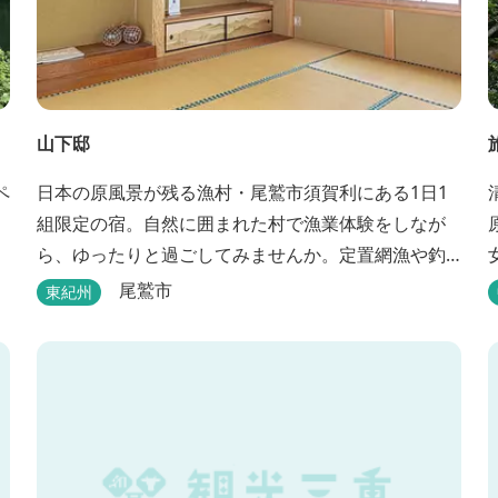
山下邸
ペ
日本の原風景が残る漁村・尾鷲市須賀利にある1日1
組限定の宿。自然に囲まれた村で漁業体験をしなが
ら、ゆったりと過ごしてみませんか。定置網漁や釣
り船などの体験ができます。
尾鷲市
東紀州