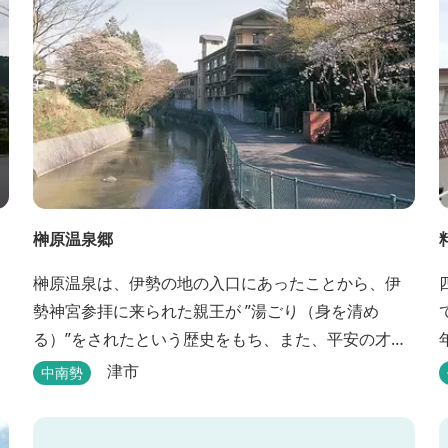
榊原温泉郷
榊原温泉は、伊勢の地の入口にあったことから、伊
勢神宮参拝に来られた親王が ”湯ごり（身を清め
る）”をされたという歴史をもち、また、平安の才
女・清少納言が 「枕草子」で”湯は七栗の湯”＜当時
津市
中南勢
の呼び名＞と称えており、 出雲の神を温泉の守り神
として祀っていることもあって、恋の和歌も多く残