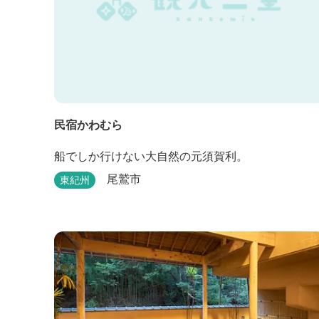
民宿かわむら
船でしか行けない大自然の元須賀利。
尾鷲市
東紀州