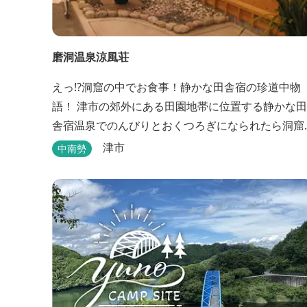
磨洞温泉涼風荘
えっ!?洞窟の中でお食事！静かな田舎宿の珍道中物
語！ 津市の郊外にある田園地帯に位置する静かな田
舎宿温泉でのんびりとおくつろぎになられたら洞窟
を利用したお座敷で、伊勢湾の海の幸や松阪肉を山
津市
中南勢
海賊焼きをお召し上がりいただけます。年中20度前
後の天然空調、お客様を不思議な空間にご案内！ ご
宴会には、大広間で和食会席、日帰り入浴＆お食事
ＯＫ。 温泉は、津に来て津の湯をお楽しみいただけ
ます。「白...