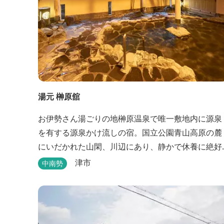
湯元 榊原舘
お伊勢さん湯ごりの地榊原温泉で唯一敷地内に源泉
を有する源泉かけ流しの宿。国立公園青山高原の麓
にいだかれた山閑、川辺にあり、静かで休養に絶好
の地です。ご宿泊、お夕席の他日帰り温泉も楽しめ
津市
中南勢
ます。お料理にも温泉を用いた温泉野菜蒸しの他美
と健康をテーマとしたふるさと会席をご用意してい
ます。