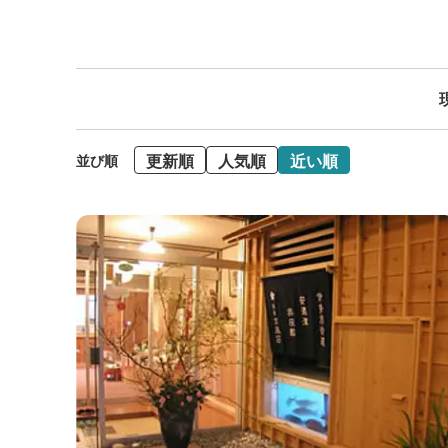
更新順
人気順
近い順
並び順