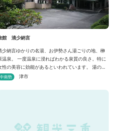
旅館 清少納言
清少納言ゆかりの名湯、お伊勢さん湯ごりの地、榊
原温泉。 一度温泉に浸ればわかる泉質の良さ。特に
女性の美容に効能があるといわれています。 湯の瀬
川のせせらぎが聞こえる静かな宿。それが旅館 清
津市
中南勢
少納言です。柔らかく滑らかな安らぎの湯や旬の
味、心のこもったおもてなしを心掛けております。
日頃の喧騒から離れ、平安の才女清少納言もお墨付
きの名湯を是非実感してください。