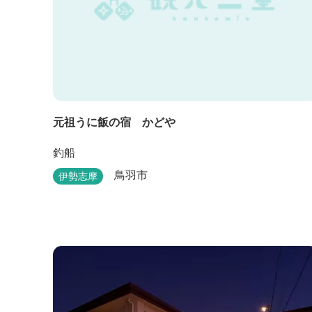
元祖うに飯の宿 かどや
釣船
鳥羽市
伊勢志摩