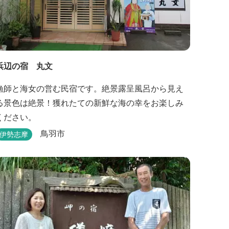
浜辺の宿 丸文
漁師と海女の営む民宿です。絶景露呈風呂から見え
る景色は絶景！獲れたての新鮮な海の幸をお楽しみ
ください。
鳥羽市
伊勢志摩