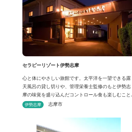
セラピーリゾート伊勢志摩
心と体にやさしい旅館です。太平洋を一望できる露
天風呂の貸し切りや、管理栄養士監修のもと伊勢志
摩の味覚を盛り込んだコントロール食も楽しむこと
ができます。
志摩市
伊勢志摩