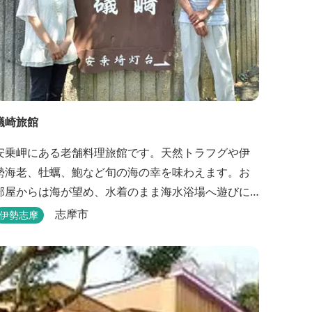
礒崎旅館
安乗岬にある老舗料理旅館です。天然トラフグや伊
勢海老、牡蠣、鮑など旬の海の幸を味わえます。お
部屋からは海が望め、水着のまま海水浴場へ遊びに
行けます。
志摩市
伊勢志摩