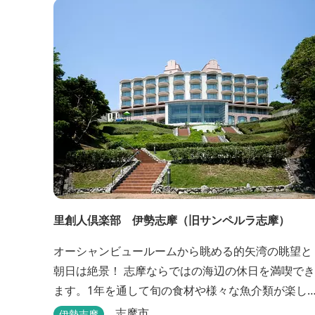
里創人倶楽部 伊勢志摩（旧サンペルラ志摩）
オーシャンビュールームから眺める的矢湾の眺望と
朝日は絶景！ 志摩ならではの海辺の休日を満喫でき
ます。1年を通して旬の食材や様々な魚介類が楽し
ます。魚に良く合う地酒も充実。 露天ジャクジー
志摩市
伊勢志摩