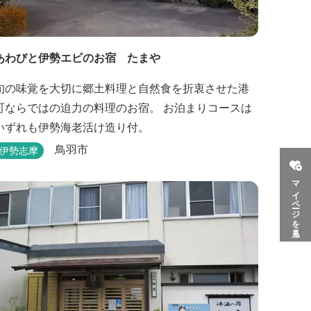
あわびと伊勢エビのお宿 たまや
旬の味覚を大切に郷土料理と自然食を折衷させた港
町ならではの迫力の料理のお宿。 お泊まりコースは
いずれも伊勢海老活け造り付。
鳥羽市
伊勢志摩
マイページを見る