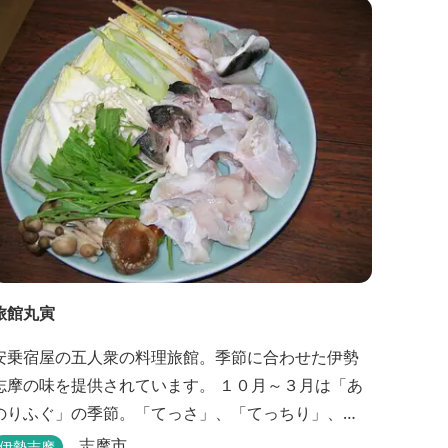
旅館丸寅
安乗宿屋の五人衆の料理旅館。季節に合わせた伊勢
志摩の味を提供されています。 １０月～３月は「あ
のりふぐ」の季節。「てっさ」、「てっちり」、
「しゃぶしゃぶ」、「唐揚げ」に舌鼓を打っていた
志摩市
伊勢志摩