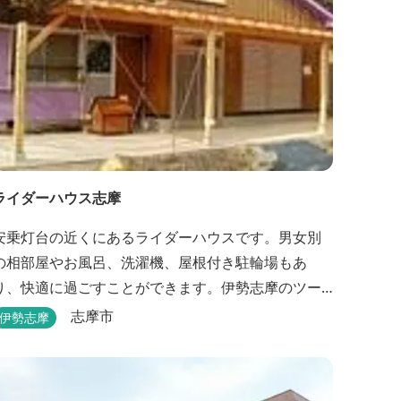
ライダーハウス志摩
安乗灯台の近くにあるライダーハウスです。男女別
の相部屋やお風呂、洗濯機、屋根付き駐輪場もあ
り、快適に過ごすことができます。伊勢志摩のツー
リング拠点などにも最適です。
志摩市
伊勢志摩