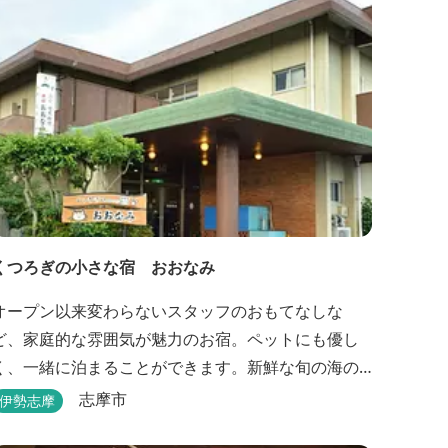
くつろぎの小さな宿 おおなみ
オープン以来変わらないスタッフのおもてなしな
ど、家庭的な雰囲気が魅力のお宿。ペットにも優し
く、一緒に泊まることができます。新鮮な旬の海の
幸などお食事も楽しめます。
志摩市
伊勢志摩