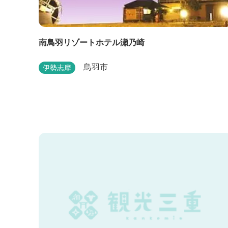
南鳥羽リゾートホテル瀬乃崎
鳥羽市
伊勢志摩